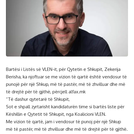
Bartësi i Listës së VLEN-it, për Qytetin e Shkupit, Zekerija
Berisha, ka njoftuar se me vizion të qartë është vendosur të
punojë për një Shkup, më të pastër, më të zhvilluar dhe më
të drejtë për të gjithë, përcjell alfax.mk
“Të dashur qytetarë të Shkupit,
Sot e shpall zyrtarisht kandidaturën time si bartës liste për
Këshillin e Qytetit të Shkupit, nga Koalicioni VLEN.
Me vizion të qartë, jam i vendosur të punoj për një Shkup
më të pastër, më të zhvilluar dhe më të drejtë për të gjithë.