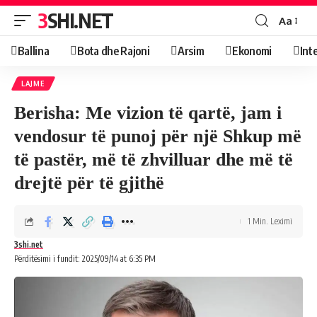
3SHI.NET
Aa
Ballina
Bota dhe Rajoni
Arsim
Ekonomi
Int
LAJME
Berisha: Me vizion të qartë, jam i
vendosur të punoj për një Shkup më
të pastër, më të zhvilluar dhe më të
drejtë për të gjithë
1 Min. Leximi
3shi.net
Përditësimi i fundit: 2025/09/14 at 6:35 PM