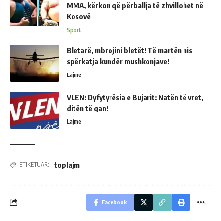
MMA, kërkon që përballja të zhvillohet në
Kosovë
Sport
Bletarë, mbrojini bletët! Të martën nis
spërkatja kundër mushkonjave!
Lajme
VLEN: Dyfytyrësia e Bujarit: Natën të vret,
ditën të qan!
Lajme
toplajm
ETIKETUAR:
Facebook