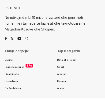
3SHI.NET
Ne ndikojmë mbi 10 milionë vizitorë dhe jemi rrjeti
numër një i lajmeve të biznesit dhe teknologjisë në
Maqedoni,Kosovë dhe Shqipëri.
Lidhje e shpejtë
Top Kategoritë
Ballina
Bota dhe Rajoni
E Re
Faqeshënuesi im
Sport
Identifikohu
Argëtim
Regjistrohu
Ekonomi
Na Kontaktoni
Arsim