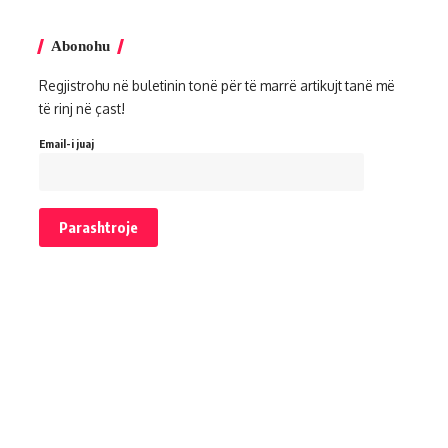
Abonohu
Regjistrohu në buletinin tonë për të marrë artikujt tanë më
të rinj në çast!
Email-i juaj