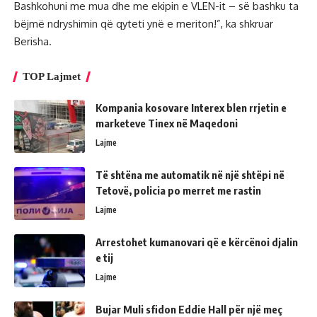
Bashkohuni me mua dhe me ekipin e VLEN-it – së bashku ta
bëjmë ndryshimin që qyteti ynë e meriton!”, ka shkruar
Berisha.
TOP Lajmet
Kompania kosovare Interex blen rrjetin e
marketeve Tinex në Maqedoni
Lajme
Të shtëna me automatik në një shtëpi në
Tetovë, policia po merret me rastin
Lajme
Arrestohet kumanovari që e kërcënoi djalin
e tij
Lajme
Bujar Muli sfidon Eddie Hall për një meç