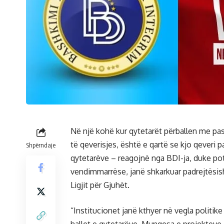
Në një kohë kur qytetarët përballen me pa
të qeverisjes, është e qartë se kjo qeveri 
Shpërndaje
qytetarëve – reagojnë nga BDI-ja, duke po
vendimmarrëse, janë shkarkuar padrejtësish
Ligjit për Gjuhët.
“Institucionet janë kthyer në vegla politik