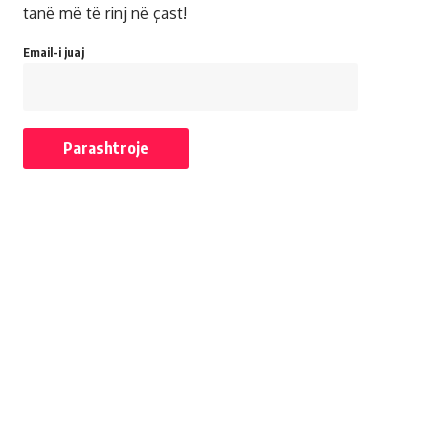
tanë më të rinj në çast!
Email-i juaj