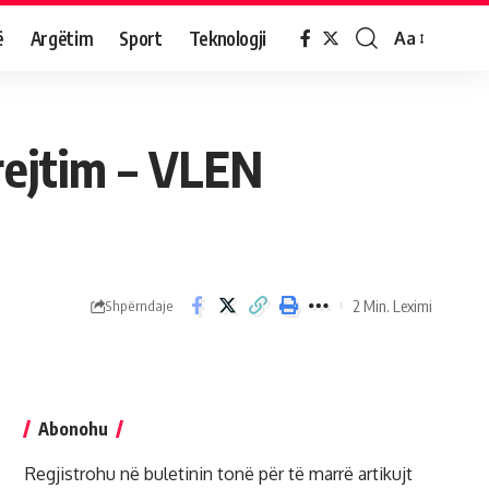
ë
Argëtim
Sport
Teknologji
Aa
rejtim – VLEN
2 Min. Leximi
Shpërndaje
Abonohu
Regjistrohu në buletinin tonë për të marrë artikujt