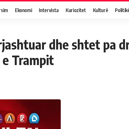
rsim
Ekonomi
Intervista
Kuriozitet
Kulturë
Politik
rjashtuar dhe shtet pa d
 e Trampit