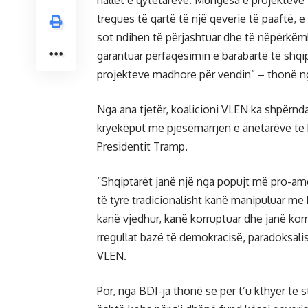
hallet e qytetarëve. Mungesa e projekteve 
tregues të qartë të një qeverie të paaftë, e 
sot ndihen të përjashtuar dhe të nëpërkëm
garantuar përfaqësimin e barabartë të shqip
projekteve madhore për vendin” – thonë n
Nga ana tjetër, koalicioni VLEN ka shpërnda
kryekëput me pjesëmarrjen e anëtarëve të k
Presidentit Tramp.
“Shqiptarët janë një nga popujt më pro-ame
të tyre tradicionalisht kanë manipuluar me
kanë vjedhur, kanë korruptuar dhe janë kor
rregullat bazë të demokracisë, paradoksali
VLEN.
Por, nga BDI-ja thonë se për t’u kthyer te s