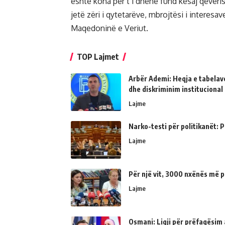
është koha për t’i dhënë fund kësaj qeveri
jetë zëri i qytetarëve, mbrojtësi i interesa
Maqedoninë e Veriut.
TOP Lajmet
Arbër Ademi: Heqja e tabelave
dhe diskriminim institucional
Lajme
Narko-testi për politikanët: Ps
Lajme
Për një vit, 3000 nxënës më p
Lajme
Osmani: Ligji për prëfaqësim a