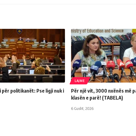
LAJME
për politikanët: Pse ligji nuk i
Për një vit, 3000 nxënës më p
klasën e parë! (TABELA)
6 Gusht, 2026