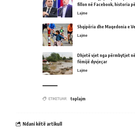
fillon në Facebook, historia 
Lajme
Shqipëria dhe Maqedonia e Ve
Lajme
Dhjetë vjet nga përmbytjet në
fëmijë dyvjeçar
Lajme
ETIKETUAR:
toplajm
Ndani këtë artikull