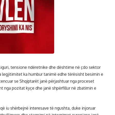
siguri, tensione ndëretnike dhe dështime në çdo sektor
pa legjitimitet ka humbur tanimë edhe tërësisht besimin e
tencuar se Shqiptarët janë përjashtuar nga proceset
t nga pozitat kyçe dhe janë shpërfillur në zbatimin e
e që iu shërbejnë interesave të ngushta, duke injoruar