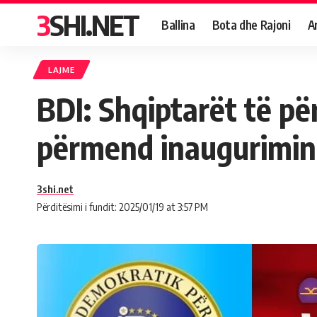
3SHI.NET
Ballina
Bota dhe Rajoni
A
LAJME
BDI: Shqiptarët të pë
përmend inaugurimin
3shi.net
Përditësimi i fundit: 2025/01/19 at 3:57 PM