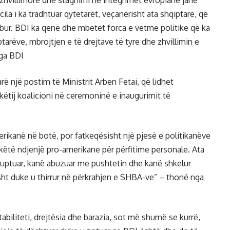
zhvillimore dhe stagnimi në integrimet evropiane janë
cila i ka tradhtuar qytetarët, veçanërisht ata shqiptarë, që
bur. BDI ka qenë dhe mbetet forca e vetme politike që ka
tarëve, mbrojtjen e të drejtave të tyre dhe zhvillimin e
ga BDI
rë një postim të Ministrit Arben Fetai, që lidhet
ëtij koalicioni në ceremoninë e inaugurimit të
rikanë në botë, por fatkeqësisht një pjesë e politikanëve
 këtë ndjenjë pro-amerikane për përfitime personale. Ata
ruptuar, kanë abuzuar me pushtetin dhe kanë shkelur
sht duke u thirrur në përkrahjen e SHBA-ve” – thonë nga
tabiliteti, drejtësia dhe barazia, sot më shumë se kurrë,