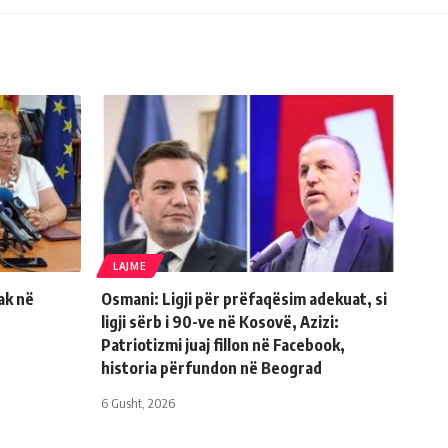
LAJME
ak në
Osmani: Ligji për prëfaqësim adekuat, si
ligji sërb i 90-ve në Kosovë, Azizi:
Patriotizmi juaj fillon në Facebook,
historia përfundon në Beograd
6 Gusht, 2026