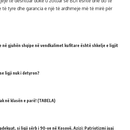
sjeje të dështuar duke u zotuar se BDI është dhe do të
ve të tyre dhe garancia e një të ardhmeje më të mirë për
 në gjuhën shqipe në vendkalimet kufitare është shkelje e ligjit
e ligji nuk i detyron?
ak në klasën e parë! (TABELA)
dekuat, si ligji sërb i 90-ve në Kosovë, Azizi: Patriotizmi juaj