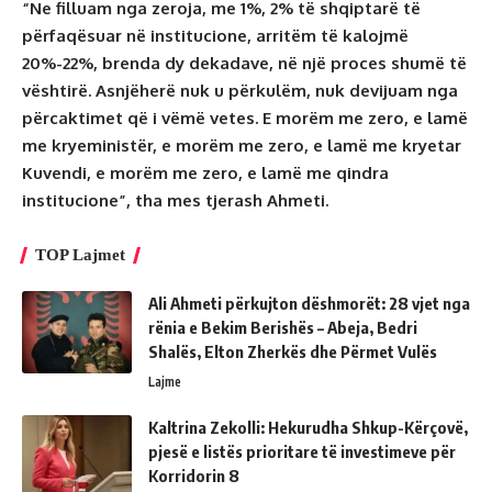
“Ne filluam nga zeroja, me 1%, 2% të shqiptarë të
përfaqësuar në institucione, arritëm të kalojmë
20%-22%, brenda dy dekadave, në një proces shumë të
vështirë. Asnjëherë nuk u përkulëm, nuk devijuam nga
përcaktimet që i vëmë vetes. E morëm me zero, e lamë
me kryeministër, e morëm me zero, e lamë me kryetar
Kuvendi, e morëm me zero, e lamë me qindra
institucione”, tha mes tjerash Ahmeti.
TOP Lajmet
Ali Ahmeti përkujton dëshmorët: 28 vjet nga
rënia e Bekim Berishës – Abeja, Bedri
Shalës, Elton Zherkës dhe Përmet Vulës
Lajme
Kaltrina Zekolli: Hekurudha Shkup-Kërçovë,
pjesë e listës prioritare të investimeve për
Korridorin 8