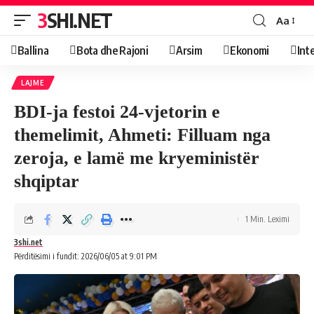
3SHI.NET
Aa
Ballina
Bota dhe Rajoni
Arsim
Ekonomi
Int
LAJME
BDI-ja festoi 24-vjetorin e
themelimit, Ahmeti: Filluam nga
zeroja, e lamë me kryeministër
shqiptar
1 Min. Leximi
3shi.net
Përditësimi i fundit: 2026/06/05 at 9:01 PM