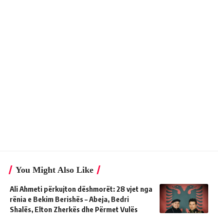
You Might Also Like
Ali Ahmeti përkujton dëshmorët: 28 vjet nga
rënia e Bekim Berishës – Abeja, Bedri
Shalës, Elton Zherkës dhe Përmet Vulës