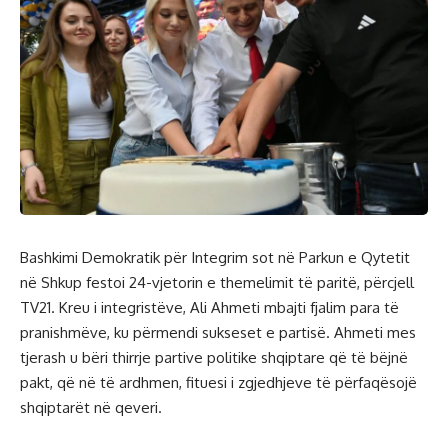
Bashkimi Demokratik për Integrim sot në Parkun e Qytetit
në Shkup festoi 24-vjetorin e themelimit të paritë, përcjell
TV21. Kreu i integristëve, Ali Ahmeti mbajti fjalim para të
pranishmëve, ku përmendi sukseset e partisë. Ahmeti mes
tjerash u bëri thirrje partive politike shqiptare që të bëjnë
pakt, që në të ardhmen, fituesi i zgjedhjeve të përfaqësojë
shqiptarët në qeveri.