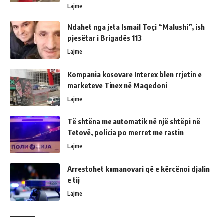
Lajme
Ndahet nga jeta Ismail Toçi “Malushi”, ish
pjesëtar i Brigadës 113
Lajme
Kompania kosovare Interex blen rrjetin e
marketeve Tinex në Maqedoni
Lajme
Të shtëna me automatik në një shtëpi në
Tetovë, policia po merret me rastin
Lajme
Arrestohet kumanovari që e kërcënoi djalin
e tij
Lajme