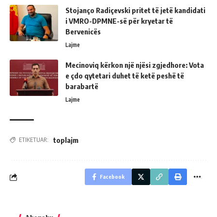
Stojanço Radiçevski pritet të jetë kandidati
i VMRO-DPMNE-së për kryetar të
Bervenicës
Lajme
Mecinoviq kërkon një njësi zgjedhore: Vota
e çdo qytetari duhet të ketë peshë të
barabartë
Lajme
toplajm
ETIKETUAR:
Facebook