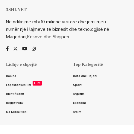
3SHI.NET
Ne ndikojmë mbi 10 milionë vizitorë dhe jemi rrjeti
numër një i lajmeve të biznesit dhe teknologjisë në
Maqedoni,Kosovë dhe Shqipëri.
Lidhje e shpejtë
Top Kategoritë
Ballina
Bota dhe Rajoni
E Re
Faqeshënuesi im
Sport
Identifikohu
Argëtim
Regjistrohu
Ekonomi
Na Kontaktoni
Arsim