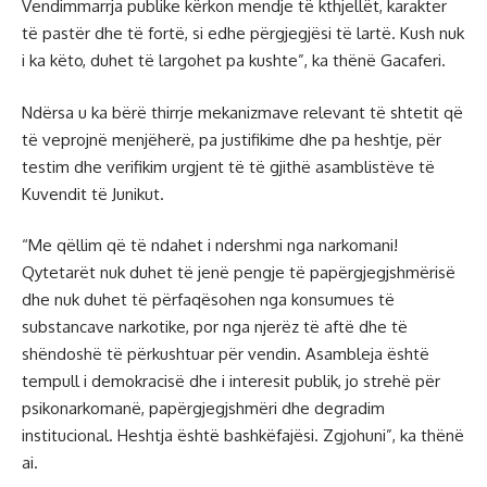
Vendimmarrja publike kërkon mendje të kthjellët, karakter
të pastër dhe të fortë, si edhe përgjegjësi të lartë. Kush nuk
i ka këto, duhet të largohet pa kushte”, ka thënë Gacaferi.
Ndërsa u ka bërë thirrje mekanizmave relevant të shtetit që
të veprojnë menjëherë, pa justifikime dhe pa heshtje, për
testim dhe verifikim urgjent të të gjithë asamblistëve të
Kuvendit të Junikut.
“Me qëllim që të ndahet i ndershmi nga narkomani!
Qytetarët nuk duhet të jenë pengje të papërgjegjshmërisë
dhe nuk duhet të përfaqësohen nga konsumues të
substancave narkotike, por nga njerëz të aftë dhe të
shëndoshë të përkushtuar për vendin. Asambleja është
tempull i demokracisë dhe i interesit publik, jo strehë për
psikonarkomanë, papërgjegjshmëri dhe degradim
institucional. Heshtja është bashkëfajësi. Zgjohuni”, ka thënë
ai.