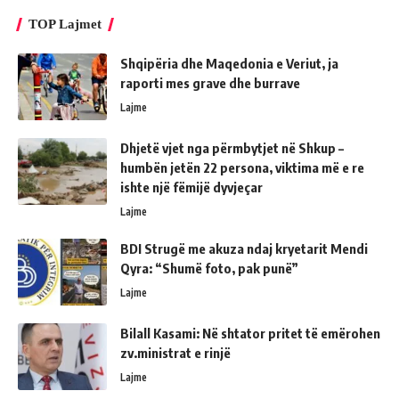
TOP Lajmet
Shqipëria dhe Maqedonia e Veriut, ja
raporti mes grave dhe burrave
Lajme
Dhjetë vjet nga përmbytjet në Shkup –
humbën jetën 22 persona, viktima më e re
ishte një fëmijë dyvjeçar
Lajme
BDI Strugë me akuza ndaj kryetarit Mendi
Qyra: “Shumë foto, pak punë”
Lajme
Bilall Kasami: Në shtator pritet të emërohen
zv.ministrat e rinjë
Lajme