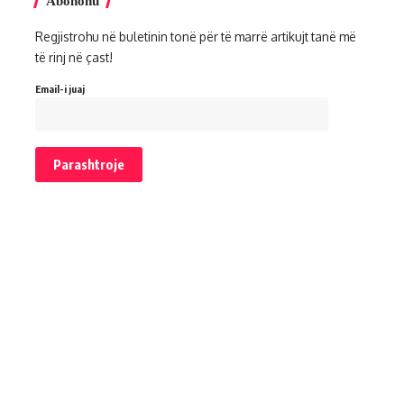
Abonohu
Regjistrohu në buletinin tonë për të marrë artikujt tanë më
të rinj në çast!
Email-i juaj