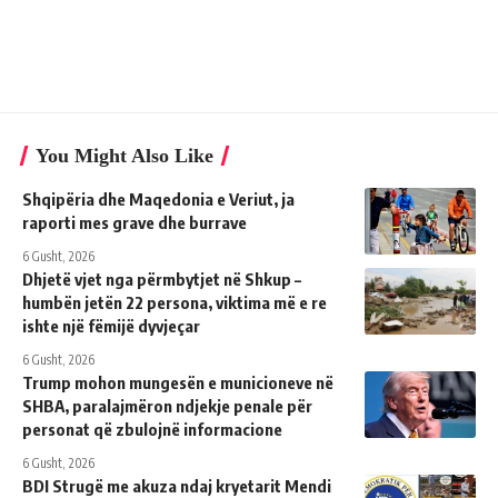
You Might Also Like
Shqipëria dhe Maqedonia e Veriut, ja
raporti mes grave dhe burrave
6 Gusht, 2026
Dhjetë vjet nga përmbytjet në Shkup –
humbën jetën 22 persona, viktima më e re
ishte një fëmijë dyvjeçar
6 Gusht, 2026
Trump mohon mungesën e municioneve në
SHBA, paralajmëron ndjekje penale për
personat që zbulojnë informacione
6 Gusht, 2026
BDI Strugë me akuza ndaj kryetarit Mendi