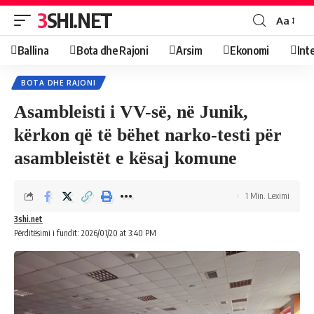
3SHI.NET
Aa
Ballina
Bota dhe Rajoni
Arsim
Ekonomi
Int
BOTA DHE RAJONI
Asambleisti i VV-së, në Junik,
kërkon që të bëhet narko-testi për
asambleistët e kësaj komune
1 Min. Leximi
3shi.net
Përditësimi i fundit: 2026/01/20 at 3:40 PM