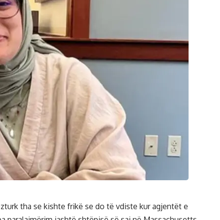
urk tha se kishte frikë se do të vdiste kur agjentët e
a paralajmërim jashtë shtëpisë së saj në Massachusetts