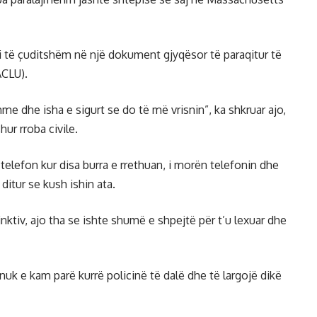
si të çuditshëm në një dokument gjyqësor të paraqitur të
ACLU).
me dhe isha e sigurt se do të më vrisnin”, ka shkruar ajo,
hur rroba civile.
telefon kur disa burra e rrethuan, i morën telefonin dhe
 ditur se kush ishin ata.
inktiv, ajo tha se ishte shumë e shpejtë për t’u lexuar dhe
nuk e kam parë kurrë policinë të dalë dhe të largojë dikë