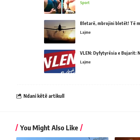
Sport
Bletarë, mbrojini bletët! Të 
Lajme
VLEN: Dyfytyrësia e Bujarit: N
Lajme
Ndani këtë artikull
You Might Also Like