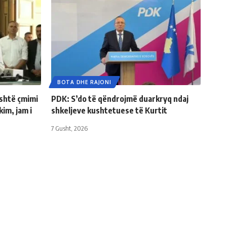
BOTA DHE RAJONI
është çmimi
PDK: S’do të qëndrojmë duarkryq ndaj
kim, jam i
shkeljeve kushtetuese të Kurtit
7 Gusht, 2026