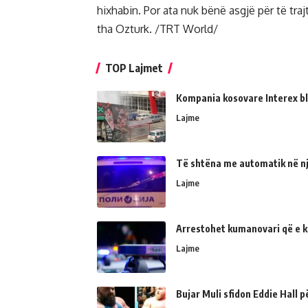
hixhabin. Por ata nuk bënë asgjë për të t
tha Ozturk. /TRT World/
TOP Lajmet
Kompania kosovare Interex bl
Lajme
Të shtëna me automatik në një
Lajme
Arrestohet kumanovari që e kër
Lajme
Bujar Muli sfidon Eddie Hall 