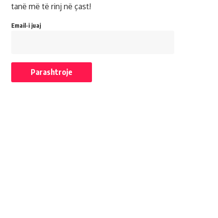
tanë më të rinj në çast!
Email-i juaj