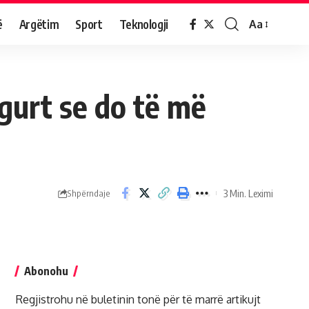
ë
Argëtim
Sport
Teknologji
Aa
igurt se do të më
3 Min. Leximi
Shpërndaje
Abonohu
Regjistrohu në buletinin tonë për të marrë artikujt