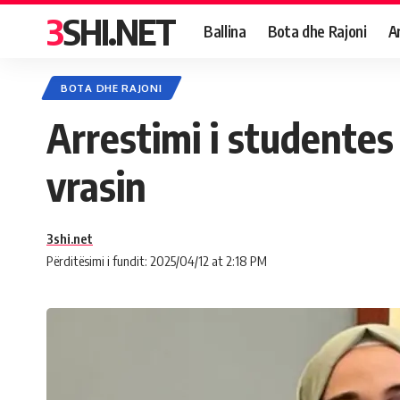
3SHI.NET
Ballina
Bota dhe Rajoni
A
BOTA DHE RAJONI
Arrestimi i studentes
vrasin
3shi.net
Përditësimi i fundit: 2025/04/12 at 2:18 PM