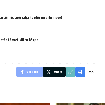
martën nis spërkatja kundër mushkonjave!
atën të vret, ditën të qan!
Facebook
Twitter