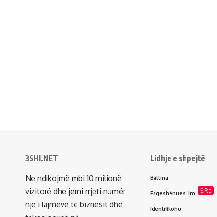
3SHI.NET
Lidhje e shpejtë
Ne ndikojmë mbi 10 milionë
Ballina
vizitorë dhe jemi rrjeti numër
E Re
Faqeshënuesi im
një i lajmeve të biznesit dhe
Identifikohu