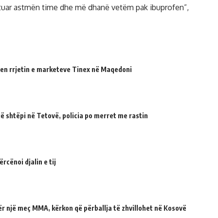
rajtuar astmën time dhe më dhanë vetëm pak ibuprofen”,
en rrjetin e marketeve Tinex në Maqedoni
 shtëpi në Tetovë, policia po merret me rastin
cënoi djalin e tij
për një meç MMA, kërkon që përballja të zhvillohet në Kosovë