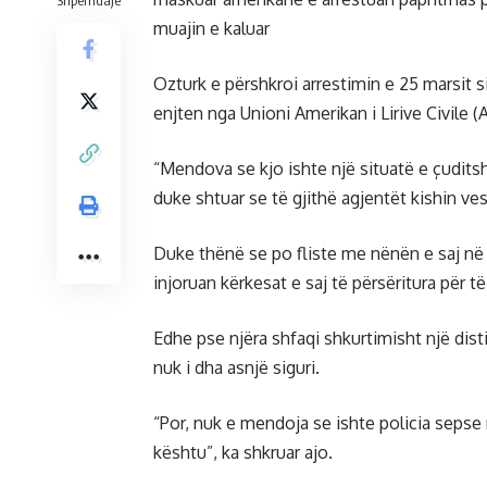
Shpërndaje
muajin e kaluar
Ozturk e përshkroi arrestimin e 25 marsit 
enjten nga Unioni Amerikan i Lirive Civile (
“Mendova se kjo ishte një situatë e çuditsh
duke shtuar se të gjithë agjentët kishin ves
Duke thënë se po fliste me nënën e saj në 
injoruan kërkesat e saj të përsëritura për të
Edhe pse njëra shfaqi shkurtimisht një dist
nuk i dha asnjë siguri.
“Por, nuk e mendoja se ishte policia sepse 
kështu”, ka shkruar ajo.