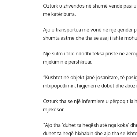
Ozturk u zhvendos në shumë vende pasi u nd
me katër burra.
Ajo u transportua më vonë në një qendër pa
shumta astme dhe tha se asaj i ishte mohua
Një sulm i tillë ndodhi teksa priste në aero
mjekimin e përshkruar.
“Kushtet në objekt janë josanitare, të pasi
mbipopullimin, higjenën e dobët dhe abuzi
Ozturk tha se një infermiere u përpoq t’ia 
mjekësor.
“Ajo tha ‘duhet ta heqësh atë nga koka’ dh
duhet ta heqë hixhabin dhe ajo tha se isht