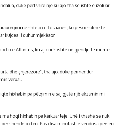
alua, duke përfshirë një ku ajo tha se ishte e izoluar
raburgimi në shtetin e Luizianës, ku pësoi sulme të
r kujdesi i duhur mjekësor.
portin e Atlantës, ku ajo nuk ishte në gjendje të merrte
gurta dhe çnjerëzore”, tha ajo, duke përmendur
min verbal.
hiqte hixhabin pa pëlqimin e saj gjatë një ekzaminimi
e ma hoqi hixhabin pa kërkuar leje. Unë i thashë se nuk
e për shëndetin tim. Pas disa minutash e vendosa përsëri