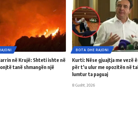
RAJONI
BOTA DHE RAJONI
arrin në Krujë: Shteti ishte në
Kurti: Nëse gjuajtja me vezë 
onjtë tanë shmangën një
për t’u ulur me opozitën në ta
lumtur ta paguaj
8 Gusht, 2026