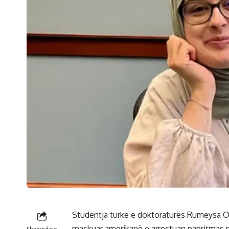
Studentja turke e doktoraturës Rumeysa Ozt
maskuar amerikanë e arrestuan papritmas p