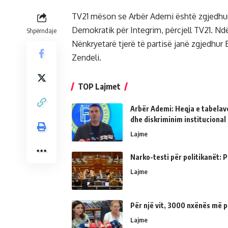
TV21 mëson se Arbër Ademi është zgjedhur 
Demokratik për Integrim, përcjell TV21. Nd
Shpërndaje
Nënkryetarë tjerë të partisë janë zgjedhur B
Zendeli.
TOP Lajmet
Arbër Ademi: Heqja e tabelave
dhe diskriminim institucional
Lajme
Narko-testi për politikanët: Ps
Lajme
Për një vit, 3000 nxënës më p
Lajme