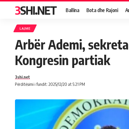
3SHI.NET
Ballina
Bota dhe Rajoni
A
LAJME
Arbër Ademi, sekretar
Kongresin partiak
3shi.net
Përditësimi i fundit: 2025/12/20 at 5:21 PM