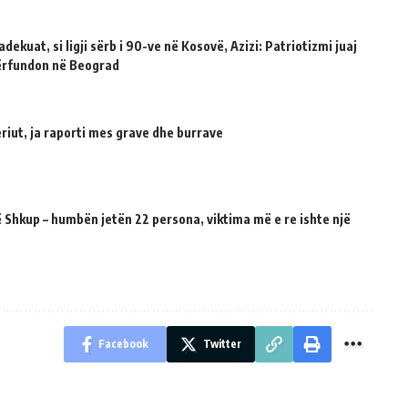
dekuat, si ligji sërb i 90-ve në Kosovë, Azizi: Patriotizmi juaj
përfundon në Beograd
riut, ja raporti mes grave dhe burrave
 Shkup – humbën jetën 22 persona, viktima më e re ishte një
Facebook
Twitter