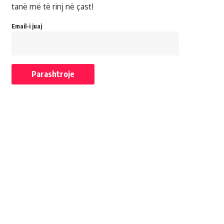
tanë më të rinj në çast!
Email-i juaj