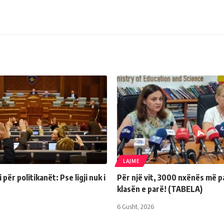
LAJME
për politikanët: Pse ligji nuk i
Për një vit, 3000 nxënës më p
klasën e parë! (TABELA)
6 Gusht, 2026