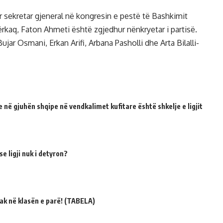
sekretar gjeneral në kongresin e pestë të Bashkimit
ërkaq, Faton Ahmeti është zgjedhur nënkryetar i partisë.
ujar Osmani, Erkan Arifi, Arbana Pasholli dhe Arta Bilalli-
 në gjuhën shqipe në vendkalimet kufitare është shkelje e ligjit
e ligji nuk i detyron?
ak në klasën e parë! (TABELA)