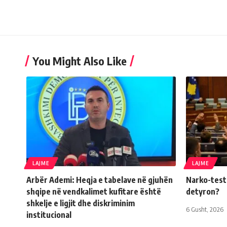
You Might Also Like
LAJME
LAJME
Arbër Ademi: Heqja e tabelave në gjuhën
Narko-testi 
shqipe në vendkalimet kufitare është
detyron?
shkelje e ligjit dhe diskriminim
6 Gusht, 2026
institucional