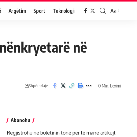
ë
Argëtim
Sport
Teknologji
Aa
5 nënkryetarë në
0 Min. Leximi
Shpërndaje
Abonohu
Regjistrohu në buletinin tonë për të marrë artikujt