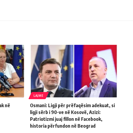
LAJME
ak në
Osmani: Ligji për prëfaqësim adekuat, si
ligji sërb i 90-ve në Kosovë, Azizi:
Patriotizmi juaj fillon në Facebook,
historia përfundon në Beograd