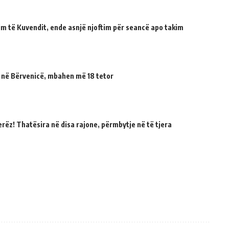
tuim të Kuvendit, ende asnjë njoftim për seancë apo takim
 në Bërvenicë, mbahen më 18 tetor
erëz! Thatësira në disa rajone, përmbytje në të tjera