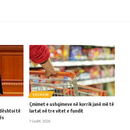
EKONOMI
Çmimet e ushqimeve në korrik janë më të
dështoi të
lartat në tre vitet e fundit
ës
7 Gusht, 2026