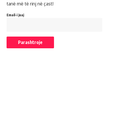
tanë më të rinj në çast!
Email-i juaj