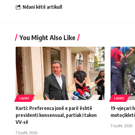
Ndani këtë artikull
You Might Also Like
LAJME
LAJME
Kurti: Preferenca jonë e parë është
19-vjeçari 
presidenti konsensual, partiak i takon
motoçiklet
VV-së
7 Gusht, 2026
7 Gusht, 2026