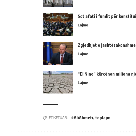
Sot afati i fundit për konsti
Lajme
Zgjedhjet e jashtëzakonshme
Lajme
“El Nino” kërcënon miliona nj
Lajme
ETIKETUAR:
#AliAhmeti
,
toplajm