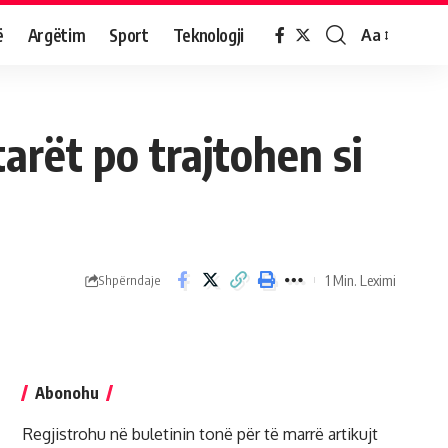
ë
Argëtim
Sport
Teknologji
Aa
tarët po trajtohen si
1 Min. Leximi
Shpërndaje
Abonohu
Regjistrohu në buletinin tonë për të marrë artikujt