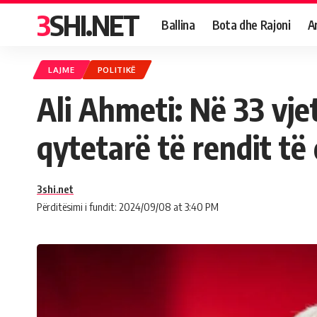
3SHI.NET
Ballina
Bota dhe Rajoni
A
LAJME
POLITIKË
Ali Ahmeti: Në 33 vjet
qytetarë të rendit të
3shi.net
Përditësimi i fundit: 2024/09/08 at 3:40 PM