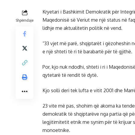
Kryetari i Bashkimit Demokratik për Integri
Maqedonisë së Veriut me një status në faqe
Shpërndaje
lidhje me aktualitetin politik në vend.
“33 vjet më parë, shqiptarët i gëzoheshin n
e një shteti të ri të barabartë për të gjithë.
Por, kjo nuk ndodhi, shteti i ri i Maqedonisë
qytetarë të rendit të dytë.
Kjo solli deri tek lufta e vitit 2001 dhe Ma
23 vite më pas, shohim që akoma ka tenden
demokratik të shqiptarëve nga partia që p
legjitimitetit etnik me synim për të krijuar 
monoetnike.