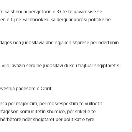
m ka shënuar përvjetorin e 33 të të pavarësisë së
n e tij në Facebook ku ka dërguar porosi politike në
darjes nga Jugosllavia dhe ngjallën shpresë për ndërtimin
 vijoi avazin serb në Jugosllavi duke i trajtuar shqiptarët si
rrëveshja paqësore e Ohrit.
ca për majorizim, për mosrespektim të vullnetit
ërfaqëson komunitetin shumicë, për shkelje të
shërbëtorë ndër shqiptarët për politikat e tyre