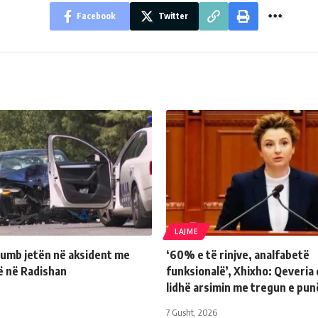
Facebook
Twitter
LAJME
humb jetën në aksident me
‘60% e të rinjve, analfabetë
ë në Radishan
funksionalë’, Xhixho: Qeveria 
lidhë arsimin me tregun e pun
7 Gusht, 2026