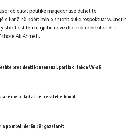
rësoj që elitat politike maqedonase duhet të
 e kanë në ndërtimin e shtetit duke respektuar vullnetin
ky shtet është i të gjithë neve dhe nuk ndërtohet dot
“ thotë Ali Ahmeti.
 është presidenti konsensual, partiak i takon VV-së
janë më të lartat në tre vitet e fundit
ria po mbyll derën për gazetarët