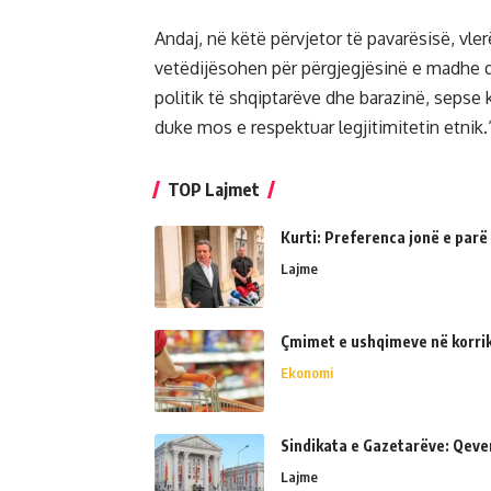
Andaj, në këtë përvjetor të pavarësisë, vle
vetëdijësohen për përgjegjësinë e madhe që
politik të shqiptarëve dhe barazinë, sepse 
duke mos e respektuar legjitimitetin etnik.
TOP Lajmet
Kurti: Preferenca jonë e parë
Lajme
Çmimet e ushqimeve në korrik 
Ekonomi
Sindikata e Gazetarëve: Qeve
Lajme