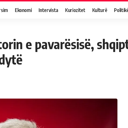
rsim
Ekonomi
Intervista
Kuriozitet
Kulturë
Politik
orin e pavarësisë, shqip
 dytë