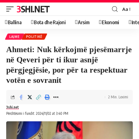
3SHI.NET
Aa
Ballina
Bota dhe Rajoni
Arsim
Ekonomi
Int
LAJME
POLITIKË
Ahmeti: Nuk kërkojmë pjesëmarrje
në Qeveri për ti ikur asnjë
përgjegjësie, por për ta respektuar
votën e sovranit
2 Min. Leximi
3shi.net
Përditësimi i fundit: 2024/11/02 at 3:40 PM