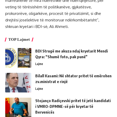
marrëdhënie të mira ndëretnike dhe ndërfqinjësore, për
veting të tërësishëm të politikanëve, gjykatësve,
prokurorëve, oligarkëve, procesit të privatizimit, si dhe
drejtësi joselektive të monitoruar ndërkombëtarisht”,
shkruan kryetari i BDI-së, Ali Ahmeti.
TOP Lajmet
BDI Strugë me akuza ndaj kryetarit Mendi
Qyra: “Shumë foto, pak punë”
Lajme
Bilall Kasami: Në shtator pritet të emërohen
zv.ministrat e rinjë
Lajme
Stojanço Radiçevski pritet të jetë kandidati
i VMRO-DPMNE-së për kryetar të
Bervenicës