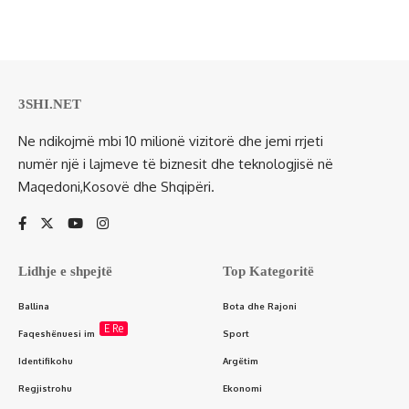
3SHI.NET
Ne ndikojmë mbi 10 milionë vizitorë dhe jemi rrjeti
numër një i lajmeve të biznesit dhe teknologjisë në
Maqedoni,Kosovë dhe Shqipëri.
Lidhje e shpejtë
Top Kategoritë
Ballina
Bota dhe Rajoni
E Re
Faqeshënuesi im
Sport
Identifikohu
Argëtim
Regjistrohu
Ekonomi