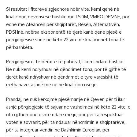
Si rezultat i fitoreve zgjedhore ndër vite, kemi qenë në
koalicione qeverisëse bashkë me LSDM, VMRO DPMNE, por
edhe me Aleancën për shqiptarët, Besën, Alternativën,
PDSHnë, ndërsa eksponentë të tjerë kanë qenë pjesë e
përgjegjësisë sonë në këto 22 vite në koalicionet tona të
përbashkëta.
Përgjegjësitë, të bërat e të pabërat, i kemi ndarë bashkë.
Ne nuk kemi ndryshuar në qëndrimet tona, por të gjithë të
tjerët kanë ndryshuar në qëndrimet e tyre varësisht të
rrethanave, a janë me ne në koalicion ose jo.
Prandaj, ne nuk kërkojmë pjesëmarrje në Qeveri për ti ikur
asnjë përgjegjësie të sajuar në vazhdimësi në këto 22 vite, e
cila gjithëmonë është ndarë me ju, por për ta respektuar
votën e sovranit, për ta ndaluar nënçmimin e shqiptarëve,
për ta integruar vendin në Bashkimin Europian, për