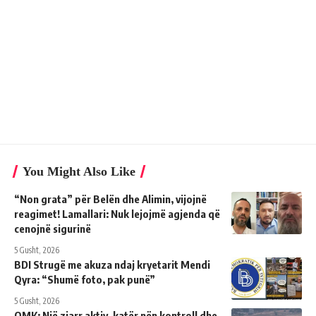
You Might Also Like
“Non grata” për Belën dhe Alimin, vijojnë
reagimet! Lamallari: Nuk lejojmë agjenda që
cenojnë sigurinë
5 Gusht, 2026
BDI Strugë me akuza ndaj kryetarit Mendi
Qyra: “Shumë foto, pak punë”
5 Gusht, 2026
QMK: Një zjarr aktiv, katër nën kontroll dhe