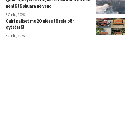
nëntë të shuara në vend
5 Gusht, 2026
Çairi pajiset me 20 ulëse të reja për
qytetarët
5 Gusht, 2026