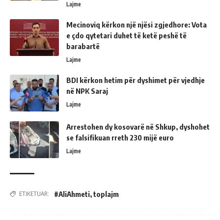
Lajme
Mecinoviq kërkon një njësi zgjedhore: Vota
e çdo qytetari duhet të ketë peshë të
barabartë
Lajme
BDI kërkon hetim për dyshimet për vjedhje
në NPK Saraj
Lajme
Arrestohen dy kosovarë në Shkup, dyshohet
se falsifikuan rreth 230 mijë euro
Lajme
#AliAhmeti
,
toplajm
ETIKETUAR: