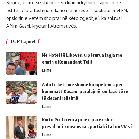
Strugë, është se shqiptarët duan ndryshim. Lajmi i mirë
është se ata tashmë e kanë një adresë – koalicionin VLEN,
opsionin e vetëm shqiptar në këto zgjedhje”, ka shkruar
Afrim Gashi, kryetar i Alternativës.
TOP Lajmet
Në Hotël të Likovës, u përurua lagja me
emrin e Komandant Telit
Lajme
A do të ketë më shumë kompetenca për
komunat? Kasami paralajmëron fazë të re
të decentralizimit
Lajme
Kurti: Preferenca jonë e parë është
presidenti konsensual, partiak i takon VV-së
Lajme