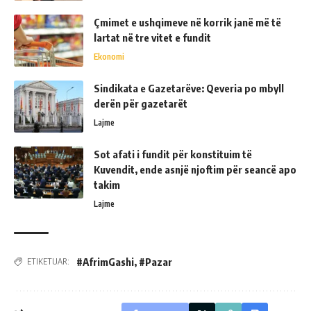
Çmimet e ushqimeve në korrik janë më të
lartat në tre vitet e fundit
Ekonomi
Sindikata e Gazetarëve: Qeveria po mbyll
derën për gazetarët
Lajme
Sot afati i fundit për konstituim të
Kuvendit, ende asnjë njoftim për seancë apo
takim
Lajme
#AfrimGashi
,
#Pazar
ETIKETUAR: