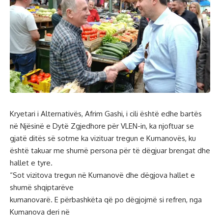
Kryetari i Alternativës, Afrim Gashi, i cili është edhe bartës
në Njësinë e Dytë Zgjedhore për VLEN-in, ka njoftuar se
gjatë ditës së sotme ka vizituar tregun e Kumanovës, ku
është takuar me shumë persona për të dëgjuar brengat dhe
hallet e tyre.
“Sot vizitova tregun në Kumanovë dhe dëgjova hallet e
shumë shqiptarëve
kumanovarë. E përbashkëta që po dëgjojmë si refren, nga
Kumanova deri në