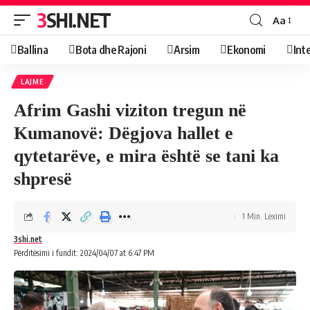
3SHI.NET
Aa
Ballina
Bota dhe Rajoni
Arsim
Ekonomi
Int
LAJME
Afrim Gashi viziton tregun në
Kumanovë: Dëgjova hallet e
qytetarëve, e mira është se tani ka
shpresë
1 Min. Leximi
3shi.net
Përditësimi i fundit: 2024/04/07 at 6:47 PM