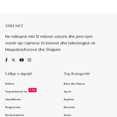
3SHI.NET
Ne ndikojmë mbi 10 milionë vizitorë dhe jemi rrjeti
numër një i lajmeve të biznesit dhe teknologjisë në
Maqedoni,Kosovë dhe Shqipëri.
Lidhje e shpejtë
Top Kategoritë
Ballina
Bota dhe Rajoni
E Re
Faqeshënuesi im
Sport
Identifikohu
Argëtim
Regjistrohu
Ekonomi
Na Kontaktoni
Arsim