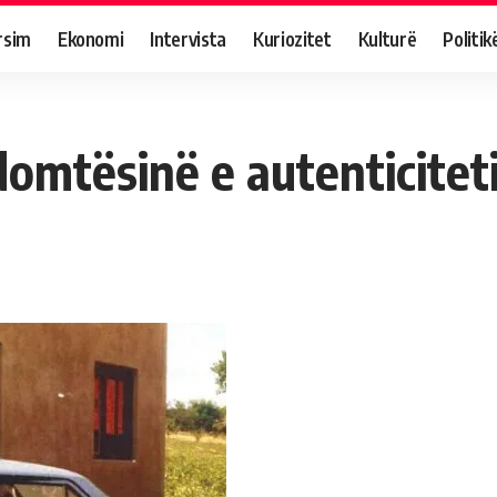
rsim
Ekonomi
Intervista
Kuriozitet
Kulturë
Politik
omtësinë e autenticitetit