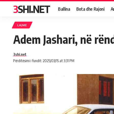
3SHI.NET
Ballina
Bota dhe Rajoni
A
LAJME
Adem Jashari, në rënd
3shi.net
Përditësimi i fundit: 2025/03/15 at 3:31 PM