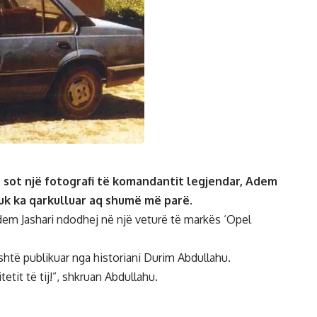
r sot një fotografi të komandantit legjendar, Adem
 nuk ka qarkulluar aq shumë më parë.
dem Jashari ndodhej në një veturë të markës ‘Opel
shtë publikuar nga historiani Durim Abdullahu.
tit të tij!”, shkruan Abdullahu.