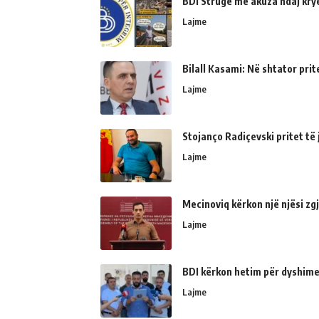
BDI Strugë me akuza ndaj kry
Lajme
Bilall Kasami: Në shtator prit
Lajme
Stojanço Radiçevski pritet t
Lajme
Mecinoviq kërkon një njësi zg
Lajme
BDI kërkon hetim për dyshime
Lajme