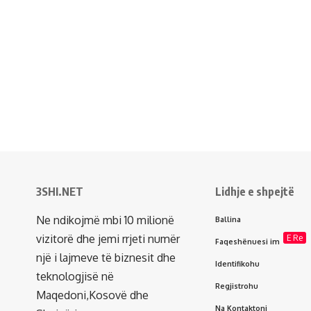
3SHI.NET
Lidhje e shpejtë
Ne ndikojmë mbi 10 milionë
Ballina
vizitorë dhe jemi rrjeti numër
E Re
Faqeshënuesi im
një i lajmeve të biznesit dhe
Identifikohu
teknologjisë në
Regjistrohu
Maqedoni,Kosovë dhe
Na Kontaktoni