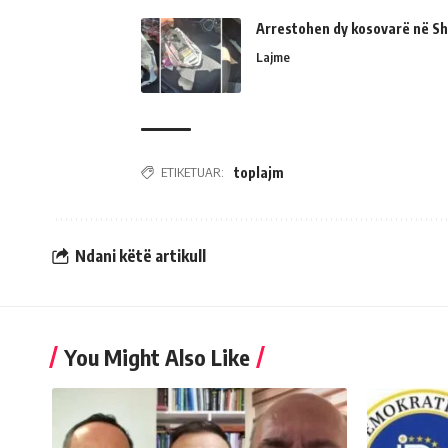
Arrestohen dy kosovarë në Shk
Lajme
ETIKETUAR:
toplajm
Ndani këtë artikull
You Might Also Like