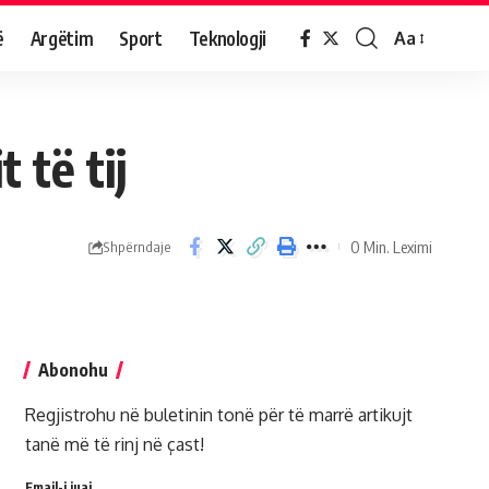
ë
Argëtim
Sport
Teknologji
Aa
 të tij
0 Min. Leximi
Shpërndaje
Abonohu
Regjistrohu në buletinin tonë për të marrë artikujt
tanë më të rinj në çast!
Email-i juaj