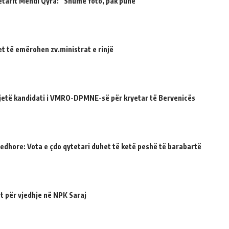
etarit Mendi Qyra: “Shumë foto, pak punë”
et të emërohen zv.ministrat e rinjë
ë jetë kandidati i VMRO-DPMNE-së për kryetar të Bervenicës
jedhore: Vota e çdo qytetari duhet të ketë peshë të barabartë
t për vjedhje në NPK Saraj