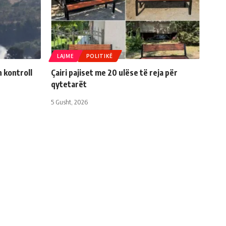
LAJME
POLITIKË
n kontroll
Çairi pajiset me 20 ulëse të reja për
qytetarët
5 Gusht, 2026