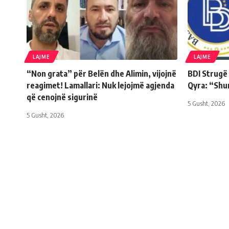
LAJME
LAJME
“Non grata” për Belën dhe Alimin, vijojnë
BDI Strugë
reagimet! Lamallari: Nuk lejojmë agjenda
Qyra: “Shu
që cenojnë sigurinë
5 Gusht, 2026
5 Gusht, 2026