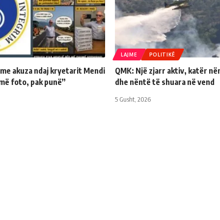
LAJME
POLITIKË
 me akuza ndaj kryetarit Mendi
QMK: Një zjarr aktiv, katër në
më foto, pak punë”
dhe nëntë të shuara në vend
5 Gusht, 2026