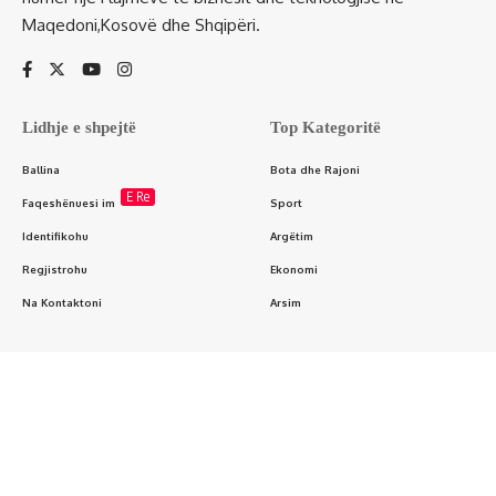
Maqedoni,Kosovë dhe Shqipëri.
Lidhje e shpejtë
Top Kategoritë
Ballina
Bota dhe Rajoni
E Re
Faqeshënuesi im
Sport
Identifikohu
Argëtim
Regjistrohu
Ekonomi
Na Kontaktoni
Arsim