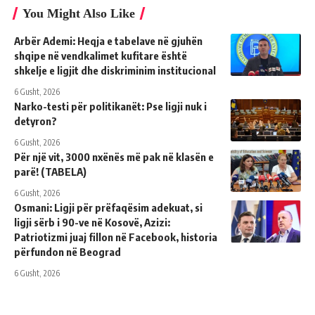
You Might Also Like
Arbër Ademi: Heqja e tabelave në gjuhën
shqipe në vendkalimet kufitare është
shkelje e ligjit dhe diskriminim institucional
6 Gusht, 2026
Narko-testi për politikanët: Pse ligji nuk i
detyron?
6 Gusht, 2026
Për një vit, 3000 nxënës më pak në klasën e
parë! (TABELA)
6 Gusht, 2026
Osmani: Ligji për prëfaqësim adekuat, si
ligji sërb i 90-ve në Kosovë, Azizi:
Patriotizmi juaj fillon në Facebook, historia
përfundon në Beograd
6 Gusht, 2026