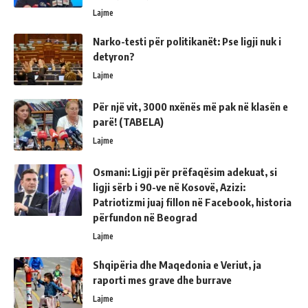
Lajme
Narko-testi për politikanët: Pse ligji nuk i
detyron?
Lajme
Për një vit, 3000 nxënës më pak në klasën e
parë! (TABELA)
Lajme
Osmani: Ligji për prëfaqësim adekuat, si
ligji sërb i 90-ve në Kosovë, Azizi:
Patriotizmi juaj fillon në Facebook, historia
përfundon në Beograd
Lajme
Shqipëria dhe Maqedonia e Veriut, ja
raporti mes grave dhe burrave
Lajme