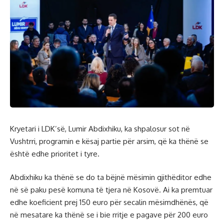
Kryetari i LDK’së, Lumir Abdixhiku, ka shpalosur sot në
Vushtrri, programin e kësaj partie për arsim, që ka thënë se
është edhe prioritet i tyre.
Abdixhiku ka thënë se do ta bëjnë mësimin gjithëditor edhe
në së paku pesë komuna të tjera në Kosovë. Ai ka premtuar
edhe koeficient prej 150 euro për secalin mësimdhënës, që
në mesatare ka thënë se i bie rritje e pagave për 200 euro