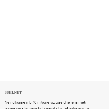
3SHI.NET
Ne ndikojmë mbi 10 milionë vizitorë dhe jemi rrjeti
numër një i lajmeve të biznesit dhe teknologjisë në