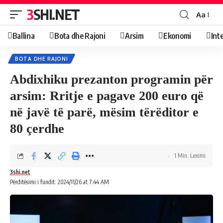
3SHI.NET
Aa
Ballina
Bota dhe Rajoni
Arsim
Ekonomi
Int
BOTA DHE RAJONI
Abdixhiku prezanton programin për
arsim: Rritje e pagave 200 euro që
në javë të parë, mësim tërëditor e
80 çerdhe
1 Min. Leximi
3shi.net
Përditësimi i fundit: 2024/11/26 at 7:44 AM