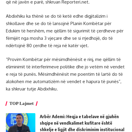
që në javën e parë, shkruan Reporteri.net.
Abdixhiku ka thënë se do të ketë edhe digjitalizim i
shkollave dhe se do të lansojnë Planin Kombëtar për
Edukim të hershëm, me qëllim të sigurimit të çerdheve për
fëmijët nga mosha 3 vjeçare dhe se si rrjedhojë, do të
ndërtojnë 80 çerdhe të reja në katër vjet.
“Provim Kombëtar për mësimdhënësit e rinj, me qëllim të
eliminimit të interferimeve politike dhe jo vetëm në vendet
e reja të punës. Mësimdhënësit me poentim të lartë do të
alokohen me automatizëm në vendet e hapura të punës”,
ka shkruar tutje Abdixhiku.
TOP Lajmet
Arbër Ademi: Heqja e tabelave në gjuhën
shqipe në vendkalimet kufitare është
shkelje e ligjit dhe diskriminim institucional