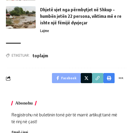
Dhjetë vjet nga përmbytjet në Shkup –
humbën jetën 22 persona, viktima më e re
ishte një fëmijë dyvjeçar
Lajme
toplajm
ETIKETUAR:
Facebook
Abonohu
Regjistrohu në buletinin tonë për të marrë artikujt tanë më
të rinj në çast!
Email-i juaj