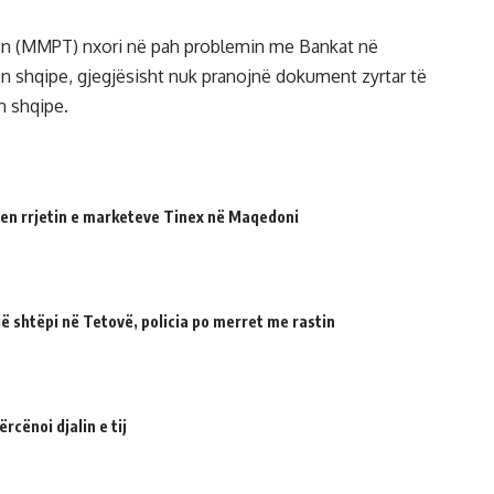
ën (MMPT) nxori në pah problemin me Bankat në
n shqipe, gjegjësisht nuk pranojnë dokument zyrtar të
n shqipe.
en rrjetin e marketeve Tinex në Maqedoni
 shtëpi në Tetovë, policia po merret me rastin
cënoi djalin e tij