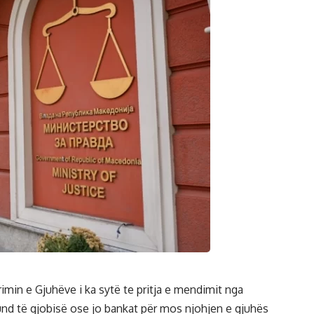
imin e Gjuhëve i ka sytë te pritja e mendimit nga
und të gjobisë ose jo bankat për mos njohjen e gjuhës