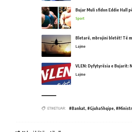
Bujar Muli sfidon Eddie Hall 
Sport
Bletarë, mbrojini bletët! Të 
Lajme
VLEN: Dyfytyrësia e Bujarit: N
Lajme
ETIKETUAR:
#Bankat
,
#GjuhaShqipe
,
#Ministr