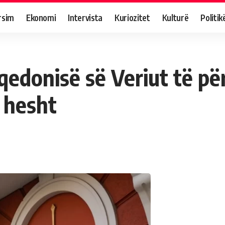
rsim
Ekonomi
Intervista
Kuriozitet
Kulturë
Politik
edonisë së Veriut të pë
ë hesht