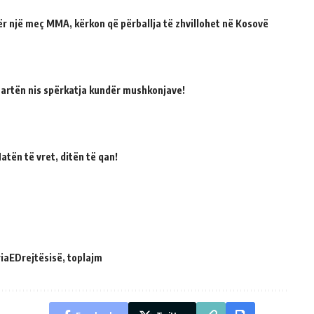
për një meç MMA, kërkon që përballja të zhvillohet në Kosovë
martën nis spërkatja kundër mushkonjave!
atën të vret, ditën të qan!
iaEDrejtësisë
,
toplajm