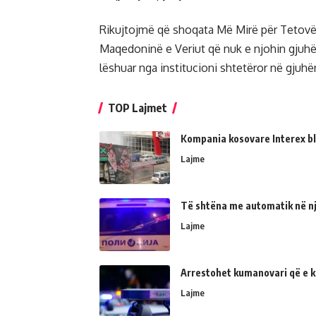
Rikujtojmë që shoqata Më Mirë për Tetov
Maqedoninë e Veriut që nuk e njohin gjuhë
lëshuar nga institucioni shtetëror në gjuhë
TOP Lajmet
Kompania kosovare Interex bl
Lajme
Të shtëna me automatik në një
Lajme
Arrestohet kumanovari që e kër
Lajme