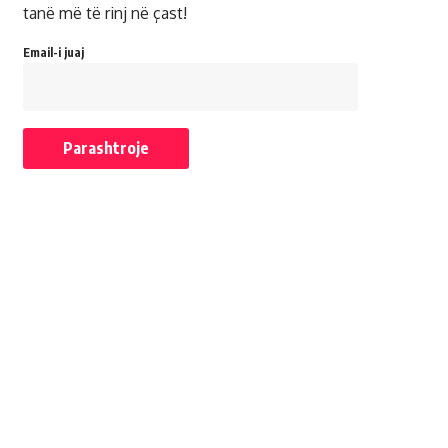
tanë më të rinj në çast!
Email-i juaj