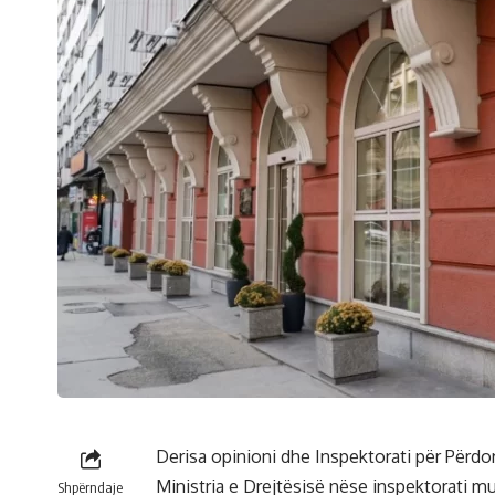
Derisa opinioni dhe Inspektorati për Përdor
Ministria e Drejtësisë nëse inspektorati m
Shpërndaje