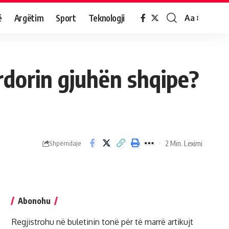
ë
Argëtim
Sport
Teknologji
Aa
rdorin gjuhën shqipe?
2 Min. Leximi
Shpërndaje
Abonohu
Regjistrohu në buletinin tonë për të marrë artikujt