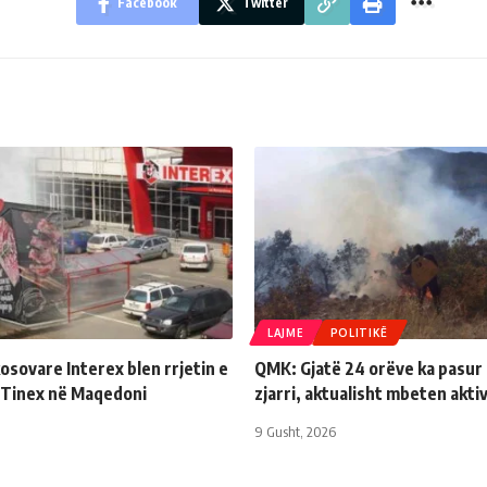
Facebook
Twitter
LAJME
POLITIKË
sovare Interex blen rrjetin e
QMK: Gjatë 24 orëve ka pasur 
Tinex në Maqedoni
zjarri, aktualisht mbeten akti
9 Gusht, 2026