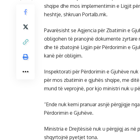
shqipe dhe mos implementimin e Ligjit për 
heshtje, shkruan Portalb.mk.
Pavarësisht se Agjencia për Zbatimin e Gj
obligohen të pranojnë dokumente zyrtare n
dhe të zbatojnë Ligjin për Përdorimin e Gj
kanë për obligim.
Inspektorati për Përdorimin e Gjuhëve nuk 
për mos zbatimin e gjuhës shqipe, me ditë 
mund të veprojnë, por kjo ministri nuk u për
“Ende nuk kemi pranuar asnjë përgjigje nga 
Përdorimin e Gjuhëve.
Ministria e Drejtësisë nuk u përgjigj as në
shqyrtojnë pyetjet tona.