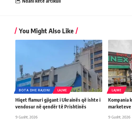
Ndani këtë artikull
You Might Also Like
BOTA DHE RAJONI
LAJME
LAJME
Hiqet flamuri gjigant i Ukrainës që ishte i
Kompania ko
vendosur në qendër të Prishtinës
marketeve 
9 Gusht, 2026
9 Gusht, 2026