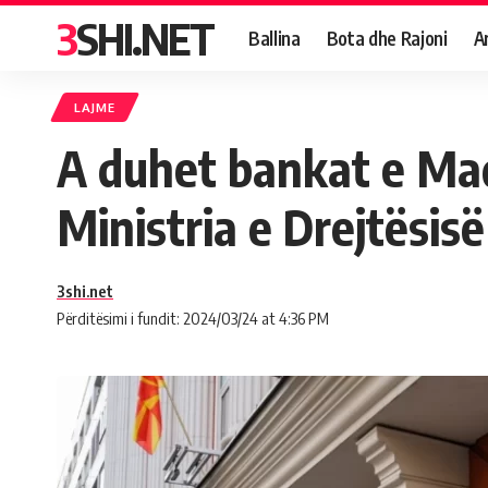
3SHI.NET
Ballina
Bota dhe Rajoni
A
LAJME
A duhet bankat e Maq
Ministria e Drejtësis
3shi.net
Përditësimi i fundit: 2024/03/24 at 4:36 PM