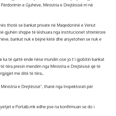
Përdorimin e Gjuhëve, Ministria e Drejtësisë rri në
uhës thotë se bankat private në Maqedoninë e Veriut
ë gjuhën shqipe të lëshuara nga institucionet shtetërore
uhëve, bankat nuk e bëjnë këtë dhe arsyetohen se nuk e
e ka të qartë ende nëse mundin ose jo t’i gjobitin bankat
të tëra presin mendim nga Ministria e Drejtësisë që të
gjigjet me ditë të tëra,.
Ministria e Drejtësisë”, thanë nga Inspektorati për
 pyetjet e Portalb.mk edhe pse na konfirmuan se do i