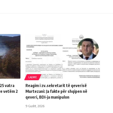
LAJME
25 vatra
Reagim i zv.sekretarit të qeverisë
ve vetëm 2
Murtezani: Ja fakte për shqipen në
qeveri, BDI-ja manipulon
9 Gusht, 2026