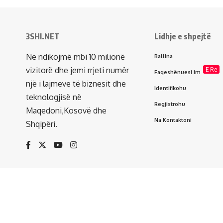
3SHI.NET
Lidhje e shpejtë
Ne ndikojmë mbi 10 milionë
Ballina
vizitorë dhe jemi rrjeti numër
E Re
Faqeshënuesi im
një i lajmeve të biznesit dhe
Identifikohu
teknologjisë në
Regjistrohu
Maqedoni,Kosovë dhe
Na Kontaktoni
Shqipëri.