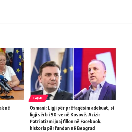
LAJME
ak në
Osmani: Ligji për prëfaqësim adekuat, si
ligji sërb i 90-ve në Kosovë, Azizi:
Patriotizmi juaj fillon në Facebook,
historia përfundon në Beograd