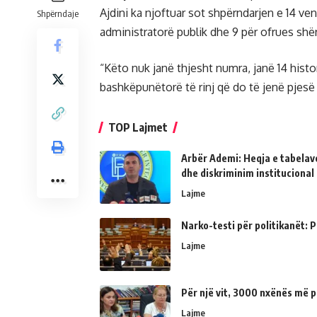
Ajdini ka njoftuar sot shpërndarjen e 14 ven
Shpërndaje
administratorë publik dhe 9 për ofrues sh
“Këto nuk janë thjesht numra, janë 14 histor
bashkëpunëtorë të rinj që do të jenë pjesë 
TOP Lajmet
Arbër Ademi: Heqja e tabelave
dhe diskriminim institucional
Lajme
Narko-testi për politikanët: Ps
Lajme
Për një vit, 3000 nxënës më p
Lajme