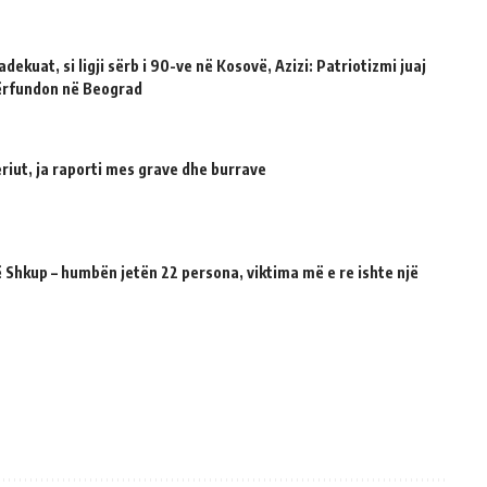
dekuat, si ligji sërb i 90-ve në Kosovë, Azizi: Patriotizmi juaj
përfundon në Beograd
riut, ja raporti mes grave dhe burrave
 Shkup – humbën jetën 22 persona, viktima më e re ishte një