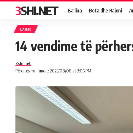
3SHI.NET
Ballina
Bota dhe Rajoni
A
LAJME
14 vendime të përher
3shi.net
Përditësimi i fundit: 2025/08/08 at 3:06 PM