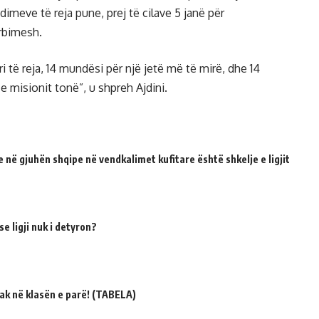
dimeve të reja pune, prej të cilave 5 janë për
ërbimesh.
i të reja, 14 mundësi për një jetë më të mirë, dhe 14
e misionit tonë”, u shpreh Ajdini.
 në gjuhën shqipe në vendkalimet kufitare është shkelje e ligjit
e ligji nuk i detyron?
ak në klasën e parë! (TABELA)