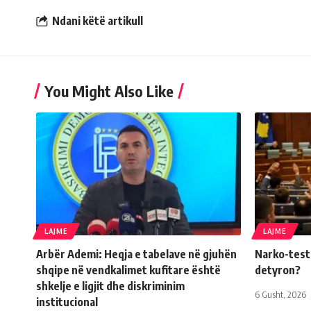
Ndani këtë artikull
You Might Also Like
LAJME
LAJME
Arbër Ademi: Heqja e tabelave në gjuhën
Narko-testi 
shqipe në vendkalimet kufitare është
detyron?
shkelje e ligjit dhe diskriminim
6 Gusht, 2026
institucional