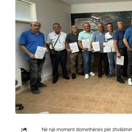
Në një moment domethënës për zhvillimin e