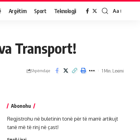
ë
Argëtim
Sport
Teknologji
Aa
va Transport!
1 Min. Leximi
Shpërndaje
Abonohu
Regjistrohu në buletinin tonë për të marrë artikujt
tanë më të rinj në çast!
Email-i juaj