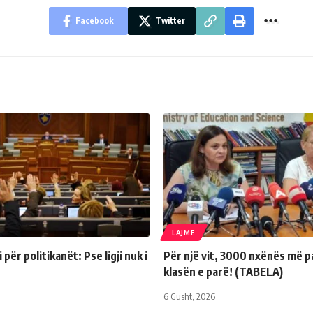
Facebook
Twitter
LAJME
për politikanët: Pse ligji nuk i
Për një vit, 3000 nxënës më p
klasën e parë! (TABELA)
6 Gusht, 2026