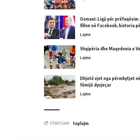
Osmani: Ligji për prëfaqësim a
fillon në Facebook, historia 
Lajme
Shqipëria dhe Maqedonia e Ve
Lajme
Dhjetë vjet nga përmbytjet në
fëmijë dyvjeçar
Lajme
ETIKETUAR:
toplajm