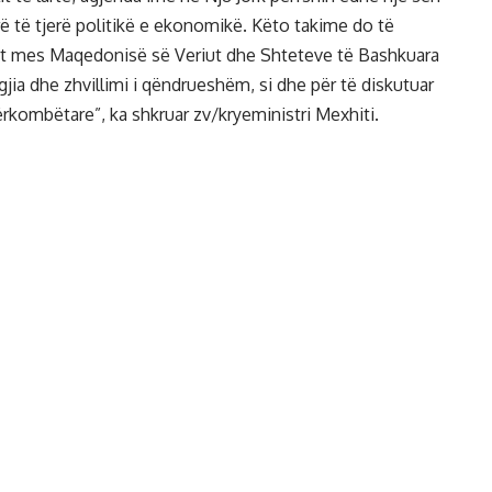
 të tjerë politikë e ekonomikë. Këto takime do të
it mes Maqedonisë së Veriut dhe Shteteve të Bashkuara
gjia dhe zhvillimi i qëndrueshëm, si dhe për të diskutuar
rkombëtare”, ka shkruar zv/kryeministri Mexhiti.