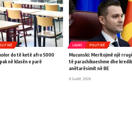
OLITIKË
LAJME
POLITIKË
kolor do të ketë afro 5000
Mucunski: Meritojmë një rrugë
pak në klasën e parë
të parashikueshme dhe kredibi
anëtarësimit në BE
6 Gusht, 2026