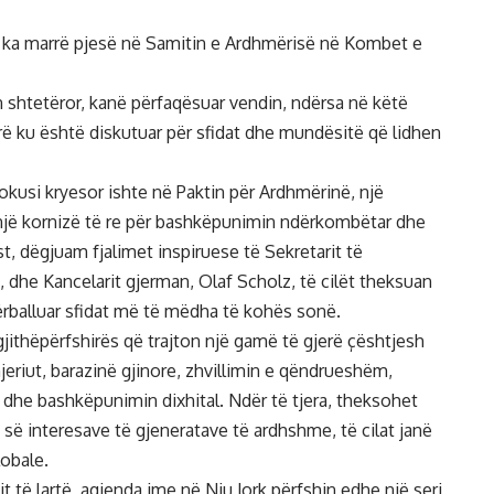
se ka marrë pjesë në Samitin e Ardhmërisë në Kombet e
 shtetëror, kanë përfaqësuar vendin, ndërsa në këtë
ë ku është diskutuar për sfidat dhe mundësitë që lidhen
fokusi kryesor ishte në Paktin për Ardhmërinë, një
jë kornizë të re për bashkëpunimin ndërkombëtar dhe
, dëgjuam fjalimet inspiruese të Sekretarit të
dhe Kancelarit gjerman, Olaf Scholz, të cilët theksuan
ërballuar sfidat më të mëdha të kohës sonë.
ithëpërfshirës që trajton një gamë të gjerë çështjesh
 njeriut, barazinë gjinore, zhvillimin e qëndrueshëm,
 dhe bashkëpunimin dixhital. Ndër të tjera, theksohet
s së interesave të gjeneratave të ardhshme, të cilat janë
lobale.
t të lartë, agjenda ime në Nju Jork përfshin edhe një seri