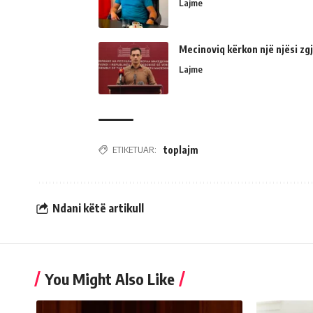
Lajme
Mecinoviq kërkon një njësi zg
Lajme
ETIKETUAR:
toplajm
Ndani këtë artikull
You Might Also Like