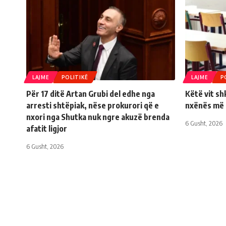
LAJME
POLITIKË
LAJME
P
Për 17 ditë Artan Grubi del edhe nga
Këtë vit sh
arresti shtëpiak, nëse prokurori që e
nxënës më 
nxori nga Shutka nuk ngre akuzë brenda
6 Gusht, 2026
afatit ligjor
6 Gusht, 2026