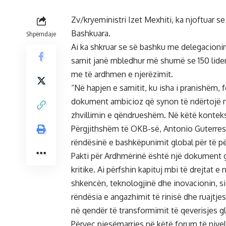
Zv/kryeministri Izet Mexhiti, ka njoftuar 
Bashkuara.
Shpërndaje
Ai ka shkruar se së bashku me delegacionin
samit janë mbledhur më shumë se 150 lider
me të ardhmen e njerëzimit.
“Në hapjen e samitit, ku isha i pranishëm, 
dokument ambicioz që synon të ndërtojë n
zhvillimin e qëndrueshëm. Në këtë kontekst
Përgjithshëm të OKB-së, Antonio Guterres, 
rëndësinë e bashkëpunimit global për të p
Pakti për Ardhmërinë është një dokument gj
kritike. Ai përfshin kapituj mbi të drejtat e
shkencën, teknologjinë dhe inovacionin, si
rëndësia e angazhimit të rinisë dhe ruajtje
në qendër të transformimit të qeverisjes g
Përveç pjesëmarrjes në këtë forum të niveli