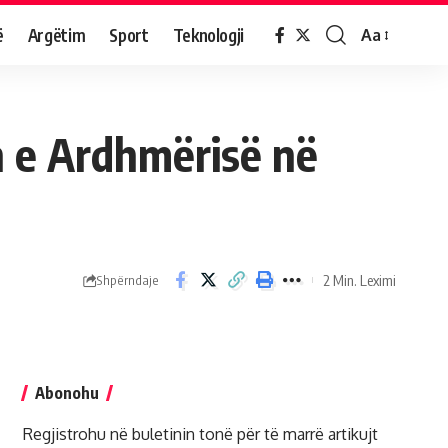
ë
Argëtim
Sport
Teknologji
Aa
n e Ardhmërisë në
2 Min. Leximi
Shpërndaje
Abonohu
Regjistrohu në buletinin tonë për të marrë artikujt