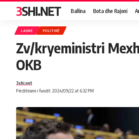
3SHI.NET
Ballina
Bota dhe Rajoni
A
LAJME
POLITIKË
Zv/kryeministri Mexh
OKB
3shi.net
Përditësimi i fundit: 2024/09/22 at 6:32 PM