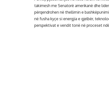
takimesh me Senatorë amerikanë dhe liderë
përqendrohen në thellimin e bashkëpunim
në fusha kyçe si energjia e gjelbër, teknolo
perspektivat e vendit tonë në proceset ndë