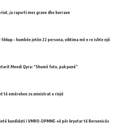
riut, ja raporti mes grave dhe burrave
 Shkup – humbën jetën 22 persona, viktima më e re ishte një
etarit Mendi Qyra: “Shumë foto, pak punë”
et të emërohen zv.ministrat e rinjë
ë jetë kandidati i VMRO-DPMNE-së për kryetar të Bervenicës