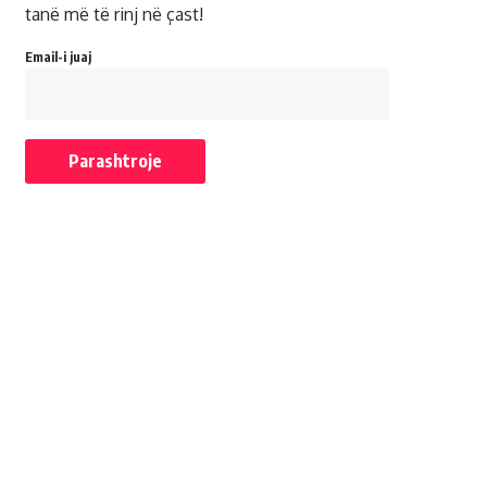
tanë më të rinj në çast!
Email-i juaj