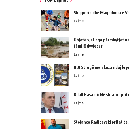
TOP Lajmet
Shqipëria dhe Maqedonia e Ve
Lajme
Dhjetë vjet nga përmbytjet në
fëmijë dyvjeçar
Lajme
BDI Strugë me akuza ndaj kry
Lajme
Bilall Kasami: Në shtator prit
Lajme
Stojanço Radiçevski pritet t