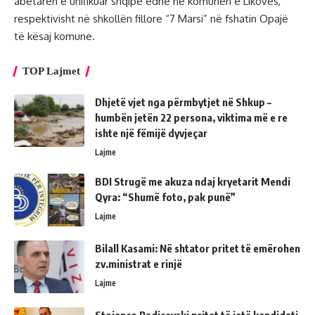
abetaren e unifikuar shqipe edhe në komunën e Likovës,
respektivisht në shkollën fillore “7 Marsi” në fshatin Opajë
të kësaj komune.
TOP Lajmet
Dhjetë vjet nga përmbytjet në Shkup –
humbën jetën 22 persona, viktima më e re
ishte një fëmijë dyvjeçar
Lajme
BDI Strugë me akuza ndaj kryetarit Mendi
Qyra: “Shumë foto, pak punë”
Lajme
Bilall Kasami: Në shtator pritet të emërohen
zv.ministrat e rinjë
Lajme
Stojanço Radiçevski pritet të jetë kandidati