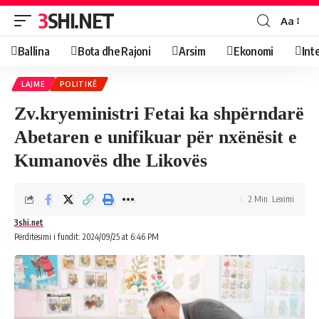
3SHI.NET
Aa
Ballina
Bota dhe Rajoni
Arsim
Ekonomi
Int
LAJME
POLITIKË
Zv.kryeministri Fetai ka shpërndarë
Abetaren e unifikuar për nxënësit e
Kumanovës dhe Likovës
2 Min. Leximi
3shi.net
Përditësimi i fundit: 2024/09/25 at 6:46 PM