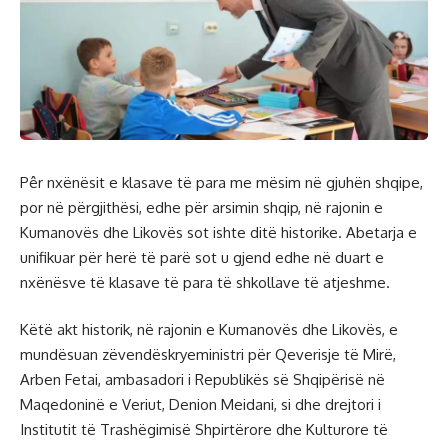
Pêr nxënësit e klasave të para me mësim në gjuhën shqipe,
por në përgjithësi, edhe për arsimin shqip, në rajonin e
Kumanovës dhe Likovës sot ishte ditë historike. Abetarja e
unifikuar për herë të parë sot u gjend edhe në duart e
nxënësve të klasave të para të shkollave të atjeshme.
Këtë akt historik, në rajonin e Kumanovës dhe Likovës, e
mundësuan zëvendëskryeministri për Qeverisje të Mirë,
Arben Fetai, ambasadori i Republikës së Shqipërisë në
Maqedoninë e Veriut, Denion Meidani, si dhe drejtori i
Institutit të Trashëgimisë Shpirtërore dhe Kulturore të