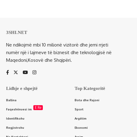
3SHI.NET
Ne ndikojmë mbi 10 milionë vizitorë dhe jemi rrjeti
numër një i lajmeve të biznesit dhe teknologjisë në
Maqedoni,Kosovë dhe Shqipëri.
Lidhje e shpejtë
Top Kategoritë
Ballina
Bota dhe Rajoni
E Re
Faqeshënuesi im
Sport
Identifikohu
Argëtim
Regjistrohu
Ekonomi
Na Kontaktoni
Arsim