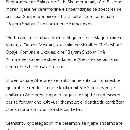
Shqiptarëve në Shkup, prof. dr. Skender Asani, të cilët edhe
morën pjesë në ceremoninë e shpërndarjes së abetares së
unifikuar Shqipe për nxënësit e shkollë fillore komunale
“Bajram Shabani” në komunën e Kumanovës.
“Së bashku me ambasadorin e Shqipërisë në Maqedoninë e
Veriut, z. Denion Meidani, sot ishim në shkollën “7 Marsi” në
Opajë, Komuna e Likovës, dhe “Bajram Shabani” në
Kumanovë, ku bëmë shpërndarjen e Abetares së unifikuar
për nxënësit e klasave të para.
Shpërndarja e Abetares së unifikuar në shkollat tona është
një arritje e rëndësishme e koalicionit VLEN në qeverisje.
Unifikimi i Abetares shqipe paraqet një hap të rëndësishëm
për të forcuar dhe kultivuar themelet e identitetit kombëtar
dhe kulturor shqiptar”, ka shkruar Fetai.
Gjithashtu ky delegacion me ceremoni të njëjtë shpërndanë