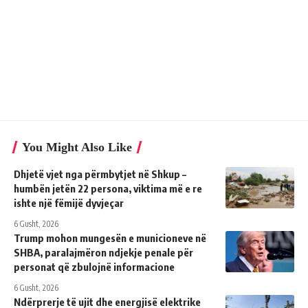
You Might Also Like
Dhjetë vjet nga përmbytjet në Shkup –
humbën jetën 22 persona, viktima më e re
ishte një fëmijë dyvjeçar
6 Gusht, 2026
Trump mohon mungesën e municioneve në
SHBA, paralajmëron ndjekje penale për
personat që zbulojnë informacione
6 Gusht, 2026
Ndërprerje të ujit dhe energjisë elektrike