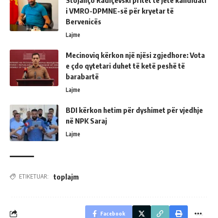
i VMRO-DPMNE-së për kryetar të
Bervenicës
Lajme
Mecinoviq kërkon një njësi zgjedhore: Vota
e çdo qytetari duhet të ketë peshë të
barabartë
Lajme
BDI kërkon hetim për dyshimet për vjedhje
në NPK Saraj
Lajme
toplajm
ETIKETUAR:
Facebook