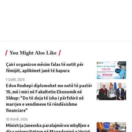
You Might Also Like
Çairi organizon mësim falas të notit për
fëmijët, aplikimet janë të hapura
1 Gusht, 2026
Edon Rexhepi diplomohet me notë të pastër
10, më i miri në Fakultetin Ekonomik në
Shkup: “Do të doja të isha i përfshirë në
marrjen e vendimeve të rëndësishme
financiare”
30 Korrik, 2026
Ministrja Janevska paralajmëron mbylljen e
disa universiteteve në Maqedoninë e Veriut