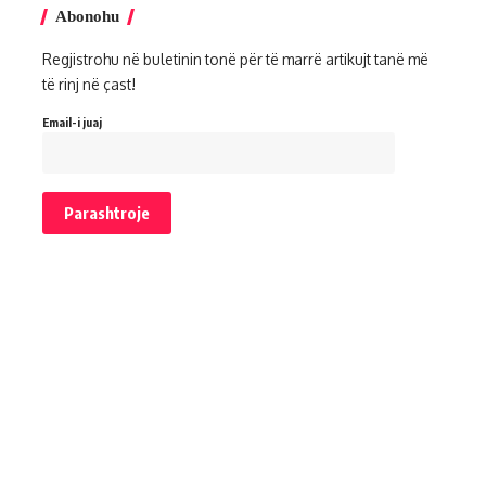
Abonohu
Regjistrohu në buletinin tonë për të marrë artikujt tanë më
të rinj në çast!
Email-i juaj