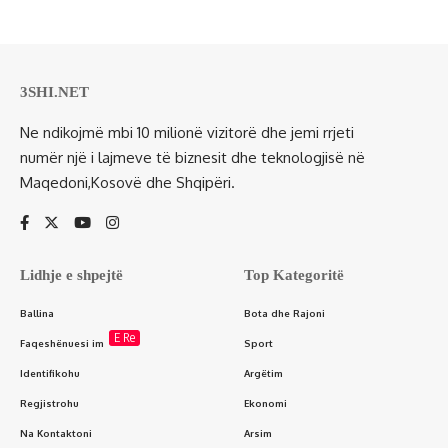
3SHI.NET
Ne ndikojmë mbi 10 milionë vizitorë dhe jemi rrjeti
numër një i lajmeve të biznesit dhe teknologjisë në
Maqedoni,Kosovë dhe Shqipëri.
Lidhje e shpejtë
Top Kategoritë
Ballina
Bota dhe Rajoni
E Re
Faqeshënuesi im
Sport
Identifikohu
Argëtim
Regjistrohu
Ekonomi
Na Kontaktoni
Arsim