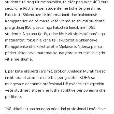
studentë të rregullt me shkollim, të cilët paguajnë 400 euro
secili, dhe 960 janë për studentë me kohë të pjesshme.
Fakulteti i Shkencave të Informacionit dhe Inxhinierisë
Kompjuterike do të marrë këtë vit më së shumti studentë,
pra gjithsej 1150, pasuar nga Fakulteti Juridik me 1.055
studentë. Nga ana tjetër, edhe këtë vit siç është parë nga
maturantët, fokusin e kanë te Fakultetet e Shkencave
Kompjuterike dhe Fakultetet e Mjekësisë. Ndërsa për sa i
përket shkencave matematiko-natyrore interesimi bie çdo
vit e më shumë.
E për këtë eksperti i arsimit, prof.dr. Xheladin Murati fajësoi
institucionet arsimore dhe tha për gazetën KOHA se
mungesa e orientimit profesional i lë nxënësit të zgjedhin
vetë studimet, shpesh në fusha atraktive për punësim dhe
përfitime.
“Në shkollat tona mungon orientimi profesional i nxënësve