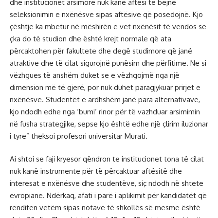
dhe institucionet arsimore nuk kanë aftësi të bëjnë
seleksionimin e nxënësve sipas aftësive që posedojnë. Kjo
çështje ka mbetur në mëshirën e vet nxënësit të vendos se
çka do të studion dhe është krejt normale që ata
përcaktohen për fakultete dhe degë studimore që janë
atraktive dhe të cilat sigurojnë punësim dhe përfitime. Ne si
vëzhgues të anshëm duket se e vëzhgojmë nga një
dimension më të gjerë, por nuk duhet paragjykuar prirjet e
nxënësve. Studentët e ardhshëm janë para alternativave,
kjo ndodh edhe nga ‘bumi’ rinor për të vazhduar arsimimin
në fusha strategjike, sepse kjo është edhe një çlirim iluzionar
i tyre” theksoi profesori universitar Murati.
Ai shtoi se faji kryesor qëndron te institucionet tona të cilat
nuk kanë instrumente për të përcaktuar aftësitë dhe
interesat e nxënësve dhe studentëve, siç ndodh në shtete
evropiane. Ndërkaq, afati i parë i aplikimit për kandidatët që
renditen vetëm sipas notave të shkollës së mesme është