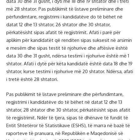
data 30 dhe 31 gusht, i dyti më 18 dhe 19 shtator dhe i treti
më 28 shtator. Pas publikimit të listave preliminare dhe
përfundimtare, regjistrimi i kandidatëve do të bëhet në
datat 12 dhe 13 shtator, 26 shtator dhe 30 shtator,
përkatësisht sipas afatit të regjistrimit. Afati i parë për
aplikim për kandidatët që renditen sipas suksesit në arsimin
e mesëm dhe sipas testit të njohurive dhe aftësive është
data 30 dhe 31 gusht, ndërsa testimi i njohurive është më 1
shtator. Afati i dytë për këta kandidatë është data 18 dhe 19
shtator, kurse testimi i njohurive më 20 shtator. Ndërsa, afati
i tretë është 28 shtatori.
Pas publikimit të listave preliminare dhe përfundimtare,
regjistrimi i kandidatëve do të bëhet në datat 12 dhe 13
shtator, 28 shtator dhe 30 shtator, përkatësisht sipas afatit
të regjistrimit. Ndër të tjera, sipas të dhënave të fundit të
Entit Shtetëror të Statistikave (ESHS), të marra në bazë të
raporteve të pranuara, në Republikën e Maqedonisë së