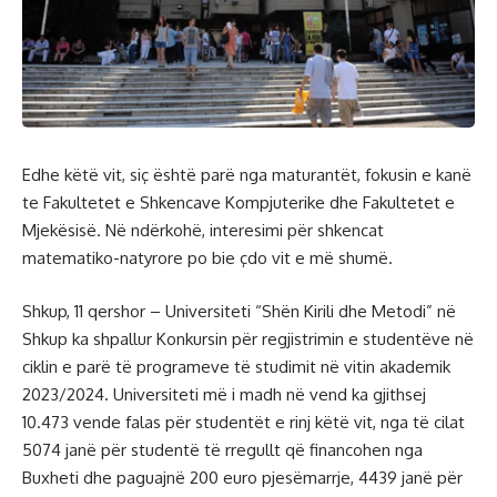
Edhe këtë vit, siç është parë nga maturantët, fokusin e kanë
te Fakultetet e Shkencave Kompjuterike dhe Fakultetet e
Mjekësisë. Në ndërkohë, interesimi për shkencat
matematiko-natyrore po bie çdo vit e më shumë.
Shkup, 11 qershor – Universiteti “Shën Kirili dhe Metodi” në
Shkup ka shpallur Konkursin për regjistrimin e studentëve në
ciklin e parë të programeve të studimit në vitin akademik
2023/2024. Universiteti më i madh në vend ka gjithsej
10.473 vende falas për studentët e rinj këtë vit, nga të cilat
5074 janë për studentë të rregullt që financohen nga
Buxheti dhe paguajnë 200 euro pjesëmarrje, 4439 janë për