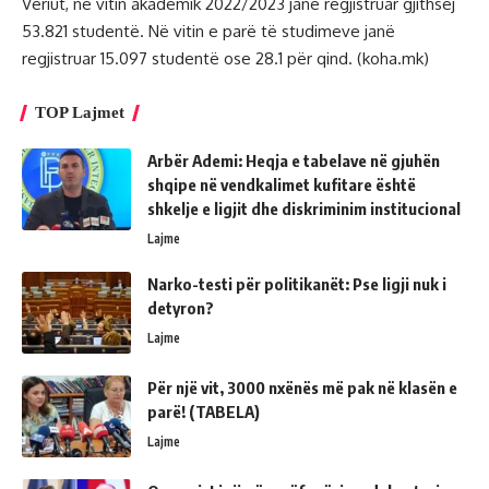
Veriut, në vitin akademik 2022/2023 janë regjistruar gjithsej
53.821 studentë. Në vitin e parë të studimeve janë
regjistruar 15.097 studentë ose 28.1 për qind. (koha.mk)
TOP Lajmet
Arbër Ademi: Heqja e tabelave në gjuhën
shqipe në vendkalimet kufitare është
shkelje e ligjit dhe diskriminim institucional
Lajme
Narko-testi për politikanët: Pse ligji nuk i
detyron?
Lajme
Për një vit, 3000 nxënës më pak në klasën e
parë! (TABELA)
Lajme