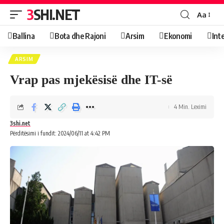
3SHI.NET
Aa
Ballina
Bota dhe Rajoni
Arsim
Ekonomi
Int
ARSIM
Vrap pas mjekësisë dhe IT-së
4 Min. Leximi
3shi.net
Përditësimi i fundit: 2024/06/11 at 4:42 PM