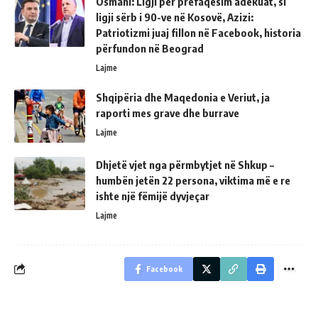
Osmani: Ligji për prëfaqësim adekuat, si
ligji sërb i 90-ve në Kosovë, Azizi:
Patriotizmi juaj fillon në Facebook, historia
përfundon në Beograd
Lajme
Shqipëria dhe Maqedonia e Veriut, ja
raporti mes grave dhe burrave
Lajme
Dhjetë vjet nga përmbytjet në Shkup –
humbën jetën 22 persona, viktima më e re
ishte një fëmijë dyvjeçar
Lajme
Facebook