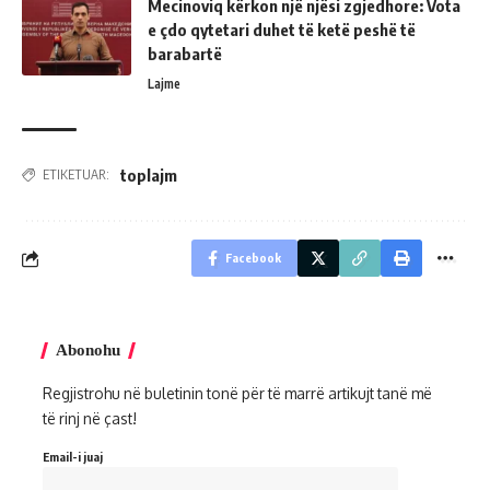
Mecinoviq kërkon një njësi zgjedhore: Vota
e çdo qytetari duhet të ketë peshë të
barabartë
Lajme
toplajm
ETIKETUAR:
Facebook
Abonohu
Regjistrohu në buletinin tonë për të marrë artikujt tanë më
të rinj në çast!
Email-i juaj