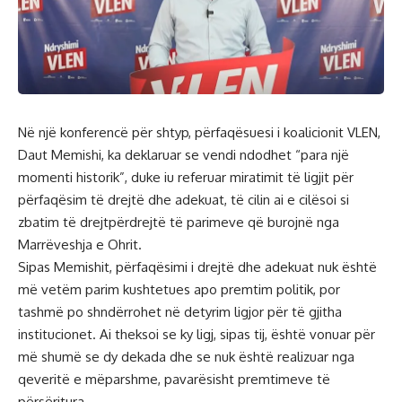
Në një konferencë për shtyp, përfaqësuesi i koalicionit VLEN,
Daut Memishi, ka deklaruar se vendi ndodhet “para një
momenti historik”, duke iu referuar miratimit të ligjit për
përfaqësim të drejtë dhe adekuat, të cilin ai e cilësoi si
zbatim të drejtpërdrejtë të parimeve që burojnë nga
Marrëveshja e Ohrit
.
Sipas Memishit, përfaqësimi i drejtë dhe adekuat nuk është
më vetëm parim kushtetues apo premtim politik, por
tashmë po shndërrohet në detyrim ligjor për të gjitha
institucionet. Ai theksoi se ky ligj, sipas tij, është vonuar për
më shumë se dy dekada dhe se nuk është realizuar nga
qeveritë e mëparshme, pavarësisht premtimeve të
përsëritura.