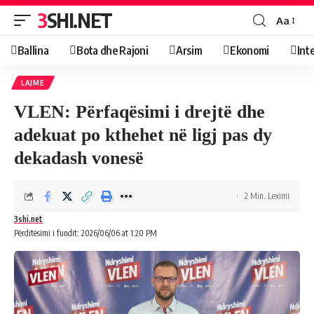
3SHI.NET
Aa
Ballina
Bota dhe Rajoni
Arsim
Ekonomi
Int
LAJME
VLEN: Përfaqësimi i drejtë dhe
adekuat po kthehet në ligj pas dy
dekadash vonesë
2 Min. Leximi
3shi.net
Përditësimi i fundit: 2026/06/06 at 1:20 PM