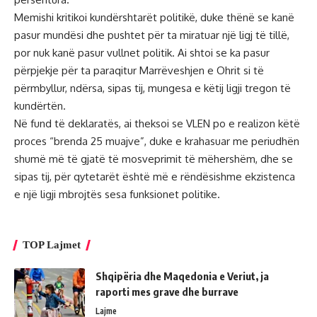
Memishi kritikoi kundërshtarët politikë, duke thënë se kanë
pasur mundësi dhe pushtet për ta miratuar një ligj të tillë,
por nuk kanë pasur vullnet politik. Ai shtoi se ka pasur
përpjekje për ta paraqitur Marrëveshjen e Ohrit si të
përmbyllur, ndërsa, sipas tij, mungesa e këtij ligji tregon të
kundërtën.
Në fund të deklaratës, ai theksoi se VLEN po e realizon këtë
proces “brenda 25 muajve”, duke e krahasuar me periudhën
shumë më të gjatë të mosveprimit të mëhershëm, dhe se
sipas tij, për qytetarët është më e rëndësishme ekzistenca
e një ligji mbrojtës sesa funksionet politike.
TOP Lajmet
Shqipëria dhe Maqedonia e Veriut, ja
raporti mes grave dhe burrave
Lajme