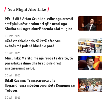
You Might Also Like
Për 17 ditë Artan Grubi del edhe nga arresti
shtëpiak, nëse prokurori që e nxori nga
Shutka nuk ngre akuzë brenda afatit ligjor
6 Gusht, 2026
Këtë vit shkolor do të ketë afro 5000
nxënës më pak në klasën e parë
6 Gusht, 2026
Mucunski: Meritojmë një rrugë të drejtë, të
parashikueshme dhe kredibile drejt
anëtarësimit në BE
6 Gusht, 2026
Bilall Kasami: Transparenca dhe
llogaridhënia mbeten prioritet i Komunës së
Tetovës
6 Gusht, 2026