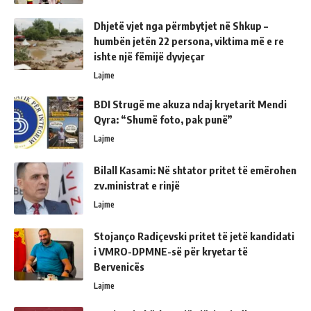
Dhjetë vjet nga përmbytjet në Shkup –
humbën jetën 22 persona, viktima më e re
ishte një fëmijë dyvjeçar
Lajme
BDI Strugë me akuza ndaj kryetarit Mendi
Qyra: “Shumë foto, pak punë”
Lajme
Bilall Kasami: Në shtator pritet të emërohen
zv.ministrat e rinjë
Lajme
Stojanço Radiçevski pritet të jetë kandidati
i VMRO-DPMNE-së për kryetar të
Bervenicës
Lajme