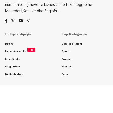
numër një i lajmeve të biznesit dhe teknologjisë në
Maqedoni,Kosovë dhe Shqipëri.
Lidhje e shpejtë
Top Kategoritë
Ballina
Bota dhe Rajoni
E Re
Faqeshënuesi im
Sport
Identifikohu
Argëtim
Regjistrohu
Ekonomi
Na Kontaktoni
Arsim