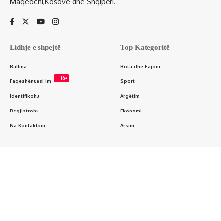
Maqedoni,Kosovë dhe Shqipëri.
Lidhje e shpejtë
Top Kategoritë
Ballina
Bota dhe Rajoni
E Re
Faqeshënuesi im
Sport
Identifikohu
Argëtim
Regjistrohu
Ekonomi
Na Kontaktoni
Arsim