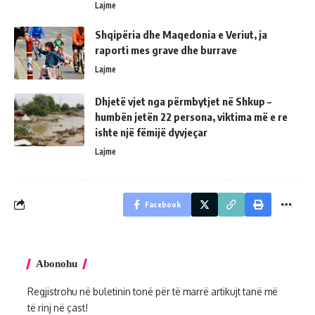
Lajme
Shqipëria dhe Maqedonia e Veriut, ja
raporti mes grave dhe burrave
Lajme
Dhjetë vjet nga përmbytjet në Shkup –
humbën jetën 22 persona, viktima më e re
ishte një fëmijë dyvjeçar
Lajme
Facebook
Abonohu
Regjistrohu në buletinin tonë për të marrë artikujt tanë më
të rinj në çast!