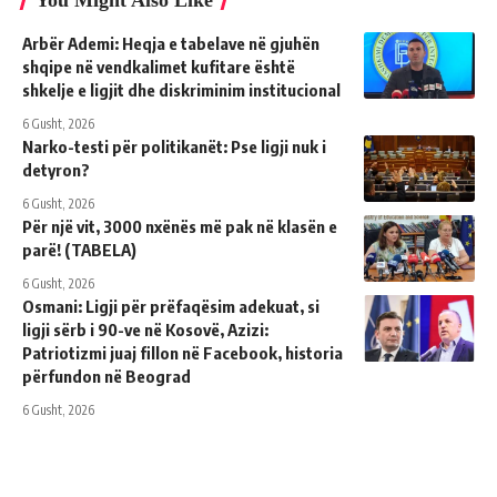
Arbër Ademi: Heqja e tabelave në gjuhën
shqipe në vendkalimet kufitare është
shkelje e ligjit dhe diskriminim institucional
6 Gusht, 2026
Narko-testi për politikanët: Pse ligji nuk i
detyron?
6 Gusht, 2026
Për një vit, 3000 nxënës më pak në klasën e
parë! (TABELA)
6 Gusht, 2026
Osmani: Ligji për prëfaqësim adekuat, si
ligji sërb i 90-ve në Kosovë, Azizi:
Patriotizmi juaj fillon në Facebook, historia
përfundon në Beograd
6 Gusht, 2026