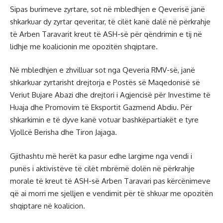
Sipas burimeve zyrtare, sot në mbledhjen e Qeverisë janë
shkarkuar dy zyrtar qeveritar, të cilët kanë dalë në përkrahje
të Arben Taravarit kreut të ASH-së për qëndrimin e tij në
lidhje me koalicionin me opozitën shqiptare.
Në mbledhjen e zhvilluar sot nga Qeveria RMV-së, janë
shkarkuar zyrtarisht drejtorja e Postës së Maqedonisë së
Veriut Bujare Abazi dhe drejtori i Agjencisë për Investime të
Huaja dhe Promovim të Eksportit Gazmend Abdiu. Për
shkarkimin e të dyve kanë votuar bashkëpartiakët e tyre
Vjollcë Berisha dhe Tiron Jajaga.
Gjithashtu më herët ka pasur edhe largime nga vendi i
punës i aktivistëve të cilët mbrëmë dolën në përkrahje
morale të kreut të ASH-së Arben Taravari pas kërcënimeve
që ai morri me sjelljen e vendimit për të shkuar me opozitën
shqiptare në koalicion.