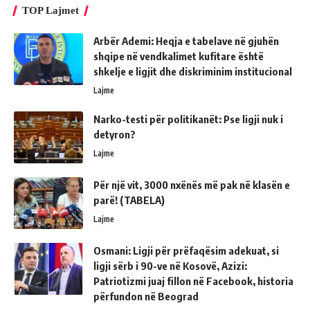
TOP Lajmet
Arbër Ademi: Heqja e tabelave në gjuhën
shqipe në vendkalimet kufitare është
shkelje e ligjit dhe diskriminim institucional
Lajme
Narko-testi për politikanët: Pse ligji nuk i
detyron?
Lajme
Për një vit, 3000 nxënës më pak në klasën e
parë! (TABELA)
Lajme
Osmani: Ligji për prëfaqësim adekuat, si
ligji sërb i 90-ve në Kosovë, Azizi:
Patriotizmi juaj fillon në Facebook, historia
përfundon në Beograd