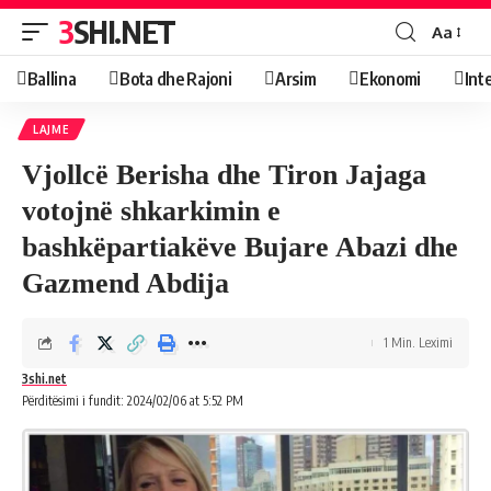
3SHI.NET
Aa
Ballina
Bota dhe Rajoni
Arsim
Ekonomi
Int
LAJME
Vjollcë Berisha dhe Tiron Jajaga
votojnë shkarkimin e
bashkëpartiakëve Bujare Abazi dhe
Gazmend Abdija
1 Min. Leximi
3shi.net
Përditësimi i fundit: 2024/02/06 at 5:52 PM