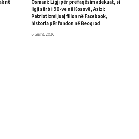
ak në
Osmani: Ligji për prëfaqësim adekuat, si
ligji sërb i 90-ve në Kosovë, Azizi:
Patriotizmi juaj fillon në Facebook,
historia përfundon në Beograd
6 Gusht, 2026