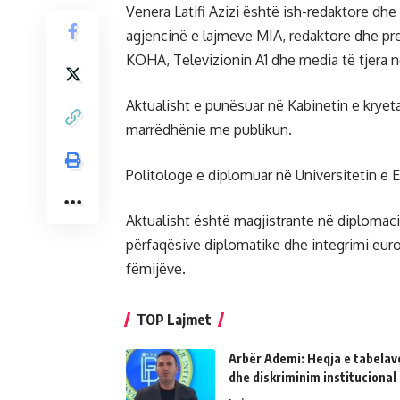
Venera Latifi Azizi është ish-redaktore dhe
agjencinë e lajmeve MIA, redaktore dhe pr
KOHA, Televizionin A1 dhe media të tjera n
Aktualisht e punësuar në Kabinetin e kryeta
marrëdhënie me publikun.
Politologe e diplomuar në Universitetin e 
Aktualisht është magjistrante në diplomac
përfaqësive diplomatike dhe integrimi euro
fëmijëve.
TOP Lajmet
Arbër Ademi: Heqja e tabelave
dhe diskriminim institucional