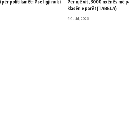
për politikanët: Pse ligji nuk i
Për një vit, 3000 nxënës më p
klasën e parë! (TABELA)
6 Gusht, 2026