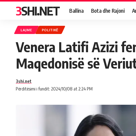
3SHI.NET
Ballina
Bota dhe Rajoni
A
LAJME
POLITIKË
Venera Latifi Azizi f
Maqedonisë së Veriu
3shi.net
Përditësimi i fundit: 2024/10/08 at 2:24 PM