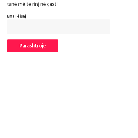
tanë më të rinj në çast!
Email-i juaj