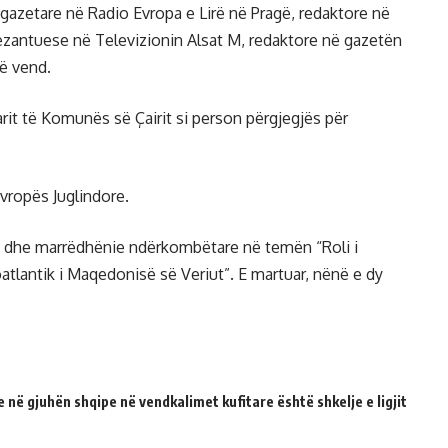
 gazetare në Radio Evropa e Lirë në Pragë, redaktore në
ezantuese në Televizionin Alsat M, redaktore në gazetën
ë vend.
rit të Komunës së Çairit si person përgjegjës për
Evropës Juglindore.
i dhe marrëdhënie ndërkombëtare në temën “Roli i
atlantik i Maqedonisë së Veriut”. E martuar, nënë e dy
 në gjuhën shqipe në vendkalimet kufitare është shkelje e ligjit