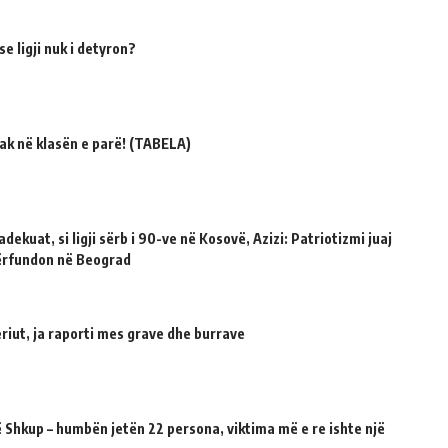
e ligji nuk i detyron?
ak në klasën e parë! (TABELA)
dekuat, si ligji sërb i 90-ve në Kosovë, Azizi: Patriotizmi juaj
përfundon në Beograd
riut, ja raporti mes grave dhe burrave
 Shkup – humbën jetën 22 persona, viktima më e re ishte një