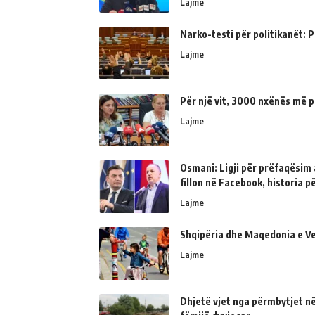
Lajme
Narko-testi për politikanët: Ps
Lajme
Për një vit, 3000 nxënës më p
Lajme
Osmani: Ligji për prëfaqësim a
fillon në Facebook, historia 
Lajme
Shqipëria dhe Maqedonia e Ve
Lajme
Dhjetë vjet nga përmbytjet në