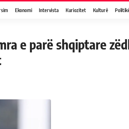
rsim
Ekonomi
Intervista
Kuriozitet
Kulturë
Politik
emra e parë shqiptare zë
t