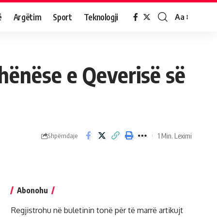
ë
Argëtim
Sport
Teknologji
Aa
dhënëse e Qeverisë së
1 Min. Leximi
Shpërndaje
Abonohu
Regjistrohu në buletinin tonë për të marrë artikujt