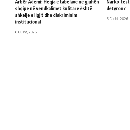
Arbër Ademi: Heqja e tabelave në gjuhën
Narko-testi 
shqipe në vendkalimet kufitare është
detyron?
shkelje e ligjit dhe diskriminim
6 Gusht, 2026
institucional
6 Gusht, 2026