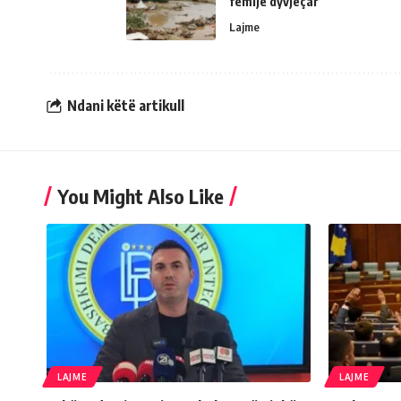
fëmijë dyvjeçar
Lajme
Ndani këtë artikull
You Might Also Like
LAJME
LAJME