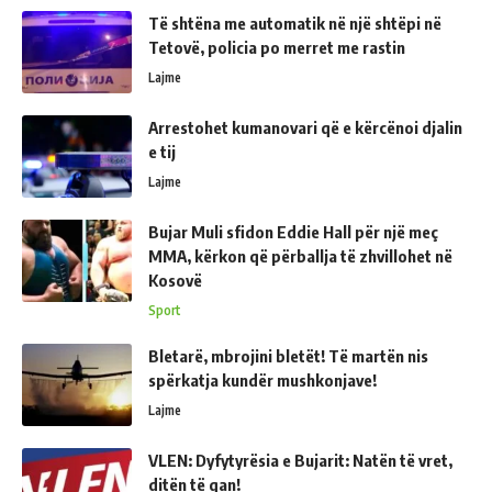
Të shtëna me automatik në një shtëpi në
Tetovë, policia po merret me rastin
Lajme
Arrestohet kumanovari që e kërcënoi djalin
e tij
Lajme
Bujar Muli sfidon Eddie Hall për një meç
MMA, kërkon që përballja të zhvillohet në
Kosovë
Sport
Bletarë, mbrojini bletët! Të martën nis
spërkatja kundër mushkonjave!
Lajme
VLEN: Dyfytyrësia e Bujarit: Natën të vret,
ditën të qan!