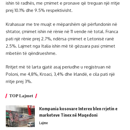
ishin të radhës, me çmimet e pronave që treguan një rritje
prej 10.1% dhe 9.5% respektivisht.
Krahasuar me tre muajt e mëparshëm që përfundonin në
shtator, çmimet ishin në rënie në 11 vende në total. Franca
pati një rënie prej 2.7%, ndërsa çmimet e Letonisë ranë
2.5%. Lajmet nga Italia ishin më të gëzuara pasi çmimet
mbetën të qëndrueshme.
Rritjet më të larta gjatë asaj periudhe u regjistruan në
Poloni, me 4,8%, Kroaci, 3,4% dhe Irlandë, e cila pati një
rritje prej 3%.
TOP Lajmet
Kompania kosovare Interex blen rrjetin e
marketeve Tinex në Maqedoni
Lajme