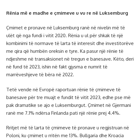
Rënia më e madhe e çmimeve u vu re në Luksemburg
Çmimet e pronave në Luksemburg ranë në nivelin më të
ulët që nga fundi i vitit 2020. Rënia u ul për shkak të një
kombinimi të normave të larta të interesit dhe investitorëve
me qira që humbën oreksin e tyre. Ka pasur një rënie të
ndjeshme në transaksionet në tregun e banesave. Këto, deri
në fund të 2023, ishin në fakt gjysma e numrit të
marrëveshjeve të bëra në 2022.
Tetë vende në Evropë raportuan rënie të çmimeve të
banesave për tre muajt e fundit të vitit 2023, edhe pse më
pak dramatike se ajo e Luksemburgut. Çmimet në Gjermani
ranë me 7.1% ndërsa Finlanda pati një rënie prej 4.4%.
Rritjet më të larta të çmimeve të pronave u regjistruan në
Poloni, ku çmimet u rritën me 13%. Bullgaria dhe Kroacia