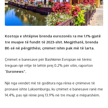
Kostoja e shtëpive brenda eurozonës ra me 1.1% gjatë
tre muajve të fundit të 2023-shit. Megjithatë, brenda
BE-së në përgjithësi, çmimet ishin pak më të larta.
Çmimet e banesave për Bashkimin Evropian në tërësi
treguan një rritje të lehtë prej 0.2% për vitin, raporton
“
Euronews”.
Një nga vendet më të goditura nga rënia e çmimeve të
pronave ishte Luksemburgu, ku çmimet e banesave ranë me
14.4%, pas një rënie prej 13.9% në tre muajt e mëparshëm.