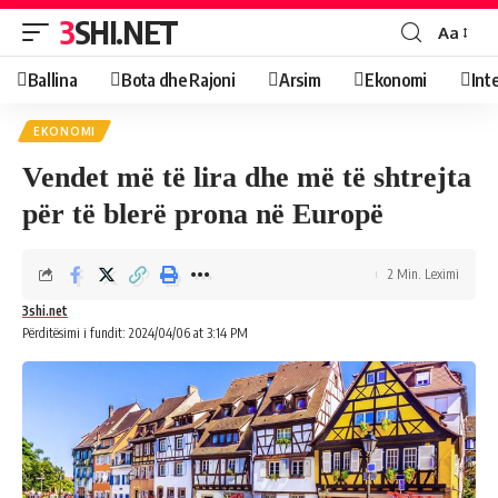
3SHI.NET
Aa
Ballina
Bota dhe Rajoni
Arsim
Ekonomi
Int
EKONOMI
Vendet më të lira dhe më të shtrejta
për të blerë prona në Europë
2 Min. Leximi
3shi.net
Përditësimi i fundit: 2024/04/06 at 3:14 PM