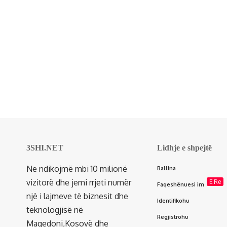
3SHI.NET
Lidhje e shpejtë
Ne ndikojmë mbi 10 milionë
Ballina
vizitorë dhe jemi rrjeti numër
E Re
Faqeshënuesi im
një i lajmeve të biznesit dhe
Identifikohu
teknologjisë në
Regjistrohu
Maqedoni,Kosovë dhe