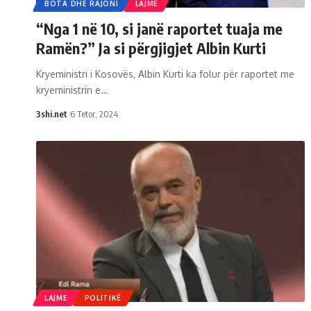
BOTA DHE RAJONI
LAJME
“Nga 1 në 10, si janë raportet tuaja me
Ramën?” Ja si përgjigjet Albin Kurti
Kryeministri i Kosovës, Albin Kurti ka folur për raportet me
kryeministrin e
…
3shi.net
6 Tetor, 2024
LAJME
POLITIKË