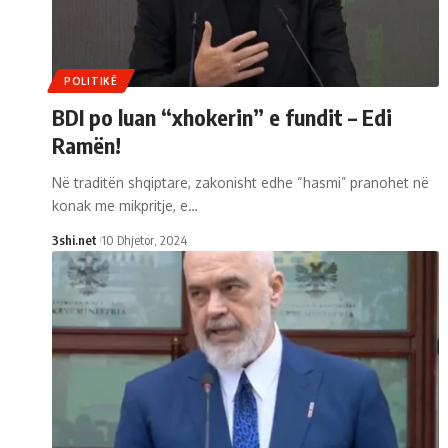
POLITIKË
BDI po luan “xhokerin” e fundit – Edi
Ramën!
Në traditën shqiptare, zakonisht edhe “hasmi” pranohet në
konak me mikpritje, e
…
3shi.net
10 Dhjetor, 2024