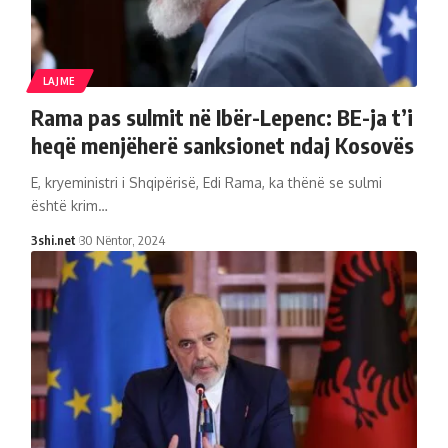
LAJME
Rama pas sulmit në Ibër-Lepenc: BE-ja t’i
heqë menjëherë sanksionet ndaj Kosovës
E, kryeministri i Shqipërisë, Edi Rama, ka thënë se sulmi
është krim
…
3shi.net
30 Nëntor, 2024