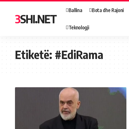
Ballina
Bota dhe Rajoni
3SHI.NET
Teknologji
Etiketë:
#EdiRama