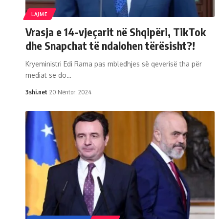
LAJME
Vrasja e 14-vjeçarit në Shqipëri, TikTok
dhe Snapchat të ndalohen tërësisht?!
Kryeministri Edi Rama pas mbledhjes së qeverisë tha për
mediat se do
…
3shi.net
20 Nëntor, 2024