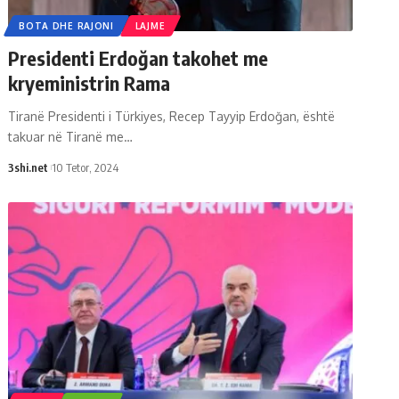
BOTA DHE RAJONI
LAJME
Presidenti Erdoğan takohet me
kryeministrin Rama
Tiranë Presidenti i Türkiyes, Recep Tayyip Erdoğan, është
takuar në Tiranë me
…
3shi.net
10 Tetor, 2024