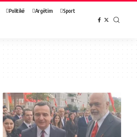
Politikë
Argëtim
Sport