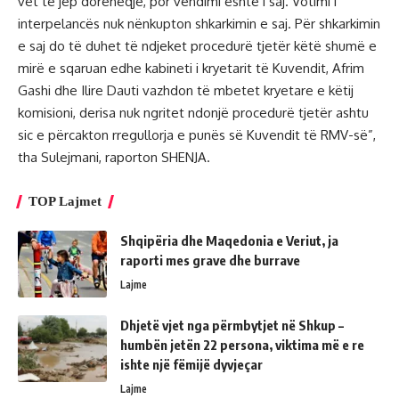
vet të jep dorëheqje, por vendimi është i saj. Votimi i
interpelancës nuk nënkupton shkarkimin e saj. Për shkarkimin
e saj do të duhet të ndjeket procedurë tjetër këtë shumë e
mirë e sqaruan edhe kabineti i kryetarit të Kuvendit, Afrim
Gashi dhe Ilire Dauti vazhdon të mbetet kryetare e këtij
komisioni, derisa nuk ngritet ndonjë procedurë tjetër ashtu
sic e përcakton rregullorja e punës së Kuvendit të RMV-së”,
tha Sulejmani, raporton SHENJA.
TOP Lajmet
Shqipëria dhe Maqedonia e Veriut, ja
raporti mes grave dhe burrave
Lajme
Dhjetë vjet nga përmbytjet në Shkup –
humbën jetën 22 persona, viktima më e re
ishte një fëmijë dyvjeçar
Lajme