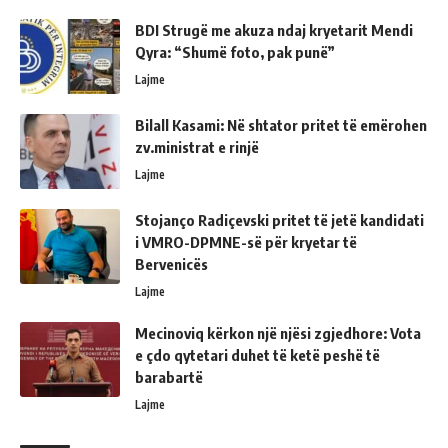
BDI Strugë me akuza ndaj kryetarit Mendi
Qyra: “Shumë foto, pak punë”
Lajme
Bilall Kasami: Në shtator pritet të emërohen
zv.ministrat e rinjë
Lajme
Stojanço Radiçevski pritet të jetë kandidati
i VMRO-DPMNE-së për kryetar të
Bervenicës
Lajme
Mecinoviq kërkon një njësi zgjedhore: Vota
e çdo qytetari duhet të ketë peshë të
barabartë
Lajme