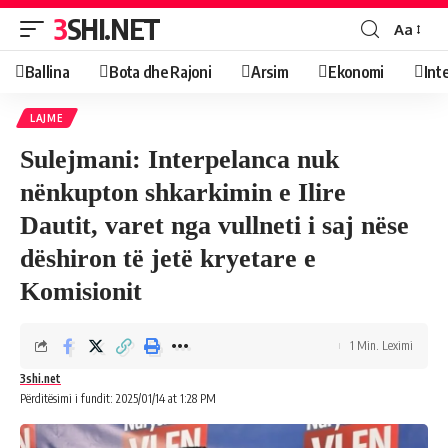
3SHI.NET
Aa
Ballina
Bota dhe Rajoni
Arsim
Ekonomi
Int
LAJME
Sulejmani: Interpelanca nuk
nënkupton shkarkimin e Ilire
Dautit, varet nga vullneti i saj nëse
dëshiron të jetë kryetare e
Komisionit
1 Min. Leximi
3shi.net
Përditësimi i fundit: 2025/01/14 at 1:28 PM