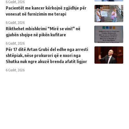
6 Gusht, 2026
Pacientët me kancer kërkojnë zgjidhje për
vonesat në furnizimin me terapi
6 Gusht, 2026
Rikthehet mbishkrimi “Mirë se vini!” në
gjuhën shqipe në pikën kufitare
6 Gusht, 2026
Për 17 ditë Artan Grubi del edhe nga arresti
shtëpiak, nëse prokurori që e nxori nga
Shutka nuk ngre akuzë brenda afatit ligjor
6 Gusht, 2026