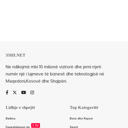
3SHI.NET
Ne ndikojmë mbi 10 milionë vizitorë dhe jemi rrjeti
numër një i lajmeve të biznesit dhe teknologjisë në
Maqedoni,Kosovë dhe Shqipëri.
Lidhje e shpejtë
Top Kategoritë
Ballina
Bota dhe Rajoni
E Re
Faqeshënuesi im
Sport