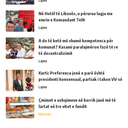
Lajme
Në Hotël të Likovës, u përurua lagja me
emrin e Komandant Telit
Lajme
A do të ketë më shumë kompetenca për
komunat? Kasami paralajmëron fazë të re
të decentralizimit
Lajme
Kurti: Preferenca jonë e parë është
presidenti konsensual, partiak i takon VV-së
Lajme
Çmimet e ushqimeve në korrik janë më të
lartat në tre vitet e fundit
Ekonomi