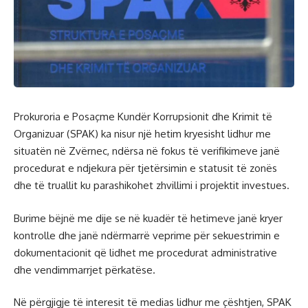
Prokuroria e Posaçme Kundër Korrupsionit dhe Krimit të
Organizuar (SPAK) ka nisur një hetim kryesisht lidhur me
situatën në Zvërnec, ndërsa në fokus të verifikimeve janë
procedurat e ndjekura për tjetërsimin e statusit të zonës
dhe të truallit ku parashikohet zhvillimi i projektit investues.
Burime bëjnë me dije se në kuadër të hetimeve janë kryer
kontrolle dhe janë ndërmarrë veprime për sekuestrimin e
dokumentacionit që lidhet me procedurat administrative
dhe vendimmarrjet përkatëse.
Në përgjigje të interesit të medias lidhur me çështjen, SPAK