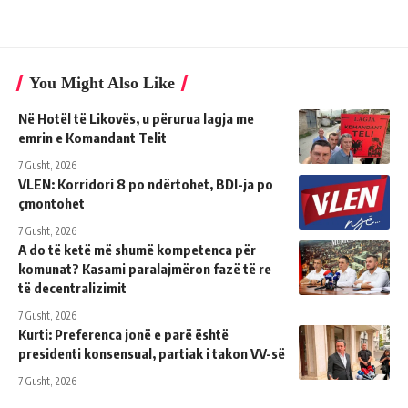
You Might Also Like
Në Hotël të Likovës, u përurua lagja me
emrin e Komandant Telit
7 Gusht, 2026
VLEN: Korridori 8 po ndërtohet, BDI-ja po
çmontohet
7 Gusht, 2026
A do të ketë më shumë kompetenca për
komunat? Kasami paralajmëron fazë të re
të decentralizimit
7 Gusht, 2026
Kurti: Preferenca jonë e parë është
presidenti konsensual, partiak i takon VV-së
7 Gusht, 2026