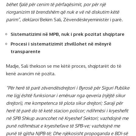
bëhet fjalë për cenim të përfaqësimit, por për një
riorganizim të brendshëm që nuk e vë në diskutim këtë
parim”, deklaroi
Bekim Sali, Zëvendëskryeministër i parë.
Sistematizimi në MPB, nuk i prek pozitat shqiptare
Procesi i sistematizimit zhvillohet në mënyrë
transparente
Madje, Sali thekson se me këtë proces, shqiptarët do të
kenë avancim në pozita.
“Për herë të parë zëvendësdrejtori i Byrosë për Siguri Publike
me ligj është funksionar i emëruar nga qeveria (njëjtë sikur
drejtori), me kompetenca të plota sikur drejtori; Saraji për
herë të parë do të ketë stacion policor; ndihmësi i kryeshefit
në SPB Shkup avancohet në Kryeshef Sektori; vazhdojnë me
punë ndihmësat e kryeshefave të SPB-ve; vazhdojnë me
punë të gjitha NJPB-të; Dhe njëkosisht propoganda e BDI-së