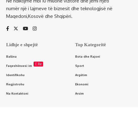
Ne ndikojmë mbi 10 milionë vizitorë dhe jemi rrjeti
numër një i lajmeve të biznesit dhe teknologjisë në
Maqedoni,Kosovë dhe Shqipëri.
Lidhje e shpejtë
Top Kategoritë
Ballina
Bota dhe Rajoni
E Re
Faqeshënuesi im
Sport
Identifikohu
Argëtim
Regjistrohu
Ekonomi
Na Kontaktoni
Arsim