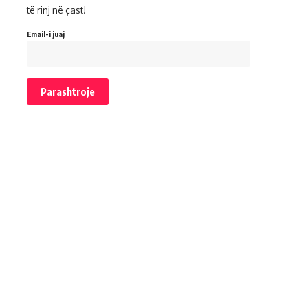
të rinj në çast!
Email-i juaj