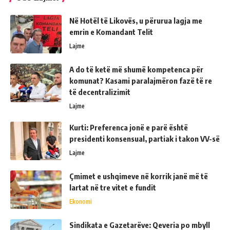
Në Hotël të Likovës, u përurua lagja me
emrin e Komandant Telit
Lajme
A do të ketë më shumë kompetenca për
komunat? Kasami paralajmëron fazë të re
të decentralizimit
Lajme
Kurti: Preferenca jonë e parë është
presidenti konsensual, partiak i takon VV-së
Lajme
Çmimet e ushqimeve në korrik janë më të
lartat në tre vitet e fundit
Ekonomi
Sindikata e Gazetarëve: Qeveria po mbyll