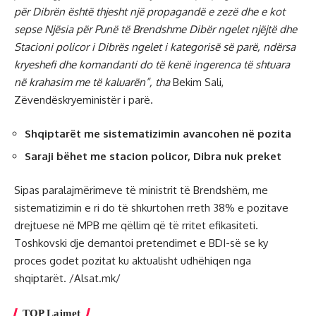
për Dibrën është thjesht një propagandë e zezë dhe e kot
sepse Njësia për Punë të Brendshme Dibër ngelet njëjtë dhe
Stacioni policor i Dibrës ngelet i kategorisë së parë, ndërsa
kryeshefi dhe komandanti do të kenë ingerenca të shtuara
në krahasim me të kaluarën”, tha
Bekim Sali,
Zëvendëskryeministër i parë.
Shqiptarët me sistematizimin avancohen në pozita
Saraji bëhet me stacion policor, Dibra nuk preket
Sipas paralajmërimeve të ministrit të Brendshëm, me
sistematizimin e ri do të shkurtohen rreth 38% e pozitave
drejtuese në MPB me qëllim që të rritet efikasiteti.
Toshkovski dje demantoi pretendimet e BDI-së se ky
proces godet pozitat ku aktualisht udhëhiqen nga
shqiptarët. /Alsat.mk/
TOP Lajmet