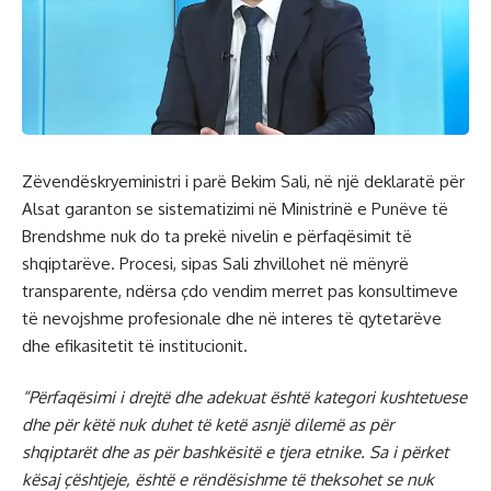
Zëvendëskryeministri i parë Bekim Sali, në një deklaratë për
Alsat garanton se sistematizimi në Ministrinë e Punëve të
Brendshme nuk do ta prekë nivelin e përfaqësimit të
shqiptarëve. Procesi, sipas Sali zhvillohet në mënyrë
transparente, ndërsa çdo vendim merret pas konsultimeve
të nevojshme profesionale dhe në interes të qytetarëve
dhe efikasitetit të institucionit.
“Përfaqësimi i drejtë dhe adekuat është kategori kushtetuese
dhe për këtë nuk duhet të ketë asnjë dilemë as për
shqiptarët dhe as për bashkësitë e tjera etnike. Sa i përket
kësaj çështjeje, është e rëndësishme të theksohet se nuk