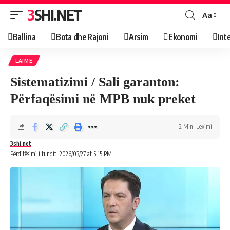
3SHI.NET
Aa
Ballina
Bota dhe Rajoni
Arsim
Ekonomi
Int
LAJME
Sistematizimi / Sali garanton:
Përfaqësimi në MPB nuk preket
2 Min. Leximi
3shi.net
Përditësimi i fundit: 2026/03/27 at 5:15 PM