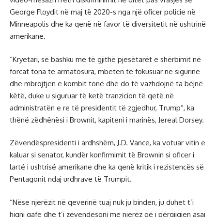
George Floydit në maj të 2020-s nga një oficer policie në
Minneapolis dhe ka qenë në favor të diversitetit në ushtrinë
amerikane.
“Kryetari, së bashku me të gjithë pjesëtarët e shërbimit në
forcat tona të armatosura, mbeten të fokusuar në sigurinë
dhe mbrojtjen e kombit tonë dhe do të vazhdojnë ta bëjnë
këtë, duke u siguruar të ketë tranzicion të qetë në
administratën e re të presidentit të zgjedhur, Trump”, ka
thënë zëdhënësi i Brownit, kapiteni i marinës, Jereal Dorsey.
Zëvendëspresidenti i ardhshëm, J.D. Vance, ka votuar vitin e
kaluar si senator, kundër konfirmimit të Brownin si oficer i
lartë i ushtrisë amerikane dhe ka qenë kritik i rezistencës së
Pentagonit ndaj urdhrave të Trumpit.
“Nëse njerëzit në qeverinë tuaj nuk ju binden, ju duhet t’i
hiqni qafe dhe t’i zëvendësoni me njerëz që i përgjigjen asaj