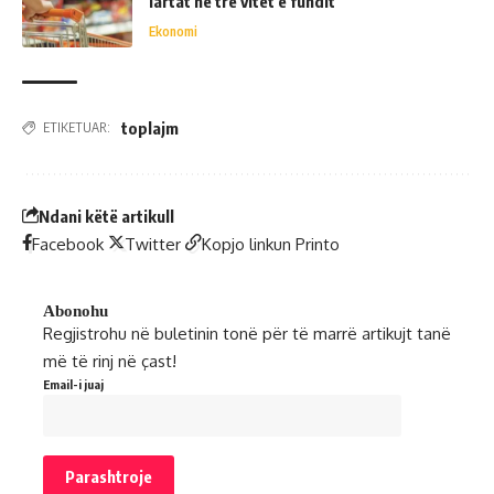
lartat në tre vitet e fundit
Ekonomi
toplajm
ETIKETUAR:
Ndani këtë artikull
Facebook
Twitter
Kopjo linkun
Printo
Abonohu
Regjistrohu në buletinin tonë për të marrë artikujt tanë
më të rinj në çast!
Email-i juaj