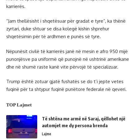
karrierës.
“Jam thellësisht i shqetësuar për gradat e tyre”, ka thënë
zyrtari, duke shtuar se disa kolegë kishin shprehur
shqetësimin për të ardhmen e punës së tyre.
Nëpunësit civilë të karrierës janë në mesin e afro 950 mijë
punonjësve pa uniformë që punojnë në ushtrinë amerikane
dhe në shumë raste kanë vite përvojë të specializuar.
Trump është zotuar gjatë fushatës se do t’i jepte vetes
fuqinë për ta shtypur fuqinë punëtore federale në qeveri.
TOP Lajmet
Të shtëna me armë në Saraj, qëllohet një
automjet me dy persona brenda
Lajme