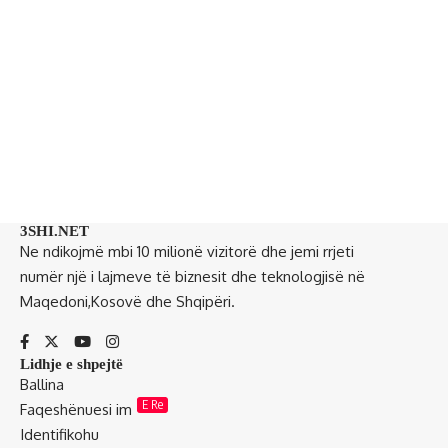
3SHI.NET
Ne ndikojmë mbi 10 milionë vizitorë dhe jemi rrjeti
numër një i lajmeve të biznesit dhe teknologjisë në
Maqedoni,Kosovë dhe Shqipëri.
Lidhje e shpejtë
Ballina
E Re
Faqeshënuesi im
Identifikohu