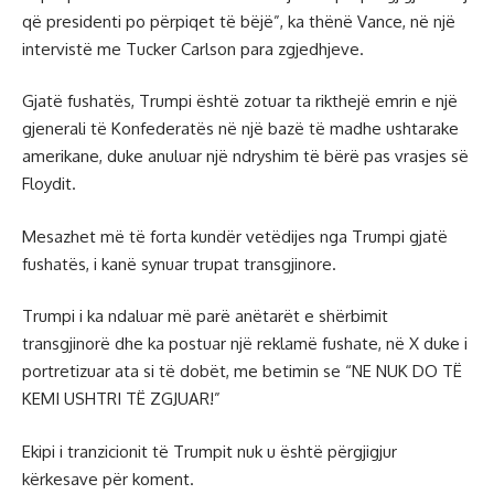
që presidenti po përpiqet të bëjë”, ka thënë Vance, në një
intervistë me Tucker Carlson para zgjedhjeve.
Gjatë fushatës, Trumpi është zotuar ta rikthejë emrin e një
gjenerali të Konfederatës në një bazë të madhe ushtarake
amerikane, duke anuluar një ndryshim të bërë pas vrasjes së
Floydit.
Mesazhet më të forta kundër vetëdijes nga Trumpi gjatë
fushatës, i kanë synuar trupat transgjinore.
Trumpi i ka ndaluar më parë anëtarët e shërbimit
transgjinorë dhe ka postuar një reklamë fushate, në X duke i
portretizuar ata si të dobët, me betimin se “NE NUK DO TË
KEMI USHTRI TË ZGJUAR!”
Ekipi i tranzicionit të Trumpit nuk u është përgjigjur
kërkesave për koment.