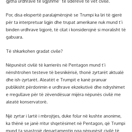
gjitha urdhrave të ligjshme” të liderëve të vet civilë.
Por, disa ekspertë paralajmërojnë se Trumpi ka liri të gjerë
për ta interpretuar ligjin dhe trupat amerikane nuk mund t’i
binden urdhrave ligjorë, të cilat i konsiderojnë si moralisht të
gabuara.
Të shkarkohen gradat civile?
Nëpunësit civilë të karrierës në Pentagon mund t’i
nënshtrohen testeve të besnikërisë, thonë zyrtarët aktualë
dhe ish-zyrtarët. Aleatët e Trumpit e kanë pranuar
publikisht përdorimin e urdhrave ekzekutivë dhe ndryshimet
e rregullave për të zëvendësuar mijëra nëpunës civilë me
aleatë konservatorë.
Një zyrtar i lartë i mbrojtjes, duke folur në kushte anonime,
ka thënë se janë rritur shqetësimet në Pentagon, që Trumpi
mund ta spastrojë departamentin nga nëpunësit civilë të