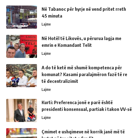
Në Tabanoc për hyrje në vend pritet rreth
45 minuta
Lajme
Në Hotël të Likovës, u përurua lagja me
emrin e Komandant Telit
Lajme
A do të ketë më shumë kompetenca për
komunat? Kasami paralajmëron fazë të re
të decentralizimit
Lajme
Kurti: Preferenca jonë e parë është
presidenti konsensual, partiak i takon VV-së
Lajme
Çmimet e ushqimeve në korrik janë më të