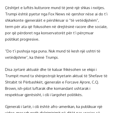
Çështjet e luftës kulturore mund të jenë një shkas i nxitjes.
Trumpi është pyetur nga Fox News në qershor nëse ai do t’i
shkarkonte gjeneralët e përshkruar si “të vetëdijshëm”,
term për ata që fokusohen në drejtësinë racore dhe sociale,
por që përdoret nga konservatorët për t’i përçmuar
politikat progresive.
“Do t’i pushoja nga puna. Nuk mund të kesh një ushtri të
vetëdijshme”, ka thënë Trumpi.
Disa zyrtarë aktualë dhe të kaluar frikësohen se ekipi i
Trumpit mund ta shënjestrojë kryetarin aktual të Shefave të
Shtabit të Përbashkët, gjeneralin e Forcave Ajrore, C.Q.
Brown, ish-pilot luftarak dhe komandant ushtarak i
respektuar gjerësisht, i cili i largohet politikës.
Gjenerali i lartë, i cili është afro-amerikan, ka publikuar ​​një
video-mesazh rreth diskriminimit në ditët pas vrasjes së