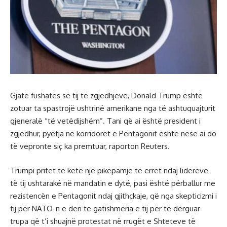
Gjatë fushatës së tij të zgjedhjeve, Donald Trump është
zotuar ta spastrojë ushtrinë amerikane nga të ashtuquajturit
gjeneralë “të vetëdijshëm”. Tani që ai është president i
zgjedhur, pyetja në korridoret e Pentagonit është nëse ai do
të vepronte siç ka premtuar, raporton Reuters.
Trumpi pritet të ketë një pikëpamje të errët ndaj liderëve
të tij ushtarakë në mandatin e dytë, pasi është përballur me
rezistencën e Pentagonit ndaj gjithçkaje, që nga skepticizmi i
tij për NATO-n e deri te gatishmëria e tij për të dërguar
trupa që t’i shuajnë protestat në rrugët e Shteteve të