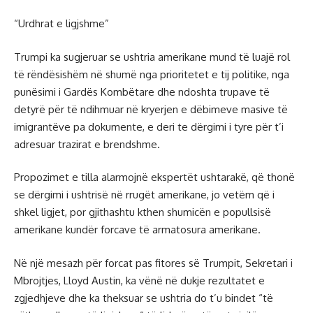
“Urdhrat e ligjshme”
Trumpi ka sugjeruar se ushtria amerikane mund të luajë rol
të rëndësishëm në shumë nga prioritetet e tij politike, nga
punësimi i Gardës Kombëtare dhe ndoshta trupave të
detyrë për të ndihmuar në kryerjen e dëbimeve masive të
imigrantëve pa dokumente, e deri te dërgimi i tyre për t’i
adresuar trazirat e brendshme.
Propozimet e tilla alarmojnë ekspertët ushtarakë, që thonë
se dërgimi i ushtrisë në rrugët amerikane, jo vetëm që i
shkel ligjet, por gjithashtu kthen shumicën e popullsisë
amerikane kundër forcave të armatosura amerikane.
Në një mesazh për forcat pas fitores së Trumpit, Sekretari i
Mbrojtjes, Lloyd Austin, ka vënë në dukje rezultatet e
zgjedhjeve dhe ka theksuar se ushtria do t’u bindet “të