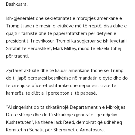
Bashkuara.
Ish-gjeneralët dhe sekretariatet e mbrojtjes amerikane e
Trumpit janë në mesin e kritikëve më të rreptë, disa duke e
quajtur fashistë dhe të papërshtatshëm për detyrën e
presidentit. I nevrikosur, Trumpi ka sugjeruar se ish-kryetari i
Shtabit të Përbashkët, Mark Milley, mund të ekzekutohej
për tradhti.
Zyrtarët aktualë dhe të kaluar amerikanë thonë se Trumpi
do t’i japë përparësi besnikërisë në mandatin e dytë dhe do
të çrrënjosë oficerët ushtarakë dhe nëpunësit civilë të
karrierës, të cilët ai i percepton si të pabesë.
“Ai sinqerisht do ta shkatërrojë Departamentin e Mbrojtjes.
Do të shkojë dhe do t’i shkarkojë gjeneralët që ndjekin
Kushtetutën”, ka thënë Jack Reed, demokrat që udhëheq
Komitetin i Senatit për Shërbimet e Armatosura.