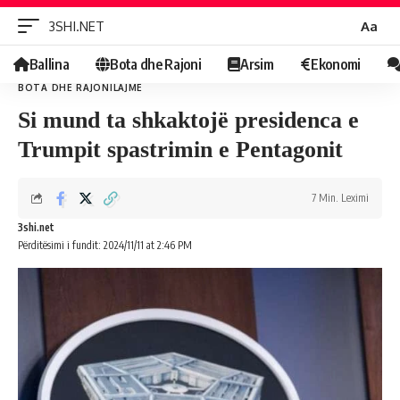
Ndrys
3SHI.NET
Aa
Fontin
Ballina
Bota dhe Rajoni
Arsim
Ekonomi
BOTA DHE RAJONI
LAJME
Si mund ta shkaktojë presidenca e
Trumpit spastrimin e Pentagonit
7 Min. Leximi
3shi.net
Përditësimi i fundit: 2024/11/11 at 2:46 PM