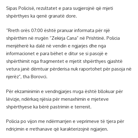
Sipas Policisë, rezultatet e para sugjerojnë që mjeti
shpërthyes ka qenë granatë dore.
“Rreth orës 07:00 është pranuar informata për një
shpërthim në rrugën “Zekirja Cana” në Prishtinë. Policia
menjëherë ka dalë në vendin e ngjarjes dhe nga
informacionet e para bëhet e ditur se si pasojë e
shpërthimit nga fragmentet e mjetit shpërthyes gjashtë
vetura janë dëmtuar përderisa nuk raportohet për pasoja në
njerëz”, tha Borovci.
Për ekzaminimin e vendngjarjes rruga është bllokuar për
lëvizje, ndërkaq njësia për menaxhimin e mjeteve
shpërthyese ka bërë pastrimin e terrenit.
Policia po vijon me ndërmarrjen e veprimeve të tjera për
ndriçimin e rrethanave që karakterizojnë ngjarjen.