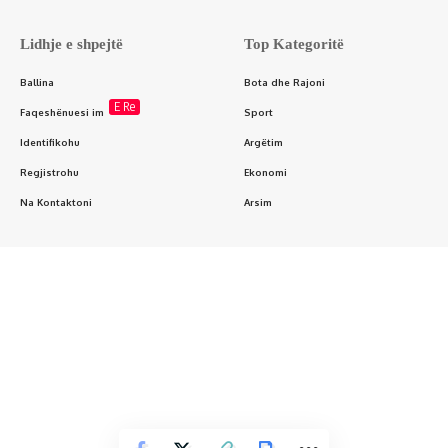
Lidhje e shpejtë
Top Kategoritë
Ballina
Bota dhe Rajoni
E Re
Faqeshënuesi im
Sport
Identifikohu
Argëtim
Regjistrohu
Ekonomi
Na Kontaktoni
Arsim