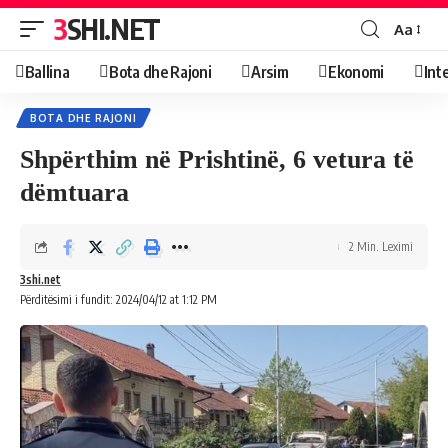
3SHI.NET
Aa
Ballina
Bota dhe Rajoni
Arsim
Ekonomi
Int
BOTA DHE RAJONI
Shpërthim në Prishtinë, 6 vetura të
dëmtuara
2 Min. Leximi
3shi.net
Përditësimi i fundit: 2024/04/12 at 1:12 PM