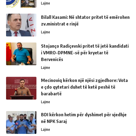
Lajme
Bilall Kasami: Në shtator pritet të emërohen
zv.ministrat e rinjë
Lajme
Stojanço Radiçevski pritet të jetë kandidati
i VMRO-DPMNE-së për kryetar të
Bervenicës
Lajme
Mecinoviq kërkon një njësi zgjedhore: Vota
e çdo qytetari duhet të ketë peshë të
barabartë
Lajme
BDI kërkon hetim për dyshimet për vjedhje
në NPK Saraj
Lajme