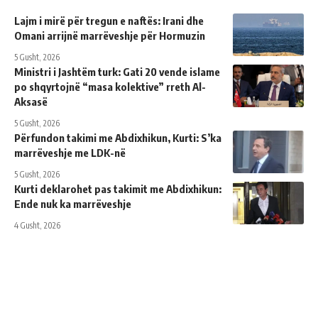
Lajm i mirë për tregun e naftës: Irani dhe
Omani arrijnë marrëveshje për Hormuzin
5 Gusht, 2026
Ministri i Jashtëm turk: ​​Gati 20 vende islame
po shqyrtojnë “masa kolektive” rreth Al-
Aksasë
5 Gusht, 2026
Përfundon takimi me Abdixhikun, Kurti: S’ka
marrëveshje me LDK-në
5 Gusht, 2026
Kurti deklarohet pas takimit me Abdixhikun:
Ende nuk ka marrëveshje
4 Gusht, 2026