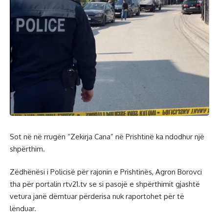
Sot në në rrugën “Zekirja Cana” në Prishtinë ka ndodhur një
shpërthim.
Zëdhënësi i Policisë për rajonin e Prishtinës, Agron Borovci
tha për portalin rtv21.tv se si pasojë e shpërthimit gjashtë
vetura janë dëmtuar përderisa nuk raportohet për të
lënduar.