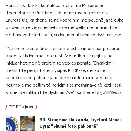
Portali rtv21.tv ka kontaktuar edhe me Prokurorinë
Themelore në Prishtinë. Lidhur me rastin zëdhënësja,
Laureta ulaj ka thënë se në koordinim me policinë janë duke
u ndërmarrë veprime hetimore me qëllim të ndriçimit të
rrethanave të këtij rasti, si dhe identifikimit të dyshuarit/ve.
“Në mëngjesin e ditës së sotme është informuar prokurori
kujdestar lidhur me këtë rast. Me urdhër të njëjtit janë
iniciuar hetime në drejtim të veprës penale “Shkaktimi i
rrezikut të përgjithshëm”, sipas KPRK-së, derisa në
koordinim me policinë janë duke u ndërmarrë veprime
hetimore me qëllim të ndriçimit të rrethanave të këtij rasti,
si dhe identifikimit të dyshuarit/ve”, ka thënë Ulaj./21Media
TOP Lajmet
BDI Strugë me akuza ndaj kryetarit Mendi
Qyra: “Shumë foto, pak punë”