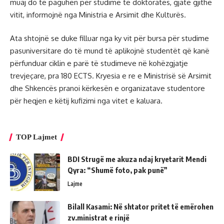
muaj do të paguhen për studime të doktoratës, gjatë gjithë
vitit, informojnë nga Ministria e Arsimit dhe Kulturës.
Ata shtojnë se duke filluar nga ky vit për bursa për studime
pasuniversitare do të mund të aplikojnë studentët që kanë
përfunduar ciklin e parë të studimeve në kohëzgjatje
trevjeçare, pra 180 ECTS. Kryesia e re e Ministrisë së Arsimit
dhe Shkencës pranoi kërkesën e organizatave studentore
për heqjen e këtij kufizimi nga vitet e kaluara.
TOP Lajmet
BDI Strugë me akuza ndaj kryetarit Mendi
Qyra: “Shumë foto, pak punë”
Lajme
Bilall Kasami: Në shtator pritet të emërohen
zv.ministrat e rinjë