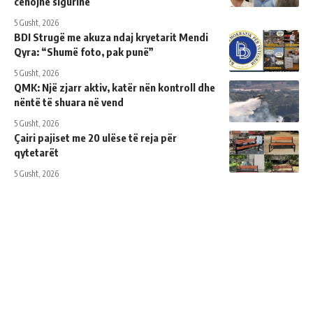
cenojnë sigurinë
5 Gusht, 2026
BDI Strugë me akuza ndaj kryetarit Mendi
Qyra: “Shumë foto, pak punë”
5 Gusht, 2026
QMK: Një zjarr aktiv, katër nën kontroll dhe
nëntë të shuara në vend
5 Gusht, 2026
Çairi pajiset me 20 ulëse të reja për
qytetarët
5 Gusht, 2026