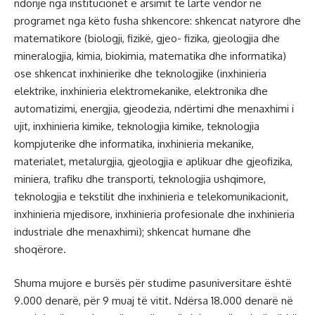
ndonjë nga institucionet e arsimit të lartë vendor në
programet nga këto fusha shkencore: shkencat natyrore dhe
matematikore (biologji, fizikë, gjeo- fizika, gjeologjia dhe
mineralogjia, kimia, biokimia, matematika dhe informatika)
ose shkencat inxhinierike dhe teknologjike (inxhinieria
elektrike, inxhinieria elektromekanike, elektronika dhe
automatizimi, energjia, gjeodezia, ndërtimi dhe menaxhimi i
ujit, inxhinieria kimike, teknologjia kimike, teknologjia
kompjuterike dhe informatika, inxhinieria mekanike,
materialet, metalurgjia, gjeologjia e aplikuar dhe gjeofizika,
miniera, trafiku dhe transporti, teknologjia ushqimore,
teknologjia e tekstilit dhe inxhinieria e telekomunikacionit,
inxhinieria mjedisore, inxhinieria profesionale dhe inxhinieria
industriale dhe menaxhimi); shkencat humane dhe
shoqërore.
Shuma mujore e bursës për studime pasuniversitare është
9.000 denarë, për 9 muaj të vitit. Ndërsa 18.000 denarë në