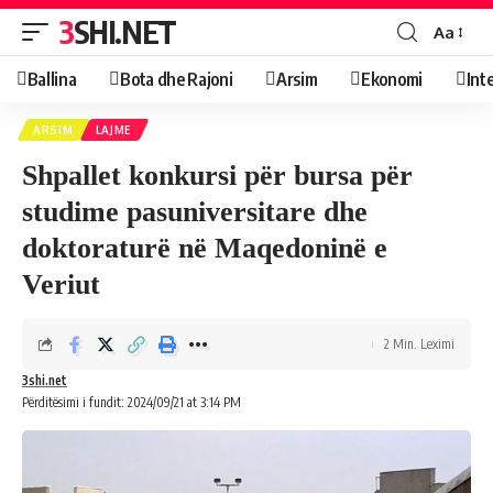
3SHI.NET
Aa
Ballina
Bota dhe Rajoni
Arsim
Ekonomi
Int
ARSIM
LAJME
Shpallet konkursi për bursa për
studime pasuniversitare dhe
doktoraturë në Maqedoninë e
Veriut
2 Min. Leximi
3shi.net
Përditësimi i fundit: 2024/09/21 at 3:14 PM