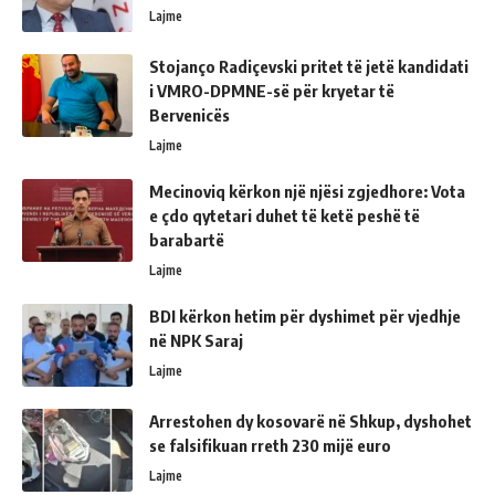
Lajme
Stojanço Radiçevski pritet të jetë kandidati
i VMRO-DPMNE-së për kryetar të
Bervenicës
Lajme
Mecinoviq kërkon një njësi zgjedhore: Vota
e çdo qytetari duhet të ketë peshë të
barabartë
Lajme
BDI kërkon hetim për dyshimet për vjedhje
në NPK Saraj
Lajme
Arrestohen dy kosovarë në Shkup, dyshohet
se falsifikuan rreth 230 mijë euro
Lajme