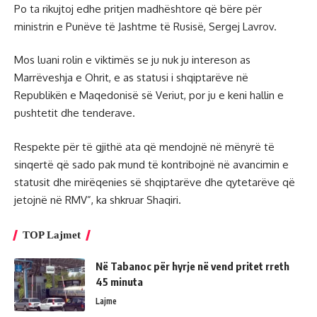
Po ta rikujtoj edhe pritjen madhështore që bëre për
ministrin e Punëve të Jashtme të Rusisë, Sergej Lavrov.
Mos luani rolin e viktimës se ju nuk ju intereson as
Marrëveshja e Ohrit, e as statusi i shqiptarëve në
Republikën e Maqedonisë së Veriut, por ju e keni hallin e
pushtetit dhe tenderave.
Respekte për të gjithë ata që mendojnë në mënyrë të
sinqertë që sado pak mund të kontribojnë në avancimin e
statusit dhe mirëqenies së shqiptarëve dhe qytetarëve që
jetojnë në RMV”, ka shkruar Shaqiri.
TOP Lajmet
Në Tabanoc për hyrje në vend pritet rreth
45 minuta
Lajme