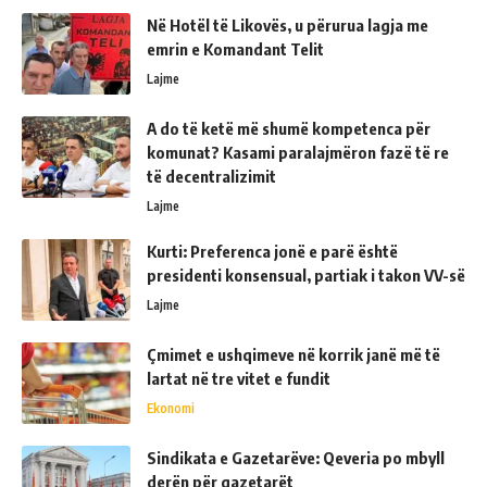
Në Hotël të Likovës, u përurua lagja me
emrin e Komandant Telit
Lajme
A do të ketë më shumë kompetenca për
komunat? Kasami paralajmëron fazë të re
të decentralizimit
Lajme
Kurti: Preferenca jonë e parë është
presidenti konsensual, partiak i takon VV-së
Lajme
Çmimet e ushqimeve në korrik janë më të
lartat në tre vitet e fundit
Ekonomi
Sindikata e Gazetarëve: Qeveria po mbyll
derën për gazetarët