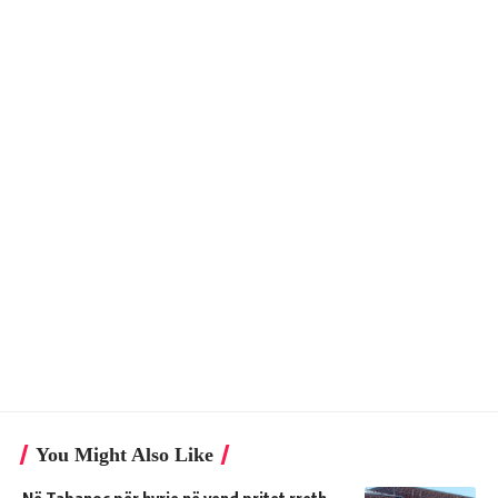
You Might Also Like
Në Tabanoc për hyrje në vend pritet rreth