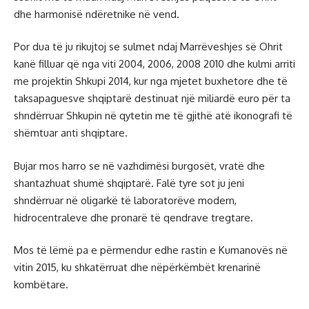
dhe harmonisë ndëretnike në vend.
Por dua të ju rikujtoj se sulmet ndaj Marrëveshjes së Ohrit
kanë filluar që nga viti 2004, 2006, 2008 2010 dhe kulmi arriti
me projektin Shkupi 2014, kur nga mjetet buxhetore dhe të
taksapaguesve shqiptarë destinuat një miliardë euro për ta
shndërruar Shkupin në qytetin me të gjithë atë ikonografi të
shëmtuar anti shqiptare.
Bujar mos harro se në vazhdimësi burgosët, vratë dhe
shantazhuat shumë shqiptarë. Falë tyre sot ju jeni
shndërruar në oligarkë të laboratorëve modern,
hidrocentraleve dhe pronarë të qendrave tregtare.
Mos të lëmë pa e përmendur edhe rastin e Kumanovës në
vitin 2015, ku shkatërruat dhe nëpërkëmbët krenarinë
kombëtare.