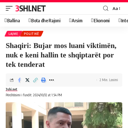
3SHI.NET
Aa
Ballina
Bota dhe Rajoni
Arsim
Ekonomi
Int
LAJME
POLITIKË
Shaqiri: Bujar mos luani viktimën,
nuk e keni hallin te shqiptarët por
tek tenderat
2 Min. Leximi
3shi.net
Përditësimi i fundit: 2024/10/12 at 1:54 PM