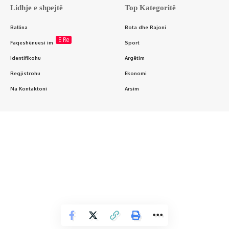
Lidhje e shpejtë
Top Kategoritë
Ballina
Bota dhe Rajoni
E Re
Faqeshënuesi im
Sport
Identifikohu
Argëtim
Regjistrohu
Ekonomi
Na Kontaktoni
Arsim