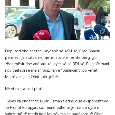
Deputeti dhe anëtari i kryesisë së ASH-së, Rijad Shaqiri
përmes një statusi në rrjetet sociale i është përgjigjur
zëdhënësit dhe anëtarit të kryesisë së BDI-së, Bujar Osmani
i cili theksoi se me shfuqizimin e “balancerit” po vritet
Marrëveshja e Ohrit. përcjell Fol.
Në vijim statusi i plotë:
“Sipas kalendarit të Bujar Osmanit edhe disa eksponentëve
të Frontit Europjan, sot mund edhe të jet dita e dytë e
sulmit më të madh ndaj Marrëveshjes paqësore të Ohrit