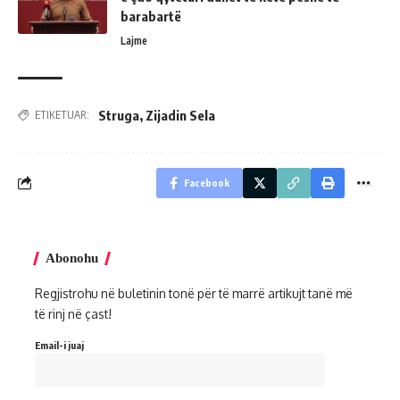
barabartë
Lajme
Struga
,
Zijadin Sela
ETIKETUAR:
Facebook
Abonohu
Regjistrohu në buletinin tonë për të marrë artikujt tanë më
të rinj në çast!
Email-i juaj