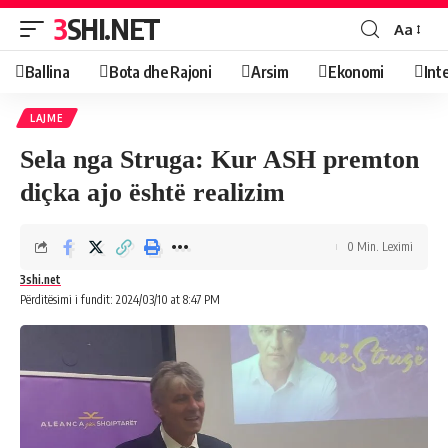
3SHI.NET
Aa
Ballina
Bota dhe Rajoni
Arsim
Ekonomi
Int
LAJME
Sela nga Struga: Kur ASH premton
diçka ajo është realizim
0 Min. Leximi
3shi.net
Përditësimi i fundit: 2024/03/10 at 8:47 PM