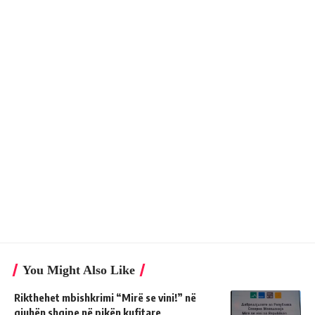
You Might Also Like
Rikthehet mbishkrimi “Mirë se vini!” në
gjuhën shqipe në pikën kufitare