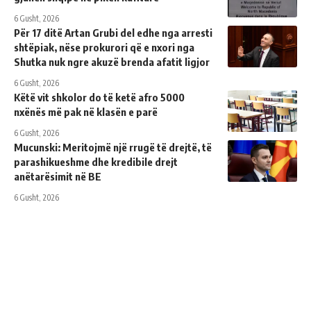
6 Gusht, 2026
Për 17 ditë Artan Grubi del edhe nga arresti
shtëpiak, nëse prokurori që e nxori nga
Shutka nuk ngre akuzë brenda afatit ligjor
6 Gusht, 2026
Këtë vit shkolor do të ketë afro 5000
nxënës më pak në klasën e parë
6 Gusht, 2026
Mucunski: Meritojmë një rrugë të drejtë, të
parashikueshme dhe kredibile drejt
anëtarësimit në BE
6 Gusht, 2026