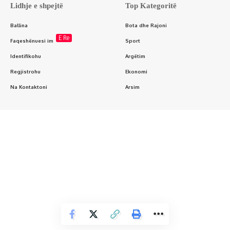
Lidhje e shpejtë
Top Kategoritë
Ballina
Bota dhe Rajoni
E Re
Faqeshënuesi im
Sport
Identifikohu
Argëtim
Regjistrohu
Ekonomi
Na Kontaktoni
Arsim