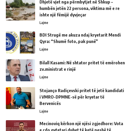
Dhjetë vjet nga përmbytjet në Shkup –
humbën jetën 22 persona, viktima më e re
ishte një fëmijë dyvjeçar
Lajme
BDI Strugë me akuza ndaj kryetarit Mendi
Qyra: “Shumë foto, pak punë”
Lajme
Bilall Kasami: Në shtator pritet të emërohen
zv.ministrat e rinjë
Lajme
Stojanço Radiçevski pritet të jetë kandidati
i VMRO-DPMNE-së për kryetar të
Bervenicës
Lajme
Mecinoviq kërkon një njësi zgjedhore: Vota
e çdo qytetari duhet të ketë peshë të