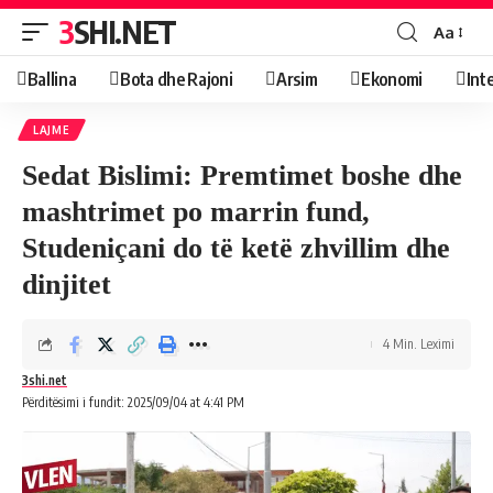
3SHI.NET
Aa
Ballina
Bota dhe Rajoni
Arsim
Ekonomi
Int
LAJME
Sedat Bislimi: Premtimet boshe dhe
mashtrimet po marrin fund,
Studeniçani do të ketë zhvillim dhe
dinjitet
4 Min. Leximi
3shi.net
Përditësimi i fundit: 2025/09/04 at 4:41 PM