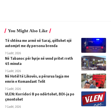
You Might Also Like
Të shtëna me armë në Saraj, qëllohet një
automjet me dy persona brenda
7 Gusht, 2026
Në Tabanoc për hyrje në vend pritet rreth
45 minuta
7 Gusht, 2026
Në Hotël të Likovës, u përurua lagja me
emrin e Komandant Telit
7 Gusht, 2026
VLEN: Korridori 8 po ndërtohet, BDI-ja po
çmontohet
7 Gusht, 2026