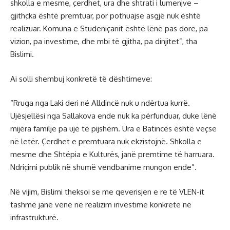
shkolla e mesme, çerdhet, ura dhe shtrati i lumenjve –
gjithçka është premtuar, por pothuajse asgjë nuk është
realizuar. Komuna e Studeniçanit është lënë pas dore, pa
vizion, pa investime, dhe mbi të gjitha, pa dinjitet”, tha
Bislimi.
Ai solli shembuj konkretë të dështimeve:
“Rruga nga Laki deri në Alldincë nuk u ndërtua kurrë.
Ujësjellësi nga Sallakova ende nuk ka përfunduar, duke lënë
mijëra familje pa ujë të pijshëm. Ura e Batincës është veçse
në letër. Çerdhet e premtuara nuk ekzistojnë. Shkolla e
mesme dhe Shtëpia e Kulturës, janë premtime të harruara.
Ndriçimi publik në shumë vendbanime mungon ende”.
Në vijim, Bislimi theksoi se me qeverisjen e re të VLEN-it
tashmë janë vënë në realizim investime konkrete në
infrastrukturë.