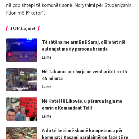
në çdo shtëpi të komunës sonë. Ndryshimi për Studeniçanin
fillon më 19 tetor”.
TOP Lajmet
Të shtëna me armë në Saraj, qëllohet një
automjet me dy persona brenda
Lajme
Në Tabanoc për hyrje në vend pritet rreth
45 minuta
Lajme
Në Hotël të Likovës, u përurua lagja me
emrin e Komandant Telit
Lajme
A do të ketë më shumë kompetenca për
komunat? Kasami paralajmëron fazë të re