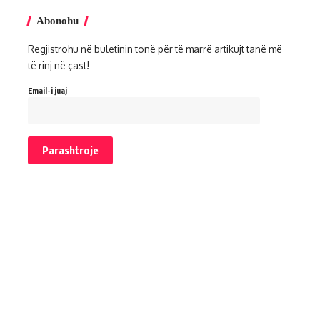
Abonohu
Regjistrohu në buletinin tonë për të marrë artikujt tanë më
të rinj në çast!
Email-i juaj