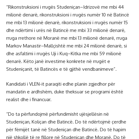
“Rikonstruksioni i rrugës Studeniçan–Idrizovë me mbi 44
milionë denarë, rikonstruksioni i rrugës numër 10 në Batincë
me mbi 13 milionë denarë, rikonstruksioni i rrugës numër 15
dhe ndërtimi i urës në Batincë me mbi 33 milionë denarë,
rruga rrethore në Moranë me mbi 13 milionë denarë, rruga
Markov Manastir–Mallçishtë me mbi 24 milionë denarë, si
dhe asfaltimi i rrugës Uji i Kuq–Kitka me mbi 59 milionë
denarë. Këto janë investime konkrete në rrugët e
Studeniçanit, të Batincës e të gjithë vendbanimeve”.
Kandidati i VLEN-it paraqiti edhe planin zgjedhor për
mandatin e ardhshëm, duke theksuar se programi është
realist dhe i financuar.
“Do ta përfundojmë përfundimisht ujësjellësin në
Studeniçan, Koliçan dhe Batincë. Do të ndërtojmë çerdhe
për fëmijët tanë në Studeniçan dhe Batincë. Do të hapim
një shkollë të re fillore në Studeniçan dhe Moranë. Do të