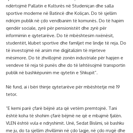
ndërtojmë Pallatin e Kulturës në Studeniçan dhe salla
sportive moderne në Batincë dhe Koliçan. Do të sjellim
ndriçim publik në çdo vendbanim të komunës. Do të hapim
qendër sociale, zyrë për pensionistët dhe zyrë për
informimin e qytetarëve. Do të mbështesim nxënësit,
studentët, klubet sportive dhe familjet me lindje të reja. Do
të investojmë në arsim me digjitalizim të mjeteve
mësimore. Do të zhvillojmë zonën industriale për hapjen e
vendeve të reja të punës dhe do të lehtësojmë transportin
publik në bashkëpunim me qytetin e Shkupit”.
Në fund, ai i bëri thirrje qytetarëve për mbështetje më 19
tetor.
“E kemi parë çfarë bëjnë ata që vetëm premtojnë. Tani
është koha të shohim çfarë bëjmë ne që e mbajmë fjalën.
VLEN është vula e ndryshimit. Unë, Sedat Bislimi, së bashku
me ju, do ta sjellim zhvillimin në çdo lagje, në çdo rrugë dhe