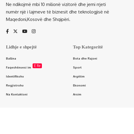
Ne ndikojmë mbi 10 milionë vizitorë dhe jemi rrjeti
numër një i lajmeve të biznesit dhe teknologjisë në
Maqedoni,Kosovë dhe Shqipëri.
Lidhje e shpejtë
Top Kategoritë
Ballina
Bota dhe Rajoni
E Re
Faqeshënuesi im
Sport
Identifikohu
Argëtim
Regjistrohu
Ekonomi
Na Kontaktoni
Arsim