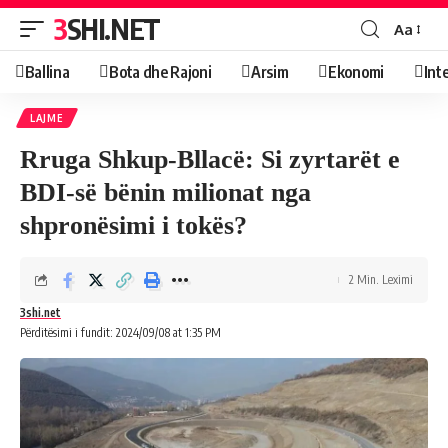
3SHI.NET
Aa
Ballina
Bota dhe Rajoni
Arsim
Ekonomi
Int
LAJME
Rruga Shkup-Bllacë: Si zyrtarët e
BDI-së bënin milionat nga
shpronësimi i tokës?
2 Min. Leximi
3shi.net
Përditësimi i fundit: 2024/09/08 at 1:35 PM