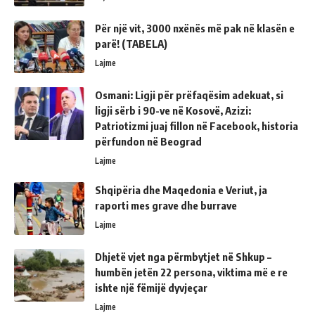
Për një vit, 3000 nxënës më pak në klasën e
parë! (TABELA)
Lajme
Osmani: Ligji për prëfaqësim adekuat, si
ligji sërb i 90-ve në Kosovë, Azizi:
Patriotizmi juaj fillon në Facebook, historia
përfundon në Beograd
Lajme
Shqipëria dhe Maqedonia e Veriut, ja
raporti mes grave dhe burrave
Lajme
Dhjetë vjet nga përmbytjet në Shkup –
humbën jetën 22 persona, viktima më e re
ishte një fëmijë dyvjeçar
Lajme