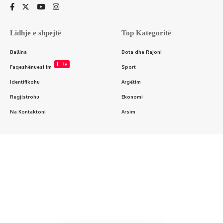
Lidhje e shpejtë
Top Kategoritë
Ballina
Bota dhe Rajoni
E Re
Faqeshënuesi im
Sport
Identifikohu
Argëtim
Regjistrohu
Ekonomi
Na Kontaktoni
Arsim