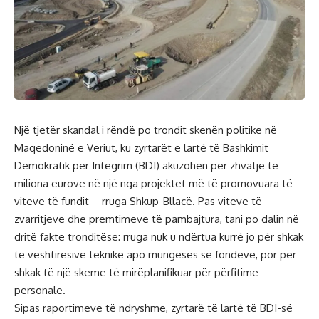
Një tjetër skandal i rëndë po trondit skenën politike në
Maqedoninë e Veriut, ku zyrtarët e lartë të Bashkimit
Demokratik për Integrim (BDI) akuzohen për zhvatje të
miliona eurove në një nga projektet më të promovuara të
viteve të fundit – rruga Shkup-Bllacë. Pas viteve të
zvarritjeve dhe premtimeve të pambajtura, tani po dalin në
dritë fakte tronditëse: rruga nuk u ndërtua kurrë jo për shkak
të vështirësive teknike apo mungesës së fondeve, por për
shkak të një skeme të mirëplanifikuar për përfitime
personale.
Sipas raportimeve të ndryshme, zyrtarë të lartë të BDI-së