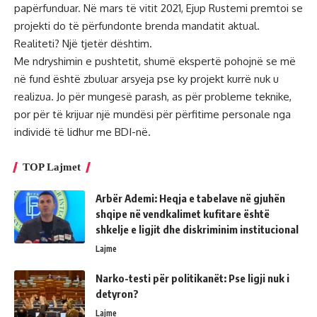
papërfunduar. Në mars të vitit 2021, Ejup Rustemi premtoi se
projekti do të përfundonte brenda mandatit aktual.
Realiteti? Një tjetër dështim.
Me ndryshimin e pushtetit, shumë ekspertë pohojnë se më
në fund është zbuluar arsyeja pse ky projekt kurrë nuk u
realizua. Jo për mungesë parash, as për probleme teknike,
por për të krijuar një mundësi për përfitime personale nga
individë të lidhur me BDI-në.
TOP Lajmet
Arbër Ademi: Heqja e tabelave në gjuhën
shqipe në vendkalimet kufitare është
shkelje e ligjit dhe diskriminim institucional
Lajme
Narko-testi për politikanët: Pse ligji nuk i
detyron?
Lajme