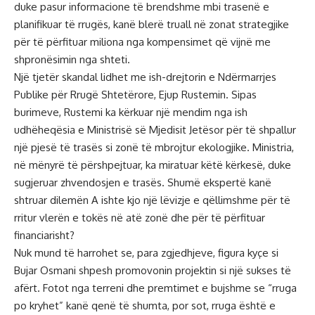
duke pasur informacione të brendshme mbi trasenë e
planifikuar të rrugës, kanë blerë truall në zonat strategjike
për të përfituar miliona nga kompensimet që vijnë me
shpronësimin nga shteti.
Një tjetër skandal lidhet me ish-drejtorin e Ndërmarrjes
Publike për Rrugë Shtetërore, Ejup Rustemin. Sipas
burimeve, Rustemi ka kërkuar një mendim nga ish
udhëheqësia e Ministrisë së Mjedisit Jetësor për të shpallur
një pjesë të trasës si zonë të mbrojtur ekologjike. Ministria,
në mënyrë të përshpejtuar, ka miratuar këtë kërkesë, duke
sugjeruar zhvendosjen e trasës. Shumë ekspertë kanë
shtruar dilemën A ishte kjo një lëvizje e qëllimshme për të
rritur vlerën e tokës në atë zonë dhe për të përfituar
financiarisht?
Nuk mund të harrohet se, para zgjedhjeve, figura kyçe si
Bujar Osmani shpesh promovonin projektin si një sukses të
afërt. Fotot nga terreni dhe premtimet e bujshme se “rruga
po kryhet” kanë qenë të shumta, por sot, rruga është e