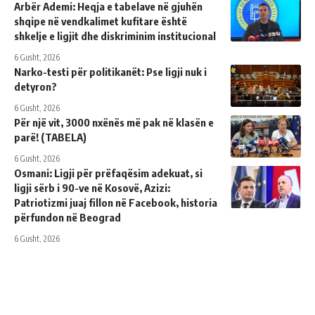
Arbër Ademi: Heqja e tabelave në gjuhën
shqipe në vendkalimet kufitare është
shkelje e ligjit dhe diskriminim institucional
6 Gusht, 2026
Narko-testi për politikanët: Pse ligji nuk i
detyron?
6 Gusht, 2026
Për një vit, 3000 nxënës më pak në klasën e
parë! (TABELA)
6 Gusht, 2026
Osmani: Ligji për prëfaqësim adekuat, si
ligji sërb i 90-ve në Kosovë, Azizi:
Patriotizmi juaj fillon në Facebook, historia
përfundon në Beograd
6 Gusht, 2026