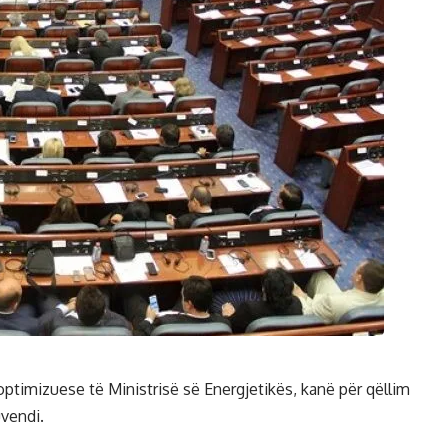
ptimizuese të Ministrisë së Energjetikës, kanë për qëllim
uvendi.