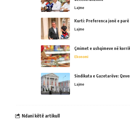
Lajme
Kurti: Preferenca jonë e parë
Lajme
Çmimet e ushqimeve në korrik 
Ekonomi
Sindikata e Gazetarëve: Qeve
Lajme
Ndani këtë artikull