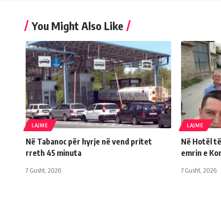
You Might Also Like
LAJME
LAJME
Në Tabanoc për hyrje në vend pritet
Në Hotël të
rreth 45 minuta
emrin e Ko
7 Gusht, 2026
7 Gusht, 2026