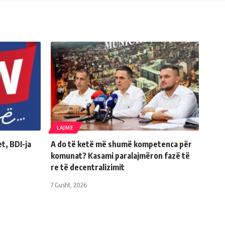
LAJME
t, BDI-ja
A do të ketë më shumë kompetenca për
komunat? Kasami paralajmëron fazë të
re të decentralizimit
7 Gusht, 2026