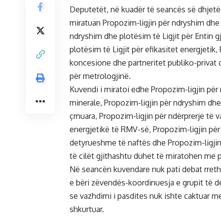
Deputetët, në kuadër të seancës së dhjetë 
miratuan Propozim-ligjin për ndryshim dhe p
ndryshim dhe plotësim të Ligjit për Entin 
plotësim të Ligjit për efikasitet energjetik
koncesione dhe partneritet publiko-privat 
për metrologjinë.
Kuvendi i miratoi edhe Propozim-ligjin për 
minerale, Propozim-ligjin për ndryshim dhe 
çmuara, Propozim-ligjin për ndërprerje të va
energjetikë të RMV-së, Propozim-ligjin për 
detyrueshme të naftës dhe Propozim-ligjin 
të cilët gjithashtu duhet të miratohen me 
Në seancën kuvendare nuk pati debat rreth l
e bëri zëvendës-koordinuesja e grupit të d
se vazhdimi i pasdites nuk ishte caktuar m
shkurtuar.