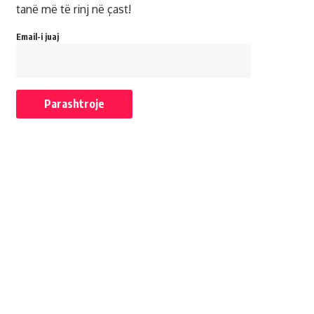
tanë më të rinj në çast!
Email-i juaj