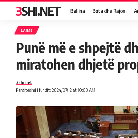
3SHI.NET
Ballina
Bota dhe Rajoni
A
LAJME
Punë më e shpejtë dhe
miratohen dhjetë pro
3shi.net
Përditësimi i fundit: 2024/07/12 at 10:09 AM