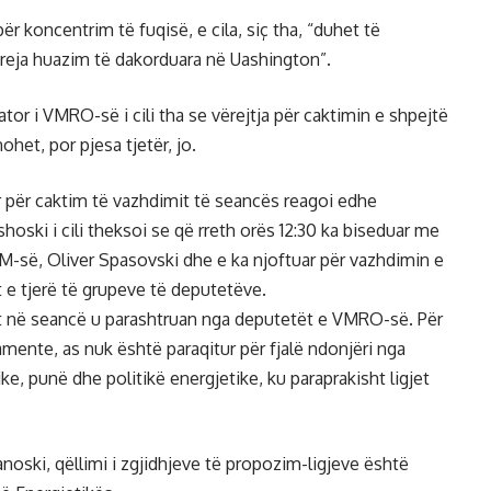
ër koncentrim të fuqisë, e cila, siç tha, “duhet të
 reja huazim të dakorduara në Uashington”.
ator i VMRO-së i cili tha se vërejtja për caktimin e shpejtë
het, por pjesa tjetër, jo.
r për caktim të vazhdimit të seancës reagoi edhe
hoski i cili theksoi se që rreth orës 12:30 ka biseduar me
M-së, Oliver Spasovski dhe e ka njoftuar për vazhdimin e
 e tjerë të grupeve të deputetëve.
ot në seancë u parashtruan nga deputetët e VMRO-së. Për
mente, as nuk është paraqitur për fjalë ndonjëri nga
, punë dhe politikë energjetike, ku paraprakisht ligjet
anoski, qëllimi i zgjidhjeve të propozim-ligjeve është