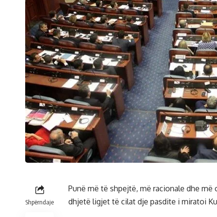
Punë më të shpejtë, më racionale dhe më o
dhjetë ligjet të cilat dje pasdite i miratoi K
Shpërndaje