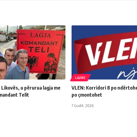
LAJME
 Likovës, u përurua lagja me
VLEN: Korridori 8 po ndërtohe
mandant Telit
po çmontohet
7 Gusht, 2026