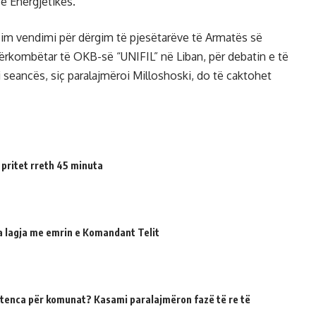
ë Energjetikës.
im vendimi për dërgim të pjesëtarëve të Armatës së
rkombëtar të OKB-së “UNIFIL” në Liban, për debatin e të
 i seancës, siç paralajmëroi Milloshoski, do të caktohet
 pritet rreth 45 minuta
ua lagja me emrin e Komandant Telit
tenca për komunat? Kasami paralajmëron fazë të re të