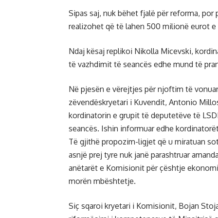
Sipas saj, nuk bëhet fjalë për reforma, por p
realizohet që të lahen 500 milionë eurot e
Ndaj kësaj replikoi Nikolla Micevski, kordin
të vazhdimit të seancës edhe mund të prano
Në pjesën e vërejtjes për njoftim të vonua
zëvendëskryetari i Kuvendit, Antonio Millos
kordinatorin e grupit të deputetëve të LSD
seancës. Ishin informuar edhe kordinatorët
Të gjithë propozim-ligjet që u miratuan s
asnjë prej tyre nuk janë parashtruar amanda
anëtarët e Komisionit për çështje ekonomike
morën mbështetje.
Siç sqaroi kryetari i Komisionit, Bojan Stoj