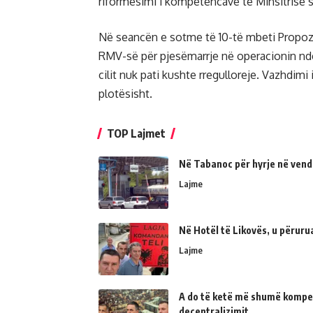
riformësimi i kompetencave të Minsitrisë s
Në seancën e sotme të 10-të mbeti Propoz
RMV-së për pjesëmarrje në operacionin ndë
cilit nuk pati kushte rregulloreje. Vazhdimi
plotësisht.
TOP Lajmet
Në Tabanoc për hyrje në vend
Lajme
Në Hotël të Likovës, u përur
Lajme
A do të ketë më shumë kompe
decentralizimit