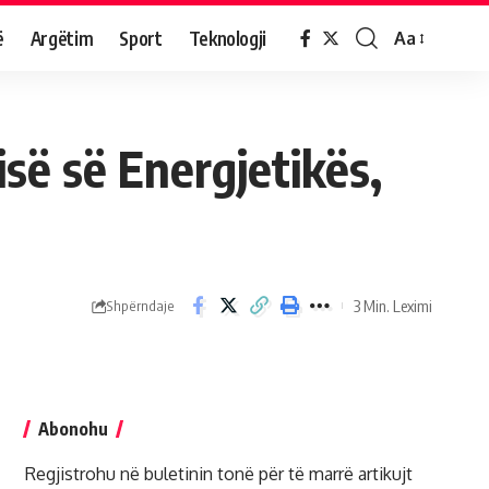
ë
Argëtim
Sport
Teknologji
Aa
së së Energjetikës,
3 Min. Leximi
Shpërndaje
Abonohu
Regjistrohu në buletinin tonë për të marrë artikujt