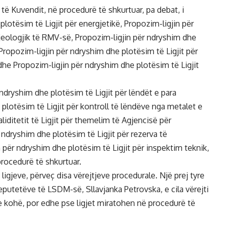
të Kuvendit, në procedurë të shkurtuar, pa debat, i
lotësim të Ligjit për energjetikë, Propozim-ligjin për
gjeologjik të RMV-së, Propozim-ligjin për ndryshim dhe
, Propozim-ligjin për ndryshim dhe plotësim të Ligjit për
dhe Propozim-ligjin për ndryshim dhe plotësim të Ligjit
ndryshim dhe plotësim të Ligjit për lëndët e para
plotësim të Ligjit për kontroll të lëndëve nga metalet e
liditetit të Ligjit për themelim të Agjencisë për
ndryshim dhe plotësim të Ligjit për rezerva të
për ndryshim dhe plotësim të Ligjit për inspektim teknik,
procedurë të shkurtuar.
igjeve, përveç disa vërejtjeve procedurale. Një prej tyre
eputetëve të LSDM-së, Sllavjanka Petrovska, e cila vërejti
e kohë, por edhe pse ligjet miratohen në procedurë të