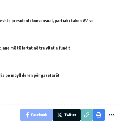
 është presidenti konsensual, partiak i takon VV-së
janë më të lartat në tre vitet e fundit
ria po mbyll derën për gazetarët
Facebook
Twitter