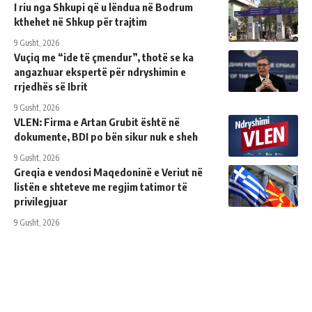
I riu nga Shkupi që u lëndua në Bodrum
kthehet në Shkup për trajtim
9 Gusht, 2026
Vuçiq me “ide të çmendur”, thotë se ka
angazhuar ekspertë për ndryshimin e
rrjedhës së Ibrit
9 Gusht, 2026
VLEN: Firma e Artan Grubit është në
dokumente, BDI po bën sikur nuk e sheh
9 Gusht, 2026
Greqia e vendosi Maqedoninë e Veriut në
listën e shteteve me regjim tatimor të
privilegjuar
9 Gusht, 2026