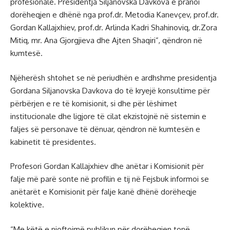
profesionale. Presidentja Siljanovska Davkova e pranoi
dorëheqjen e dhënë nga prof.dr. Metodia Kanevçev, prof.dr.
Gordan Kallajxhiev, prof.dr. Arlinda Kadri Shahinoviq, dr.Zora
Mitiq, mr. Ana Gjorgjieva dhe Ajten Shaqiri”, qëndron në
kumtesë.
Njëherësh shtohet se në periudhën e ardhshme presidentja
Gordana Siljanovska Davkova do të kryejë konsultime për
përbërjen e re të komisionit, si dhe për lëshimet
institucionale dhe ligjore të cilat ekzistojnë në sistemin e
faljes së personave të dënuar, qëndron në kumtesën e
kabinetit të presidentes.
Profesori Gordan Kallajxhiev dhe anëtar i Komisionit për
falje më parë sonte në profilin e tij në Fejsbuk informoi se
anëtarët e Komisionit për falje kanë dhënë dorëheqje
kolektive.
“Me këtë e njoftojmë publikun për dorëheqjen tonë