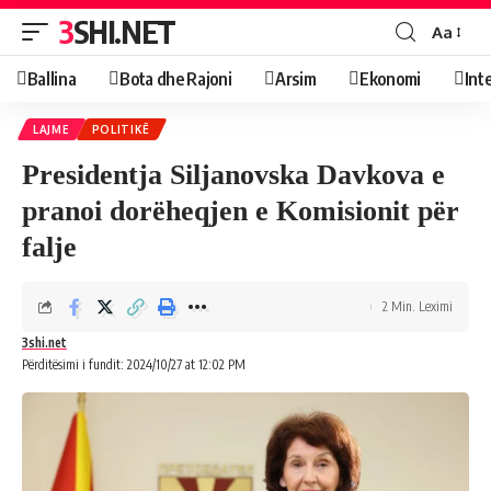
3SHI.NET
Aa
Ballina
Bota dhe Rajoni
Arsim
Ekonomi
Int
LAJME
POLITIKË
Presidentja Siljanovska Davkova e
pranoi dorëheqjen e Komisionit për
falje
2 Min. Leximi
3shi.net
Përditësimi i fundit: 2024/10/27 at 12:02 PM