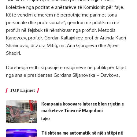
kolektive nga pozitat e anëtarëve të Komisionit për falje.
Këtë vendim e morëm në përputhje me parimet tona
personale dhe profesionale”, qëndron në publikimin në
profilin në fejsbuk të nënshkruar nga prof.dr. Metodia
Kanevçev, prof.dr. Gordan Kallajxhiev, prof.dr Arlinda Kadri
Shahinoviq, dr.Zora Mitiq, mr. Ana Gjorgjieva dhe Ajten
Shaqiri.
Dorëheqja erdhi si pasojë e reagimeve në publik për faljet
nga ana e presidentes Gordana Siljanovska – Davkova.
TOP Lajmet
Kompania kosovare Interex blen rrjetin e
marketeve Tinex në Maqedoni
Lajme
Të shtëna me automatik në një shtëpi në