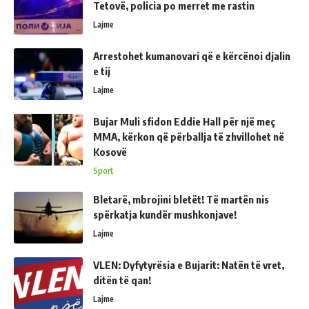
Tetovë, policia po merret me rastin
Lajme
Arrestohet kumanovari që e kërcënoi djalin
e tij
Lajme
Bujar Muli sfidon Eddie Hall për një meç
MMA, kërkon që përballja të zhvillohet në
Kosovë
Sport
Bletarë, mbrojini bletët! Të martën nis
spërkatja kundër mushkonjave!
Lajme
VLEN: Dyfytyrësia e Bujarit: Natën të vret,
ditën të qan!
Lajme