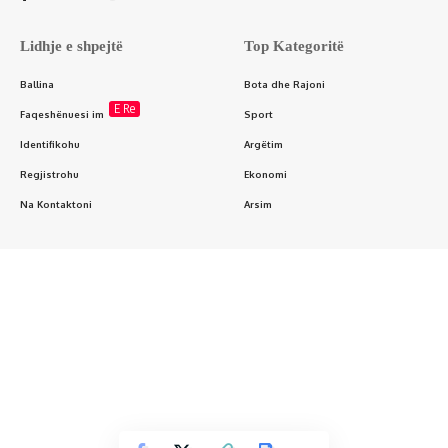
Lidhje e shpejtë
Top Kategoritë
Ballina
Bota dhe Rajoni
E Re
Faqeshënuesi im
Sport
Identifikohu
Argëtim
Regjistrohu
Ekonomi
Na Kontaktoni
Arsim