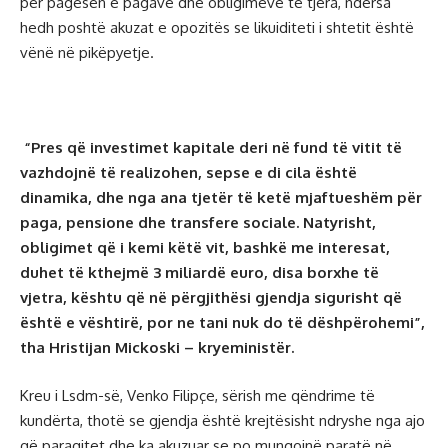
për pagesën e pagave dhe obligimeve të tjera, ndërsa
hedh poshtë akuzat e opozitës se likuiditeti i shtetit është
vënë në pikëpyetje.
“Pres që investimet kapitale deri në fund të vitit të
vazhdojnë të realizohen, sepse e di cila është
dinamika, dhe nga ana tjetër të ketë mjaftueshëm për
paga, pensione dhe transfere sociale. Natyrisht,
obligimet që i kemi këtë vit, bashkë me interesat,
duhet të kthejmë 3 miliardë euro, disa borxhe të
vjetra, kështu që në përgjithësi gjendja sigurisht që
është e vështirë, por ne tani nuk do të dëshpërohemi”,
tha Hristijan Mickoski – kryeministër.
Kreu i Lsdm-së, Venko Filipçe, sërish me qëndrime të
kundërta, thotë se gjendja është krejtësisht ndryshe nga ajo
që paraqitet dhe ka akuzuar se po mungojnë paratë në