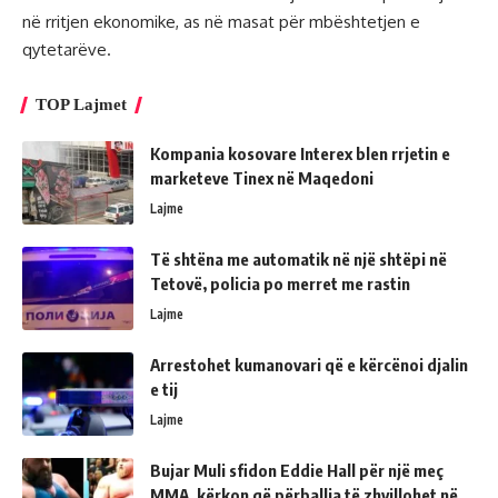
në rritjen ekonomike, as në masat për mbështetjen e
qytetarëve.
TOP Lajmet
Kompania kosovare Interex blen rrjetin e
marketeve Tinex në Maqedoni
Lajme
Të shtëna me automatik në një shtëpi në
Tetovë, policia po merret me rastin
Lajme
Arrestohet kumanovari që e kërcënoi djalin
e tij
Lajme
Bujar Muli sfidon Eddie Hall për një meç
MMA, kërkon që përballja të zhvillohet në