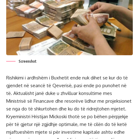
Screenshot
Rishikimi i ardhshëm i Buxhetit ende nuk dihet se kur do të
gjendet në seancë të Qeverisë, pasi ende po punohet në
të. Aktualisht janë duke u zhvilluar konsultime mes
Ministrisë së Financave dhe resorëve lidhur me projeksionet
se nga do të shkurtohen dhe ku do të ridrejtohen mjetet.
Kryeministri Hristijan Mickoski thotë se po bëhen përpjekje
për të gjetur një zgjidhje optimale, me të cilën do të ketë
mjaftueshëm mjete si për investime kapitale ashtu edhe