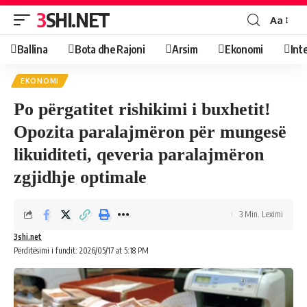
3SHI.NET
Aa
Ballina
Bota dhe Rajoni
Arsim
Ekonomi
Int
EKONOMI
Po përgatitet rishikimi i buxhetit!
Opozita paralajmëron për mungesë
likuiditeti, qeveria paralajmëron
zgjidhje optimale
3 Min. Leximi
3shi.net
Përditësimi i fundit: 2026/05/17 at 5:18 PM