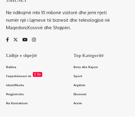
3SHI.NET
Ne ndikojmë mbi 10 milionë vizitorë dhe jemi rrjeti
numër një i lajmeve të biznesit dhe teknologjisë në
Maqedoni,Kosovë dhe Shqipëri.
Lidhje e shpejtë
Top Kategoritë
Ballina
Bota dhe Rajoni
E Re
Faqeshënuesi im
Sport
Identifikohu
Argëtim
Regjistrohu
Ekonomi
Na Kontaktoni
Arsim