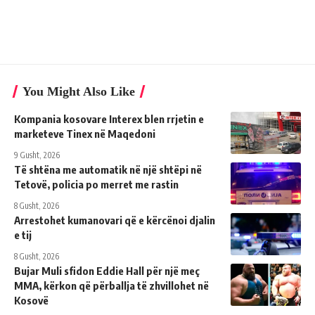
You Might Also Like
Kompania kosovare Interex blen rrjetin e
marketeve Tinex në Maqedoni
9 Gusht, 2026
Të shtëna me automatik në një shtëpi në
Tetovë, policia po merret me rastin
8 Gusht, 2026
Arrestohet kumanovari që e kërcënoi djalin
e tij
8 Gusht, 2026
Bujar Muli sfidon Eddie Hall për një meç
MMA, kërkon që përballja të zhvillohet në
Kosovë