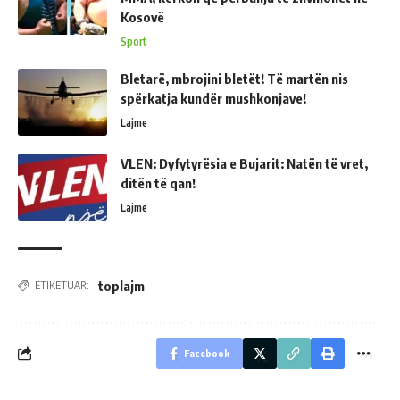
Kosovë
Sport
Bletarë, mbrojini bletët! Të martën nis
spërkatja kundër mushkonjave!
Lajme
VLEN: Dyfytyrësia e Bujarit: Natën të vret,
ditën të qan!
Lajme
toplajm
ETIKETUAR:
Facebook