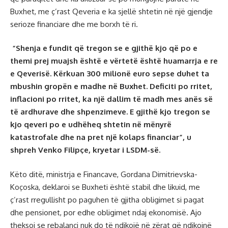
Buxhet, me ç’rast Qeveria e ka sjellë shtetin në një gjendje
serioze financiare dhe me borxh të ri.
“Shenja e fundit që tregon se e gjithë kjo që po e
themi prej muajsh është e vërtetë është huamarrja e re
e Qeverisë. Kërkuan 300 milionë euro sepse duhet ta
mbushin gropën e madhe në Buxhet. Deficiti po rritet,
inflacioni po rritet, ka një dallim të madh mes anës së
të ardhurave dhe shpenzimeve. E gjithë kjo tregon se
kjo qeveri po e udhëheq shtetin në mënyrë
katastrofale dhe na pret një kolaps financiar”, u
shpreh Venko Filipçe, kryetar i LSDM-së.
Këto ditë, ministrja e Financave, Gordana Dimitrievska-
Koçoska, deklaroi se Buxheti është stabil dhe likuid, me
ç’rast rregullisht po paguhen të gjitha obligimet si pagat
dhe pensionet, por edhe obligimet ndaj ekonomisë. Ajo
theksoi se rebalanci nuk do të ndikojë në zërat që ndikojnë