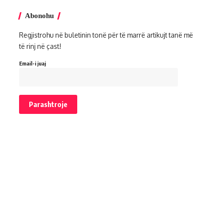
Abonohu
Regjistrohu në buletinin tonë për të marrë artikujt tanë më
të rinj në çast!
Email-i juaj