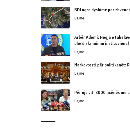
BDI ngre dyshime për zhvendo
Lajme
Arbër Ademi: Heqja e tabelave
dhe diskriminim institucional
Lajme
Narko-testi për politikanët: Ps
Lajme
Për një vit, 3000 nxënës më p
Lajme