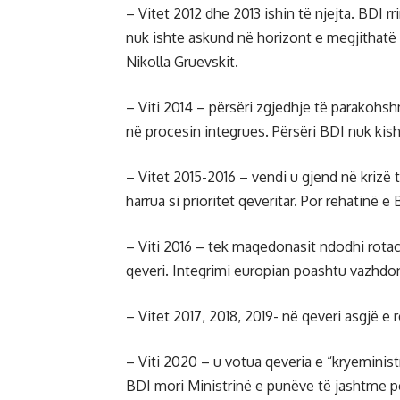
– Vitet 2012 dhe 2013 ishin të njejta. BDI r
nuk ishte askund në horizont e megjithatë
Nikolla Gruevskit.
– Viti 2014 – përsëri zgjedhje të parakohsh
në procesin integrues. Përsëri BDI nuk kish
– Vitet 2015-2016 – vendi u gjend në krizë 
harrua si prioritet qeveritar. Por rehatinë 
– Viti 2016 – tek maqedonasit ndodhi rotaci
qeveri. Integrimi europian poashtu vazhdo
– Vitet 2017, 2018, 2019- në qeveri asgjë e 
– Viti 2020 – u votua qeveria e “kryeminis
BDI mori Ministrinë e punëve të jashtme për