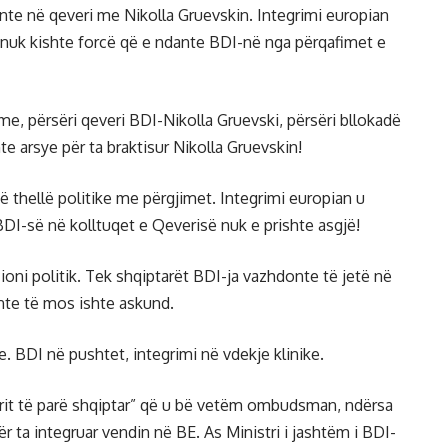
rinte në qeveri me Nikolla Gruevskin. Integrimi europian
 nuk kishte forcë që e ndante BDI-në nga përqafimet e
me, përsëri qeveri BDI-Nikolla Gruevski, përsëri bllokadë
te arsye për ta braktisur Nikolla Gruevskin!
të thellë politike me përgjimet. Integrimi europian u
e BDI-së në kolltuqet e Qeverisë nuk e prishte asgjë!
oni politik. Tek shqiptarët BDI-ja vazhdonte të jetë në
nte të mos ishte askund.
re. BDI në pushtet, integrimi në vdekje klinike.
trit të parë shqiptar” që u bë vetëm ombudsman, ndërsa
 ta integruar vendin në BE. As Ministri i jashtëm i BDI-