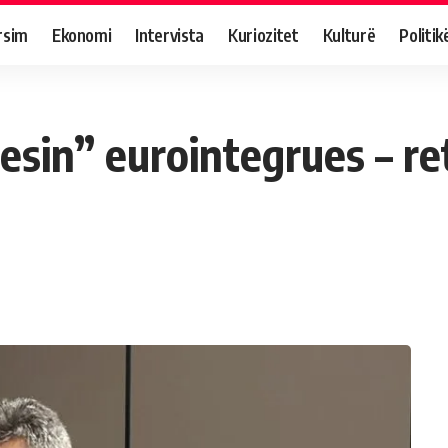
rsim
Ekonomi
Intervista
Kuriozitet
Kulturë
Politik
esin” eurointegrues – re