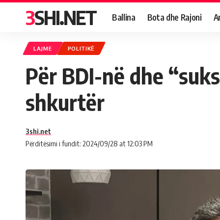
3SHI.NET
Ballina
Bota dhe Rajoni
A
LAJME
POLITIKË
Për BDI-në dhe “suks
shkurtër
3shi.net
Përditësimi i fundit: 2024/09/28 at 12:03 PM