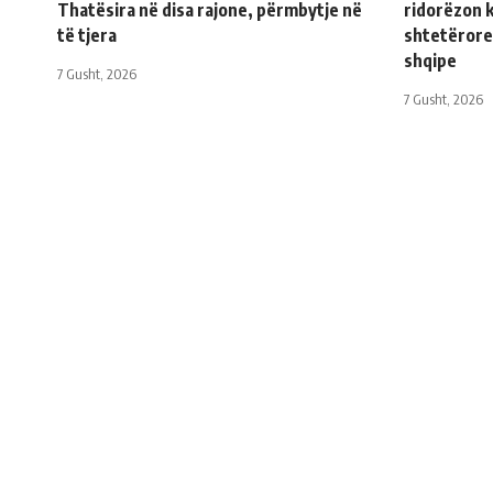
Thatësira në disa rajone, përmbytje në
ridorëzon 
të tjera
shtetërore
shqipe
7 Gusht, 2026
7 Gusht, 2026