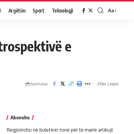
ë
Argëtim
Sport
Teknologji
Aa
trospektivë e
3 Min. Leximi
Shpërndaje
Abonohu
Regjistrohu në buletinin tonë për të marrë artikujt