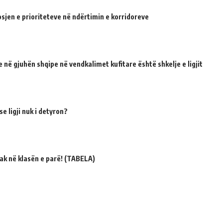
sjen e prioriteteve në ndërtimin e korridoreve
 në gjuhën shqipe në vendkalimet kufitare është shkelje e ligjit
e ligji nuk i detyron?
ak në klasën e parë! (TABELA)