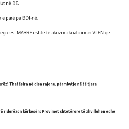
iut në BE.
a e parë pa BDI-në.
ntegrues, MARRE është të akuzoni koalicionin VLEN që
erëz! Thatësira në disa rajone, përmbytje në të tjera
rë ridorëzon kërkesën: Provimet shtetërore të zhvillohen edhe