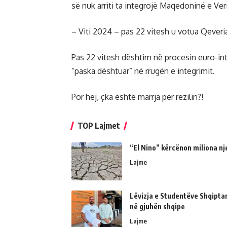
së nuk arriti ta integrojë Maqedoninë e Ver
– Viti 2024 – pas 22 vitesh u votua Qeveri
Pas 22 vitesh dështim në procesin euro-i
“paska dështuar” në rrugën e integrimit.
Por hej, çka është marrja për rezilin?!
TOP Lajmet
“El Nino” kërcënon miliona nj
Lajme
Lëvizja e Studentëve Shqipta
në gjuhën shqipe
Lajme