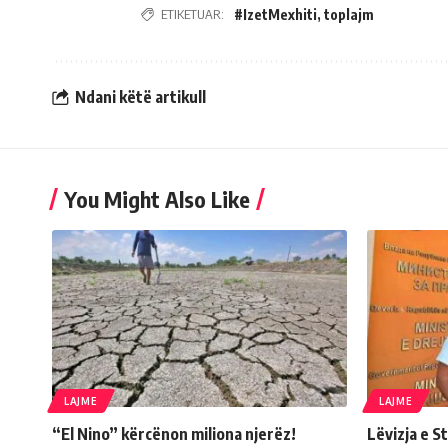
ETIKETUAR:
#IzetMexhiti
,
toplajm
Ndani këtë artikull
You Might Also Like
LAJME
LAJME
“El Nino” kërcënon miliona njerëz!
Lëvizja e 