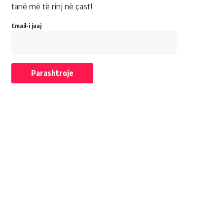
tanë më të rinj në çast!
Email-i juaj