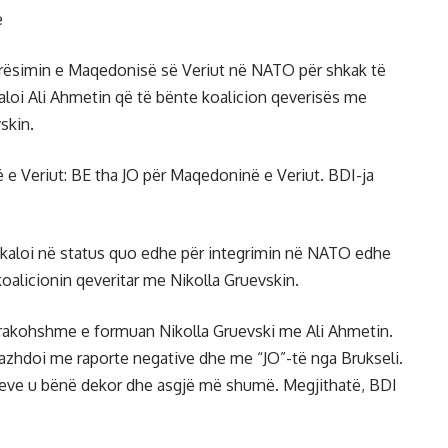
ë
arësimin e Maqedonisë së Veriut në NATO për shkak të
daloi Ali Ahmetin që të bënte koalicion qeverisës me
vskin.
e Veriut: BE tha JO për Maqedoninë e Veriut. BDI-ja
t kaloi në status quo edhe për integrimin në NATO edhe
koalicionin qeveritar me Nikolla Gruevskin.
parakohshme e formuan Nikolla Gruevski me Ali Ahmetin.
vazhdoi me raporte negative dhe me “JO”-të nga Brukseli.
imeve u bënë dekor dhe asgjë më shumë. Megjithatë, BDI