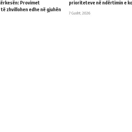
kërkesën: Provimet
prioriteteve në ndërtimin e k
 të zhvillohen edhe në gjuhën
7 Gusht, 2026