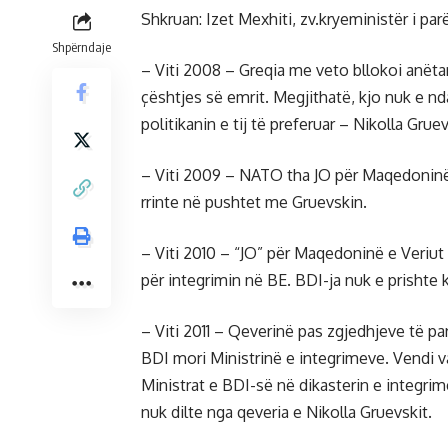
Shkruan: Izet Mexhiti, zv.kryeministër i par
Shpërndaje
– Viti 2008 – Greqia me veto bllokoi anët
çështjes së emrit. Megjithatë, kjo nuk e n
politikanin e tij të preferuar – Nikolla Grue
– Viti 2009 – NATO tha JO për Maqedoninë 
rrinte në pushtet me Gruevskin.
– Viti 2010 – “JO” për Maqedoninë e Veriu
për integrimin në BE. BDI-ja nuk e prishte 
– Viti 2011 – Qeverinë pas zgjedhjeve të 
BDI mori Ministrinë e integrimeve. Vendi 
Ministrat e BDI-së në dikasterin e integr
nuk dilte nga qeveria e Nikolla Gruevskit.