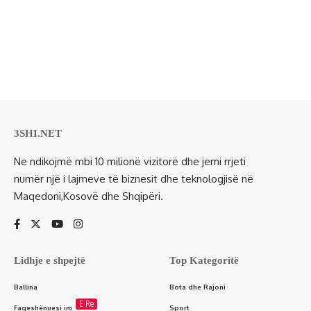
3SHI.NET
Ne ndikojmë mbi 10 milionë vizitorë dhe jemi rrjeti
numër një i lajmeve të biznesit dhe teknologjisë në
Maqedoni,Kosovë dhe Shqipëri.
Lidhje e shpejtë
Top Kategoritë
Ballina
Bota dhe Rajoni
E Re
Faqeshënuesi im
Sport