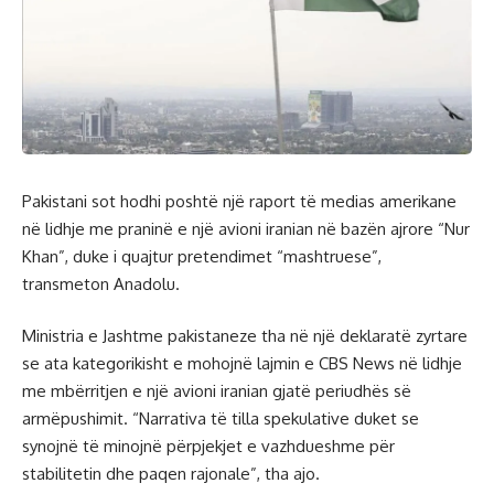
Pakistani sot hodhi poshtë një raport të medias amerikane
në lidhje me praninë e një avioni iranian në bazën ajrore “Nur
Khan”, duke i quajtur pretendimet “mashtruese”,
transmeton Anadolu.
Ministria e Jashtme pakistaneze tha në një deklaratë zyrtare
se ata kategorikisht e mohojnë lajmin e CBS News në lidhje
me mbërritjen e një avioni iranian gjatë periudhës së
armëpushimit. “Narrativa të tilla spekulative duket se
synojnë të minojnë përpjekjet e vazhdueshme për
stabilitetin dhe paqen rajonale”, tha ajo.