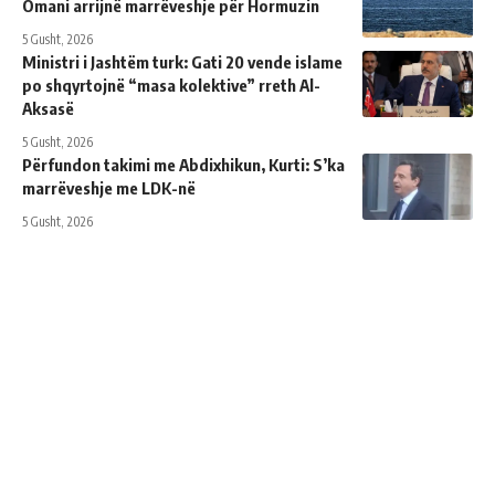
Omani arrijnë marrëveshje për Hormuzin
5 Gusht, 2026
Ministri i Jashtëm turk: ​​Gati 20 vende islame
po shqyrtojnë “masa kolektive” rreth Al-
Aksasë
5 Gusht, 2026
Përfundon takimi me Abdixhikun, Kurti: S’ka
marrëveshje me LDK-në
5 Gusht, 2026