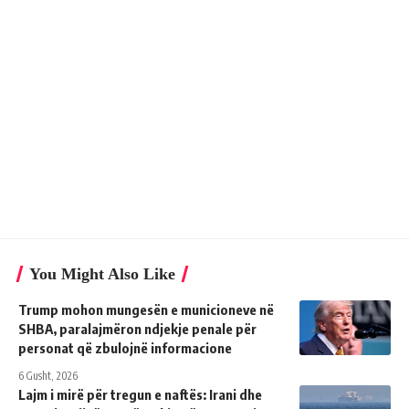
You Might Also Like
Trump mohon mungesën e municioneve në
SHBA, paralajmëron ndjekje penale për
personat që zbulojnë informacione
6 Gusht, 2026
Lajm i mirë për tregun e naftës: Irani dhe