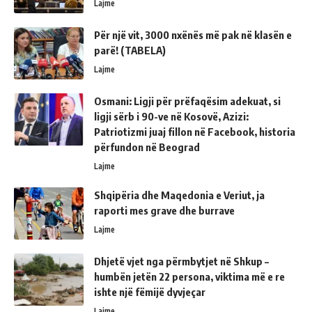
Lajme
Për një vit, 3000 nxënës më pak në klasën e
parë! (TABELA)
Lajme
Osmani: Ligji për prëfaqësim adekuat, si
ligji sërb i 90-ve në Kosovë, Azizi:
Patriotizmi juaj fillon në Facebook, historia
përfundon në Beograd
Lajme
Shqipëria dhe Maqedonia e Veriut, ja
raporti mes grave dhe burrave
Lajme
Dhjetë vjet nga përmbytjet në Shkup –
humbën jetën 22 persona, viktima më e re
ishte një fëmijë dyvjeçar
Lajme