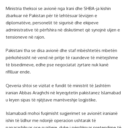
Ministria theksoi se avionë nga Irani dhe SHBA-ja kishin
zbarkuar në Pakistan për të lehtësuar lëvizjen e
diplomatëve, personelit të sigurisë dhe ekipeve
administrative të përfshira në diskutimet që synojnë uljen e
tensioneve në rajon.
Pakistani tha se disa avionë dhe staf mbështetës mbetën
përkohësisht në vend në pritje të raundeve të mëtejshme
të bisedimeve, edhe pse negociatat zyrtare nuk kanë
rifilluar ende.
Qeveria shtoi se vizitat e fundit të ministrit të Jashtëm
iranian Abbas Araghchi në kryeqytetin pakistanez Islamabad
u kryen sipas të njëjtave marrëveshje logjistike.
Islamabadi mohoi fuqimisht sugjerimet se avionët iranianë
ishin të lidhur me ndonjë operacion ushtarak të
paparashikuar ose ruajtjeje, duke i përshkruar pretendime të