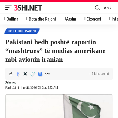
3SHI.NET
Aa
Ballina
Bota dhe Rajoni
Arsim
Ekonomi
Int
BOTA DHE RAJONI
Pakistani hedh poshtë raportin
“mashtrues” të medias amerikane
mbi avionin iranian
2 Min. Leximi
3shi.net
Përditësimi i fundit: 2026/05/12 at 9:32 AM