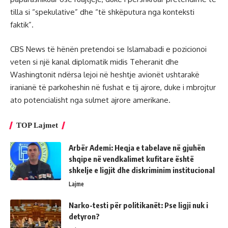
tilla si “spekulative” dhe “të shkëputura nga konteksti
faktik”.
CBS News të hënën pretendoi se Islamabadi e pozicionoi
veten si një kanal diplomatik midis Teheranit dhe
Washingtonit ndërsa lejoi në heshtje avionët ushtarakë
iranianë të parkoheshin në fushat e tij ajrore, duke i mbrojtur
ato potencialisht nga sulmet ajrore amerikane.
TOP Lajmet
Arbër Ademi: Heqja e tabelave në gjuhën
shqipe në vendkalimet kufitare është
shkelje e ligjit dhe diskriminim institucional
Lajme
Narko-testi për politikanët: Pse ligji nuk i
detyron?