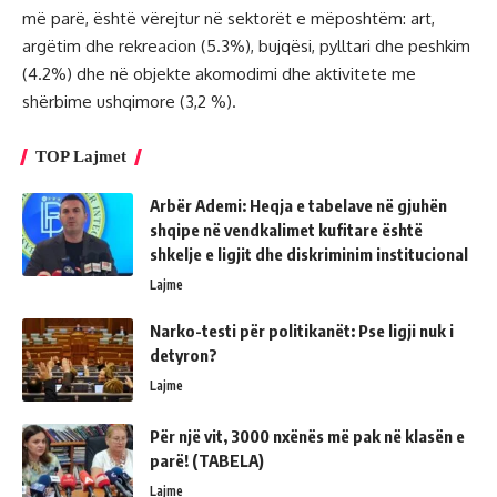
më parë, është vërejtur në sektorët e mëposhtëm: art,
argëtim dhe rekreacion (5.3%), bujqësi, pylltari dhe peshkim
(4.2%) dhe në objekte akomodimi dhe aktivitete me
shërbime ushqimore (3,2 %).
TOP Lajmet
Arbër Ademi: Heqja e tabelave në gjuhën
shqipe në vendkalimet kufitare është
shkelje e ligjit dhe diskriminim institucional
Lajme
Narko-testi për politikanët: Pse ligji nuk i
detyron?
Lajme
Për një vit, 3000 nxënës më pak në klasën e
parë! (TABELA)
Lajme