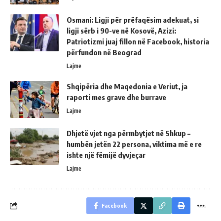
Osmani: Ligji për prëfaqësim adekuat, si
ligji sërb i 90-ve në Kosovë, Azizi:
Patriotizmi juaj fillon në Facebook, historia
përfundon në Beograd
Lajme
Shqipëria dhe Maqedonia e Veriut, ja
raporti mes grave dhe burrave
Lajme
Dhjetë vjet nga përmbytjet në Shkup –
humbën jetën 22 persona, viktima më e re
ishte një fëmijë dyvjeçar
Lajme
Facebook