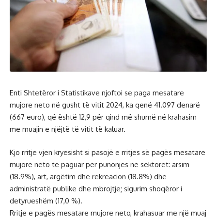
Enti Shtetëror i Statistikave njoftoi se paga mesatare
mujore neto në gusht të vitit 2024, ka qenë 41.097 denarë
(667 euro), që është 12,9 për qind më shumë në krahasim
me muajin e njëjtë të vitit të kaluar.
Kjo rritje vjen kryesisht si pasojë e rritjes së pagës mesatare
mujore neto të paguar për punonjës në sektorët: arsim
(18.9%), art, argëtim dhe rekreacion (18.8%) dhe
administratë publike dhe mbrojtje; sigurim shoqëror i
detyrueshëm (17,0 %).
Rritje e pagës mesatare mujore neto, krahasuar me një muaj