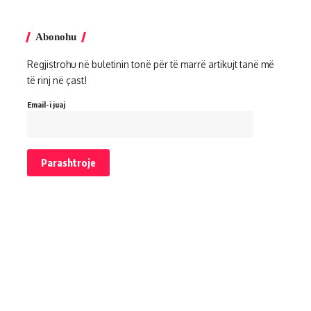
Abonohu
Regjistrohu në buletinin tonë për të marrë artikujt tanë më
të rinj në çast!
Email-i juaj