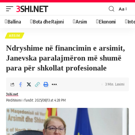
3SHI.NET
Aa
Ballina
Bota dhe Rajoni
Arsim
Ekonomi
Int
ARSIM
Ndryshime në financimin e arsimit,
Janevska paralajmëron më shumë
para për shkollat profesionale
3 Min. Leximi
3shi.net
Përditësimi i fundit: 2025/08/13 at 4:28 PM