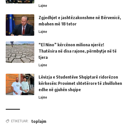
Lajme
Zgjedhjet e jashtëzakonshme në Bërvenicë,
mbahen më 18 tetor
Lajme
“El Nino” kërcënon miliona njerëz!
Thatësira në disa rajone, përmbytje në të
tjera
Lajme
Lëvizja e Studentëve Shqiptarë ridorëzon
kërkesën: Provimet shtetërore të zhvillohen
edhe në gjuhën shqipe
Lajme
toplajm
ETIKETUAR: