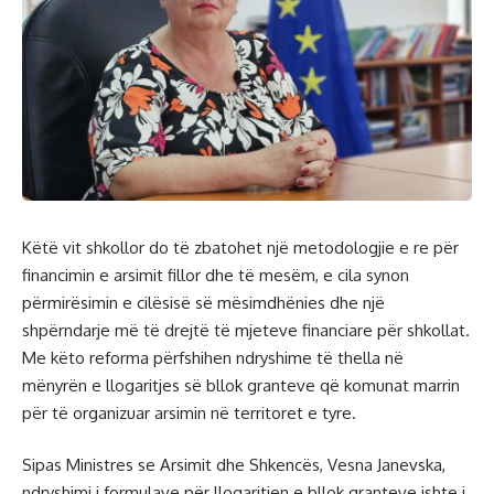
Këtë vit shkollor do të zbatohet një metodologjie e re për
financimin e arsimit fillor dhe të mesëm, e cila synon
përmirësimin e cilësisë së mësimdhënies dhe një
shpërndarje më të drejtë të mjeteve financiare për shkollat.
Me këto reforma përfshihen ndryshime të thella në
mënyrën e llogaritjes së bllok granteve që komunat marrin
për të organizuar arsimin në territoret e tyre.
Sipas Ministres se Arsimit dhe Shkencës, Vesna Janevska,
ndryshimi i formulave për llogaritjen e bllok granteve ishte i