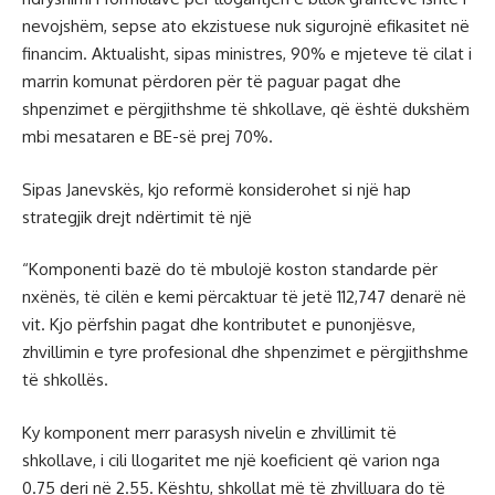
nevojshëm, sepse ato ekzistuese nuk sigurojnë efikasitet në
financim. Aktualisht, sipas ministres, 90% e mjeteve të cilat i
marrin komunat përdoren për të paguar pagat dhe
shpenzimet e përgjithshme të shkollave, që është dukshëm
mbi mesataren e BE-së prej 70%.
Sipas Janevskës, kjo reformë konsiderohet si një hap
strategjik drejt ndërtimit të një
“Komponenti bazë do të mbulojë koston standarde për
nxënës, të cilën e kemi përcaktuar të jetë 112,747 denarë në
vit. Kjo përfshin pagat dhe kontributet e punonjësve,
zhvillimin e tyre profesional dhe shpenzimet e përgjithshme
të shkollës.
Ky komponent merr parasysh nivelin e zhvillimit të
shkollave, i cili llogaritet me një koeficient që varion nga
0.75 deri në 2.55. Kështu, shkollat më të zhvilluara do të