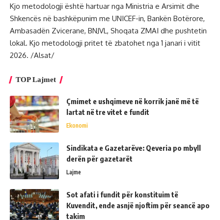
Kjo metodologji është hartuar nga Ministria e Arsimit dhe
Shkencës në bashkëpunim me UNICEF-in, Bankën Botërore,
Ambasadën Zvicerane, BNJVL, Shoqata ZMAI dhe pushtetin
lokal. Kjo metodologji pritet të zbatohet nga 1 janari i vitit
2026. /Alsat/
TOP Lajmet
Çmimet e ushqimeve në korrik janë më të
lartat në tre vitet e fundit
Ekonomi
Sindikata e Gazetarëve: Qeveria po mbyll
derën për gazetarët
Lajme
Sot afati i fundit për konstituim të
Kuvendit, ende asnjë njoftim për seancë apo
takim