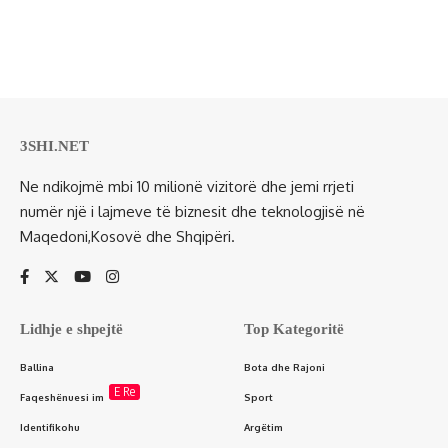
3SHI.NET
Ne ndikojmë mbi 10 milionë vizitorë dhe jemi rrjeti
numër një i lajmeve të biznesit dhe teknologjisë në
Maqedoni,Kosovë dhe Shqipëri.
Lidhje e shpejtë
Top Kategoritë
Ballina
Bota dhe Rajoni
E Re
Faqeshënuesi im
Sport
Identifikohu
Argëtim