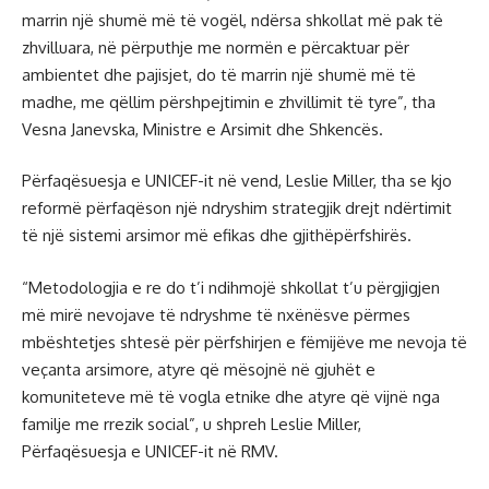
marrin një shumë më të vogël, ndërsa shkollat më pak të
zhvilluara, në përputhje me normën e përcaktuar për
ambientet dhe pajisjet, do të marrin një shumë më të
madhe, me qëllim përshpejtimin e zhvillimit të tyre”, tha
Vesna Janevska, Ministre e Arsimit dhe Shkencës.
Përfaqësuesja e UNICEF-it në vend, Leslie Miller, tha se kjo
reformë përfaqëson një ndryshim strategjik drejt ndërtimit
të një sistemi arsimor më efikas dhe gjithëpërfshirës.
“Metodologjia e re do t’i ndihmojë shkollat t’u përgjigjen
më mirë nevojave të ndryshme të nxënësve përmes
mbështetjes shtesë për përfshirjen e fëmijëve me nevoja të
veçanta arsimore, atyre që mësojnë në gjuhët e
komuniteteve më të vogla etnike dhe atyre që vijnë nga
familje me rrezik social”, u shpreh Leslie Miller,
Përfaqësuesja e UNICEF-it në RMV.