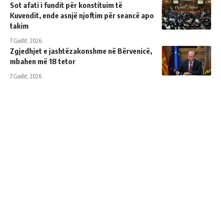
Sot afati i fundit për konstituim të
Kuvendit, ende asnjë njoftim për seancë apo
takim
7 Gusht, 2026
Zgjedhjet e jashtëzakonshme në Bërvenicë,
mbahen më 18 tetor
7 Gusht, 2026