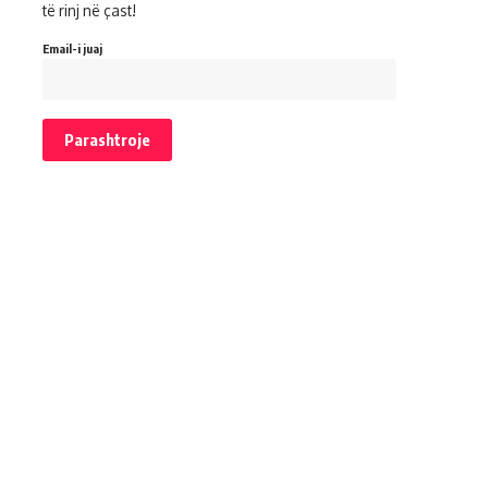
të rinj në çast!
Email-i juaj