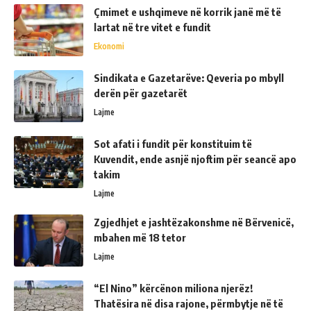
Çmimet e ushqimeve në korrik janë më të
lartat në tre vitet e fundit
Ekonomi
Sindikata e Gazetarëve: Qeveria po mbyll
derën për gazetarët
Lajme
Sot afati i fundit për konstituim të
Kuvendit, ende asnjë njoftim për seancë apo
takim
Lajme
Zgjedhjet e jashtëzakonshme në Bërvenicë,
mbahen më 18 tetor
Lajme
“El Nino” kërcënon miliona njerëz!
Thatësira në disa rajone, përmbytje në të