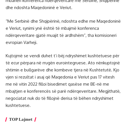
mbahen konferenca ndërqeveritare me Serbinë, Shqipërinë
dhe ndoshta Maqedoninë e Veriut.
“Me Serbinë dhe Shqipërinë, ndoshta edhe me Maqedoninë
e Veriut, synimi ynë është të mbajmë konferenca
ndërqeveritare gjatë muajit të ardhshëm”, tha komisioneri
evropian Varheji.
Kujtojmë se vendi duhet t’i bëj ndryshimet kushtetuese për
të ecur përpara në rrugën eurointegruese. Ato nënkuptojnë
shtimin e bullgarëve dhe kombeve tjera në Kushtetutë. Kjo
vjen si rezultat i asaj që Maqedonia e Veriut pas 17 vitesh
me në vitin 2022 filloi bisedimet qasëse me BE-në me
mbajtjen e konferencës së parë ndërqeveritare. Megjithatë,
negociatat nuk do të fillojnë derisa të bëhen ndryshimet
kushtetuese.
TOP Lajmet