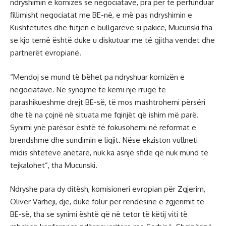
ndryshimin e kornizës së negociatave, pra për të përfunduar
fillimisht negociatat me BE-në, e më pas ndryshimin e
Kushtetutës dhe futjen e bullgarëve si pakicë, Mucunski tha
se kjo temë është duke u diskutuar me të gjitha vendet dhe
partnerët evropianë.
“Mendoj se mund të bëhet pa ndryshuar kornizën e
negociatave. Ne synojmë të kemi një rrugë të
parashikueshme drejt BE-së, të mos mashtrohemi përsëri
dhe të na çojnë në situata me fqinjët që ishim më parë.
Synimi ynë parësor është të fokusohemi në reformat e
brendshme dhe sundimin e ligjit. Nëse ekziston vullneti
midis shteteve anëtare, nuk ka asnjë sfidë që nuk mund të
tejkalohet”, tha Mucunski.
Ndryshe para dy ditësh, komisioneri evropian për Zgjerim,
Oliver Varheji, dje, duke folur për rëndësinë e zgjerimit të
BE-së, tha se synimi është që në tetor të këtij viti të