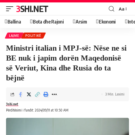
3SHI.NET
Aa
Ballina
Bota dhe Rajoni
Arsim
Ekonomi
Int
LAJME
POLITIKË
Ministri italian i MPJ-së: Nëse ne si
BE nuk i japim dorën Maqedonisë
së Veriut, Kina dhe Rusia do ta
bëjnë
3 Min. Leximi
3shi.net
Përditësimi i fundit: 2024/09/11 at 10:50 AM