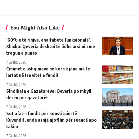
You Might Also Like
‘60% e të rinjve, analfabetë funksionalë’,
Xhixho: Qeveria dështoi të lidhë arsimin me
tregun e punës
7 Gusht, 2026
Çmimet e ushqimeve në korrik janë më të
lartat në tre vitet e fundit
7 Gusht, 2026
Sindikata e Gazetarëve: Qeveria po mbyll
derën për gazetarët
7 Gusht, 2026
Sot afati i fundit për konstituim të
Kuvendit, ende asnjë njoftim për seancë apo
takim
7 Gusht, 2026