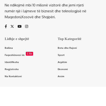
Ne ndikojmë mbi 10 milionë vizitorë dhe jemi rrjeti
numër një i lajmeve të biznesit dhe teknologjisë në
Maqedoni,Kosovë dhe Shqipëri.
Lidhje e shpejtë
Top Kategoritë
Ballina
Bota dhe Rajoni
E Re
Faqeshënuesi im
Sport
Identifikohu
Argëtim
Regjistrohu
Ekonomi
Na Kontaktoni
Arsim