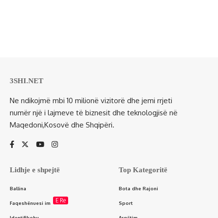
3SHI.NET
Ne ndikojmë mbi 10 milionë vizitorë dhe jemi rrjeti
numër një i lajmeve të biznesit dhe teknologjisë në
Maqedoni,Kosovë dhe Shqipëri.
Lidhje e shpejtë
Top Kategoritë
Ballina
Bota dhe Rajoni
E Re
Faqeshënuesi im
Sport
Identifikohu
Argëtim