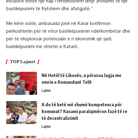
iniciativë është një hap i rëndësishëm drejt zhvillimit të një
bashkëpunimi të frytshëm dhe afatgjatë.”
Me këtë vizitë, ambasada jonë në Katar konfirmon
përkushtimin për të rritur bashkëpunimin ndërkombëtar dhe
për të eksploruar potencialin e ri ekonomik që sjell
bashkëpunimi me shtetin e Katarit.
TOP Lajmet
Në Hotël të Likovës, u përurua lagja me
emrin e Komandant Telit
Lajme
A do të ketë më shumë kompetenca për
komunat? Kasami paralajmëron fazë të re
të decentralizimit
Lajme