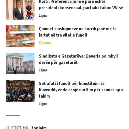
Kurti: Preferenca jonë e parë është
presidenti konsensual, partiak i takon VV-së
Lajme
Çmimet e ushqimeve në korrik janë më të
lartat në tre vitet e fundit
Ekonomi
Sindikata e Gazetarëve: Qeveria po mbyll
derën për gazetarët
Lajme
Sot afati i fundit për konstituim të
Kuvendit, ende asnjë njoftim për seancë apo
takim
Lajme
toplajm
ETIKETUAR: