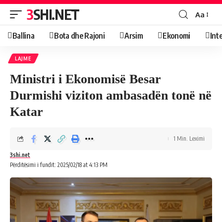
3SHI.NET
Aa
Ballina
Bota dhe Rajoni
Arsim
Ekonomi
Int
LAJME
Ministri i Ekonomisë Besar
Durmishi viziton ambasadën tonë në
Katar
1 Min. Leximi
3shi.net
Përditësimi i fundit: 2025/02/18 at 4:13 PM