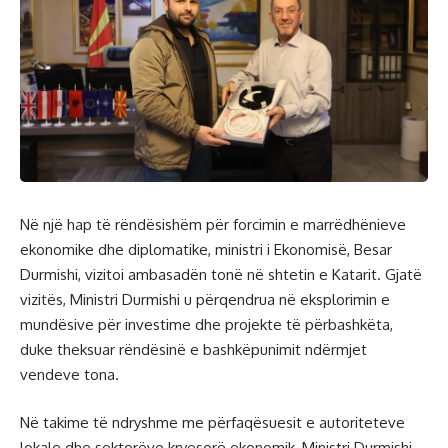
Në një hap të rëndësishëm për forcimin e marrëdhënieve
ekonomike dhe diplomatike, ministri i Ekonomisë, Besar
Durmishi, vizitoi ambasadën tonë në shtetin e Katarit. Gjatë
vizitës, Ministri Durmishi u përqendrua në eksplorimin e
mundësive për investime dhe projekte të përbashkëta,
duke theksuar rëndësinë e bashkëpunimit ndërmjet
vendeve tona.
Në takime të ndryshme me përfaqësuesit e autoriteteve
lokale dhe sektorëve kryesorë ekonomik, Ministri Durmishi