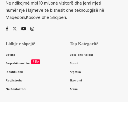
Ne ndikojmë mbi 10 milionë vizitorë dhe jemi rrjeti
numër një i lajmeve të biznesit dhe teknologjisë në
Maqedoni,Kosovë dhe Shqipëri.
Lidhje e shpejtë
Top Kategoritë
Ballina
Bota dhe Rajoni
E Re
Faqeshënuesi im
Sport
Identifikohu
Argëtim
Regjistrohu
Ekonomi
Na Kontaktoni
Arsim