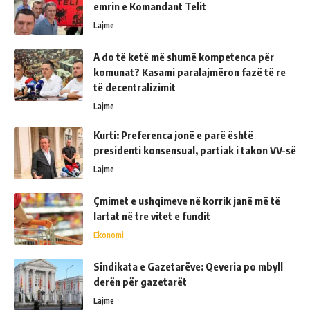
emrin e Komandant Telit
Lajme
A do të ketë më shumë kompetenca për
komunat? Kasami paralajmëron fazë të re
të decentralizimit
Lajme
Kurti: Preferenca jonë e parë është
presidenti konsensual, partiak i takon VV-së
Lajme
Çmimet e ushqimeve në korrik janë më të
lartat në tre vitet e fundit
Ekonomi
Sindikata e Gazetarëve: Qeveria po mbyll
derën për gazetarët
Lajme