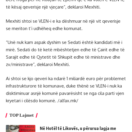
të kësaj qeverisje një vjeçare”, deklaroi Mexhiti.
Mexhiti shtoi se VLEN-i e ka dëshmuar në një vit qeverisje
se meriton t’i udhëheq edhe komunat.
“Unë nuk kam aspak dyshim se Sedati është kandidati më i
mirë. Sedati do të ketë mbështetjen edhe të Çairit edhe të
Sarajit edhe të Qytetit të Shkupit edhe të ministrave dhe
zv/ministrave”, deklaroi Mexhiti.
Ai shtoi se kjo qeveri ka ndarë 1 miliardë euro për problemet
infrastrukturore të komunave, duke thënë se VLEN-i nuk ka
disktiminuar asnjë komunë pavarësisht se nga cila parti vjen
kryetari i cilësdo komunë. /alfax.mk/
TOP Lajmet
Në Hotël të Likovës, u përurua lagja me