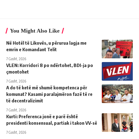
You Might Also Like
Në Hotël të Likovës, u përurua lagja me
emrin e Komandant Telit
7 Gusht, 2026
VLEN: Korridori 8 po ndërtohet, BDI-ja po
çmontohet
7 Gusht, 2026
A do të ketë më shumë kompetenca për
komunat? Kasami paralajmëron fazë të re
të decentralizimit
7 Gusht, 2026
Kurti: Preferenca jonë e parë është
presidenti konsensual, partiak i takon VV-së
7 Gusht, 2026