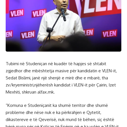
Tubimi në Studeniçan në kuadër të hapjes së shtabit
zgjedhor dhe mbështetja masive për kandidatin e VLEN-it,
Sedat Bislimi, janë një shenjë e mirë dhe e mbarë, tha
zv/kryeministri,njëherësh kandidat i VLEN-it për Çairin, Izet
Mexhiti, shkruan alfax.mk.
“Komuna e Studeniçanit ka shumë territor dhe shumë
probleme dhe nëse nuk e ka përkrahjen e Qytetit,
dikastereve e të Qeverisë, nuk mund të bëhen, siç është
bërë rruga për në Koliçan të Epërm që e ka vulën e VLEN-it,