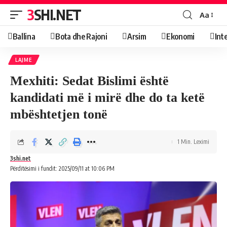
3SHI.NET
Aa
Ballina
Bota dhe Rajoni
Arsim
Ekonomi
Int
LAJME
Mexhiti: Sedat Bislimi është
kandidati më i mirë dhe do ta ketë
mbështetjen tonë
1 Min. Leximi
3shi.net
Përditësimi i fundit: 2025/09/11 at 10:06 PM