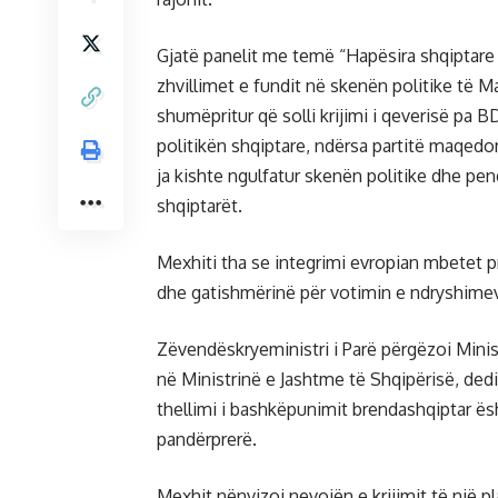
Gjatë panelit me temë “Hapësira shqiptare 
zhvillimet e fundit në skenën politike të 
shumëpritur që solli krijimi i qeverisë pa B
politikën shqiptare, ndërsa partitë maqed
ja kishte ngulfatur skenën politike dhe pe
shqiptarët.
Mexhiti tha se integrimi evropian mbetet pr
dhe gatishmërinë për votimin e ndryshim
Zëvendëskryeministri i Parë përgëzoi Minist
në Ministrinë e Jashtme të Shqipërisë, dedi
thellimi i bashkëpunimit brendashqiptar 
pandërprerë.
Mexhit nënvizoi nevojën e krijimit të një 