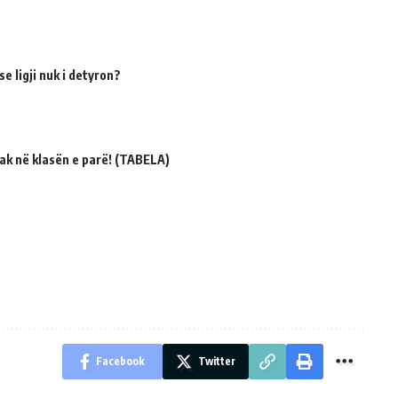
e ligji nuk i detyron?
ak në klasën e parë! (TABELA)
Facebook
Twitter