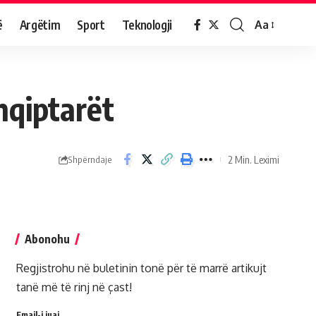
ë
Argëtim
Sport
Teknologji
Aa
hqiptarët
2 Min. Leximi
Shpërndaje
Abonohu
Regjistrohu në buletinin tonë për të marrë artikujt
tanë më të rinj në çast!
Email-i juaj