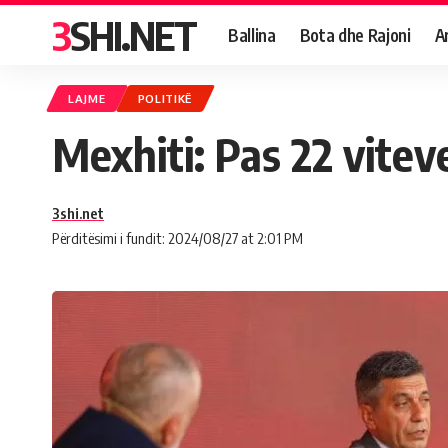
3SHI.NET
Ballina
Bota dhe Rajoni
A
LAJME
POLITIKË
Mexhiti: Pas 22 vitev
3shi.net
Përditësimi i fundit: 2024/08/27 at 2:01 PM