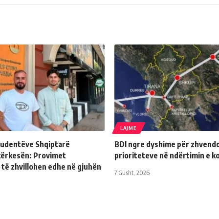
LAJME
Studentëve Shqiptarë
BDI ngre dyshime për zhvendo
kërkesën: Provimet
prioriteteve në ndërtimin e k
 të zhvillohen edhe në gjuhën
7 Gusht, 2026