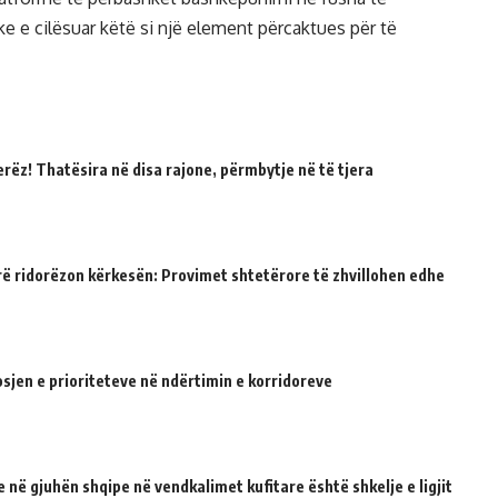
e e cilësuar këtë si një element përcaktues për të
erëz! Thatësira në disa rajone, përmbytje në të tjera
rë ridorëzon kërkesën: Provimet shtetërore të zhvillohen edhe
sjen e prioriteteve në ndërtimin e korridoreve
 në gjuhën shqipe në vendkalimet kufitare është shkelje e ligjit