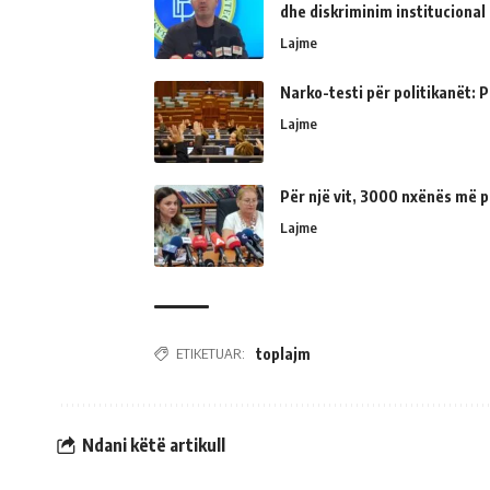
dhe diskriminim institucional
Lajme
Narko-testi për politikanët: Ps
Lajme
Për një vit, 3000 nxënës më p
Lajme
ETIKETUAR:
toplajm
Ndani këtë artikull