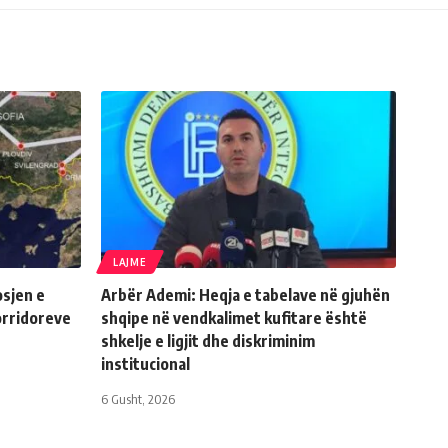
LAJME
sjen e
Arbër Ademi: Heqja e tabelave në gjuhën
orridoreve
shqipe në vendkalimet kufitare është
shkelje e ligjit dhe diskriminim
institucional
6 Gusht, 2026