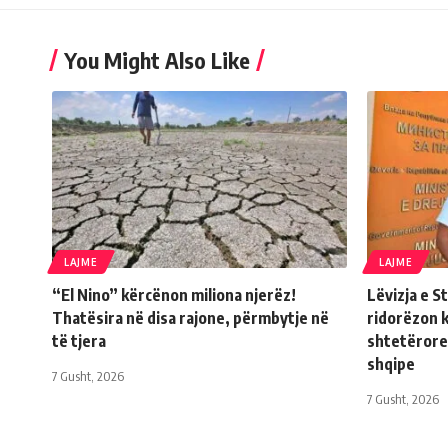
You Might Also Like
LAJME
LAJME
“El Nino” kërcënon miliona njerëz!
Lëvizja e 
Thatësira në disa rajone, përmbytje në
ridorëzon 
të tjera
shtetërore
shqipe
7 Gusht, 2026
7 Gusht, 2026