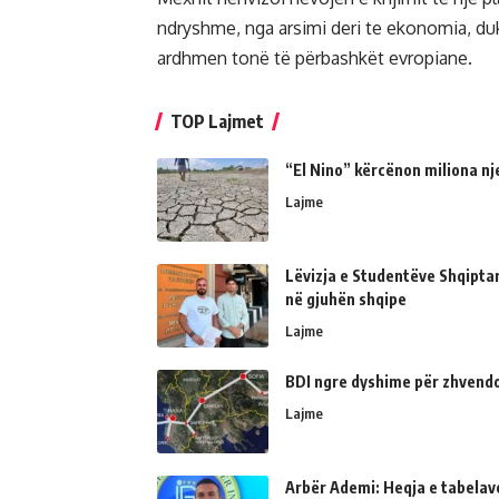
ndryshme, nga arsimi deri te ekonomia, duk
ardhmen tonë të përbashkët evropiane.
TOP Lajmet
“El Nino” kërcënon miliona nj
Lajme
Lëvizja e Studentëve Shqipta
në gjuhën shqipe
Lajme
BDI ngre dyshime për zhvendo
Lajme
Arbër Ademi: Heqja e tabelave