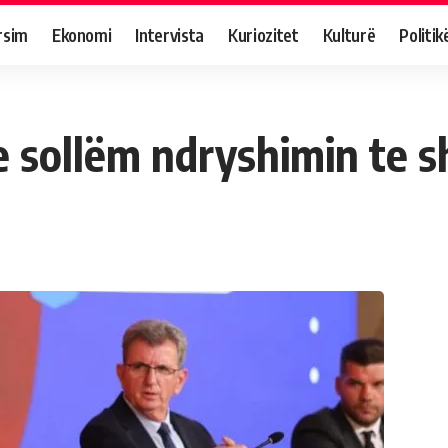
rsim
Ekonomi
Intervista
Kuriozitet
Kulturë
Politik
e sollëm ndryshimin te s