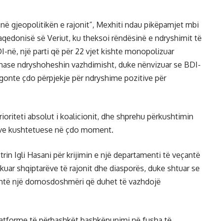
në gjeopolitikën e rajonit”, Mexhiti ndau pikëpamjet mbi
Maqedonisë së Veriut, ku theksoi rëndësinë e ndryshimit të
DI-në, një parti që për 22 vjet kishte monopolizuar
onase ndryshoheshin vazhdimisht, duke nënvizuar se BDI-
ngonte çdo përpjekje për ndryshime pozitive për
ioriteti absolut i koalicionit, dhe shprehu përkushtimin
eve kushtetuese në çdo moment.
rin Igli Hasani për krijimin e një departamenti të veçantë
kuar shqiptarëve të rajonit dhe diasporës, duke shtuar se
është një domosdoshmëri që duhet të vazhdojë
platforme të përbashkët bashkëpunimi në fusha të