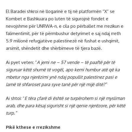
El Baradei shkroi në llogarinë e tij në platformën “X” se
Kombet e Bashkuara po luten të sigurojnë fondet e
nevojshme për UNRWA-n, e cila po përballet me rrezikun e
falimentimit, për të përmbushur detyrimet e saj ndaj rreth
5.9 milionë refugjatëve palestinezë në fushat e ushqimit,
arsimit, shëndetit dhe shërbimeve të tjera bazë.
Ai pyet veten: “
A jemi ne – 57 vende – të paaftë për të
siguruar këtë shumë të vogël, apo kemi humbur atë që ka
mbetur nga njerëzimi ynë ndaj popullit palestinez pasi e
lamë të shfaroset para syve tanë për një mijë ditë?”
Ai shtoi: “
E tëra çfarë di është se turpërohem si një mysliman
arab, dhe para kësaj sigurisht si një qenie njerëzore, për këtë
turp.”
Pikë kthese e rrezikshme