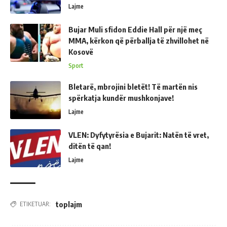
Lajme
Bujar Muli sfidon Eddie Hall për një meç
MMA, kërkon që përballja të zhvillohet në
Kosovë
Sport
Bletarë, mbrojini bletët! Të martën nis
spërkatja kundër mushkonjave!
Lajme
VLEN: Dyfytyrësia e Bujarit: Natën të vret,
ditën të qan!
Lajme
toplajm
ETIKETUAR: