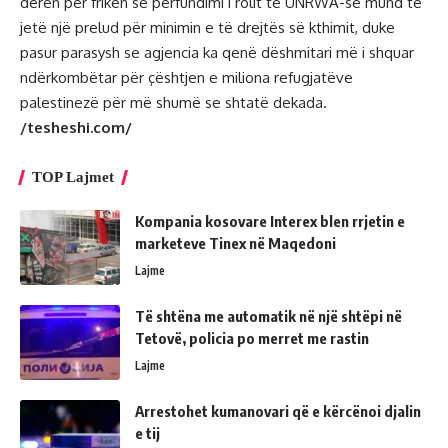
derën për frikën se përfundimi i rolit të UNRWA-së mund të
jetë një prelud për minimin e të drejtës së kthimit, duke
pasur parasysh se agjencia ka qenë dëshmitari më i shquar
ndërkombëtar për çështjen e miliona refugjatëve
palestinezë për më shumë se shtatë dekada.
/tesheshi.com/
TOP Lajmet
Kompania kosovare Interex blen rrjetin e
marketeve Tinex në Maqedoni
Lajme
Të shtëna me automatik në një shtëpi në
Tetovë, policia po merret me rastin
Lajme
Arrestohet kumanovari që e kërcënoi djalin
e tij