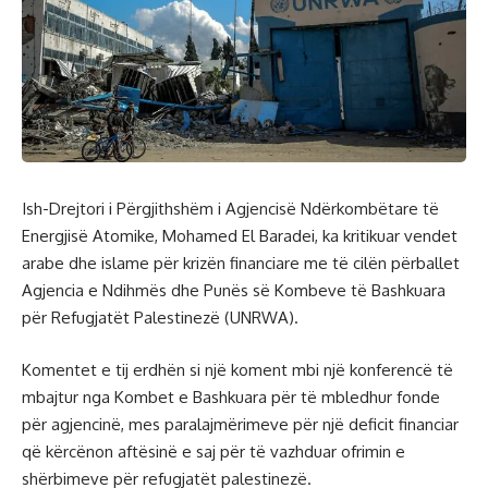
Ish-Drejtori i Përgjithshëm i Agjencisë Ndërkombëtare të
Energjisë Atomike, Mohamed El Baradei, ka kritikuar vendet
arabe dhe islame për krizën financiare me të cilën përballet
Agjencia e Ndihmës dhe Punës së Kombeve të Bashkuara
për Refugjatët Palestinezë (UNRWA).
Komentet e tij erdhën si një koment mbi një konferencë të
mbajtur nga Kombet e Bashkuara për të mbledhur fonde
për agjencinë, mes paralajmërimeve për një deficit financiar
që kërcënon aftësinë e saj për të vazhduar ofrimin e
shërbimeve për refugjatët palestinezë.