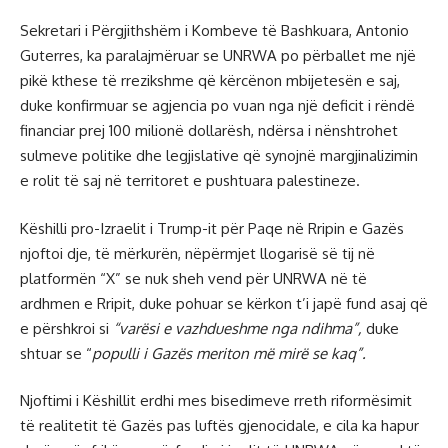
Sekretari i Përgjithshëm i Kombeve të Bashkuara, Antonio
Guterres, ka paralajmëruar se UNRWA po përballet me një
pikë kthese të rrezikshme që kërcënon mbijetesën e saj,
duke konfirmuar se agjencia po vuan nga një deficit i rëndë
financiar prej 100 milionë dollarësh, ndërsa i nënshtrohet
sulmeve politike dhe legjislative që synojnë margjinalizimin
e rolit të saj në territoret e pushtuara palestineze.
Këshilli pro-Izraelit i Trump-it për Paqe në Rripin e Gazës
njoftoi dje, të mërkurën, nëpërmjet llogarisë së tij në
platformën “X” se nuk sheh vend për UNRWA në të
ardhmen e Rripit, duke pohuar se kërkon t’i japë fund asaj që
e përshkroi si
“varësi e vazhdueshme nga ndihma”,
duke
shtuar se “
populli i Gazës meriton më mirë se kaq”.
Njoftimi i Këshillit erdhi mes bisedimeve rreth riformësimit
të realitetit të Gazës pas luftës gjenocidale, e cila ka hapur