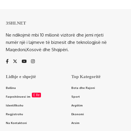
3SHI.NET
Ne ndikojmë mbi 10 milionë vizitorë dhe jemi rrjeti
numër një i lajmeve të biznesit dhe teknologjisë në
Maqedoni,Kosovë dhe Shqipëri.
Lidhje e shpejtë
Top Kategoritë
Ballina
Bota dhe Rajoni
E Re
Faqeshënuesi im
Sport
Identifikohu
Argëtim
Regjistrohu
Ekonomi
Na Kontaktoni
Arsim