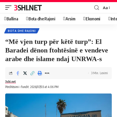
3SHI.NET
Aa
Ballina
Bota dhe Rajoni
Arsim
Ekonomi
Int
BOTA DHE RAJONI
“Më vjen turp për këtë turp”: El
Baradei dënon ftohtësinë e vendeve
arabe dhe islame ndaj UNRWA-s
3 Min. Leximi
3shi.net
Përditësimi i fundit: 2026/07/03 at 4:06 PM