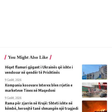
You Might Also Like
Hiqet flamuri gjigant i Ukrainës që ishte i
vendosur në qendër të Prishtinës
9 Gusht, 2026
Kompania kosovare Interex blen rrjetin e
marketeve Tinex në Maqedoni
9 Gusht, 2026
Rama për zjarrin në Krujë: Shteti ishte në
këmbë, heronjtë tanë shmangën një tragjedi