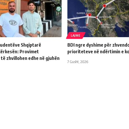
LAJME
Studentëve Shqiptarë
BDI ngre dyshime për zhvendo
kërkesën: Provimet
prioriteteve në ndërtimin e k
 të zhvillohen edhe në gjuhën
7 Gusht, 2026