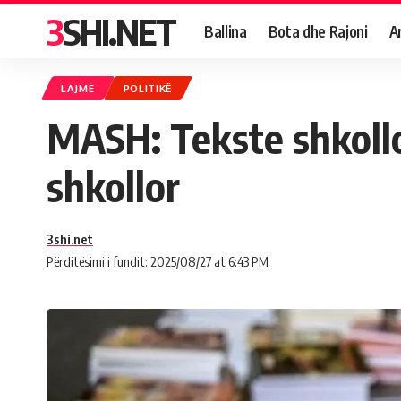
3SHI.NET
Ballina
Bota dhe Rajoni
A
LAJME
POLITIKË
MASH: Tekste shkollore
shkollor
3shi.net
Përditësimi i fundit: 2025/08/27 at 6:43 PM