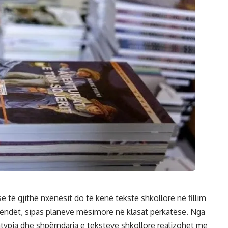
 të gjithë nxënësit do të kenë tekste shkollore në fillim
ha lëndët, sipas planeve mësimore në klasat përkatëse. Nga
htypja dhe shpërndarja e teksteve shkollore realizohet me