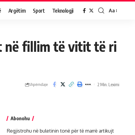
ë
Argëtim
Sport
Teknologji
Aa
ë fillim të vitit të ri
2 Min. Leximi
Shpërndaje
Abonohu
Regjistrohu në buletinin tonë për të marrë artikujt