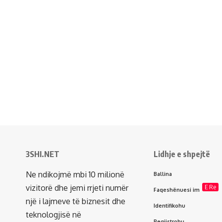
3SHI.NET
Lidhje e shpejtë
Ne ndikojmë mbi 10 milionë
Ballina
vizitorë dhe jemi rrjeti numër
E Re
Faqeshënuesi im
një i lajmeve të biznesit dhe
Identifikohu
teknologjisë në
Regjistrohu