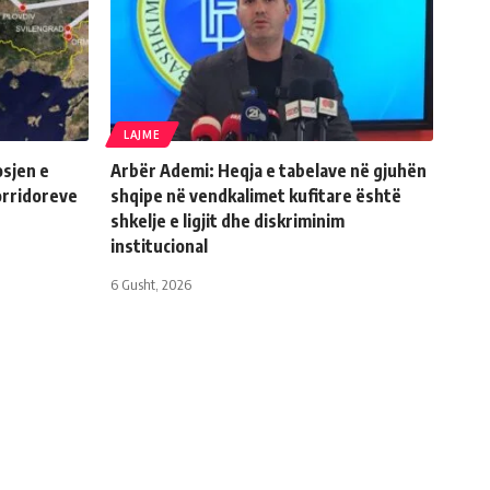
LAJME
sjen e
Arbër Ademi: Heqja e tabelave në gjuhën
orridoreve
shqipe në vendkalimet kufitare është
shkelje e ligjit dhe diskriminim
institucional
6 Gusht, 2026