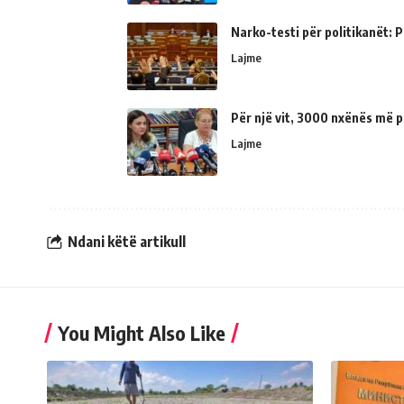
Narko-testi për politikanët: Ps
Lajme
Për një vit, 3000 nxënës më p
Lajme
Ndani këtë artikull
You Might Also Like