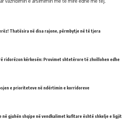
ruar vazhdimin e arsimimin më të mirë edhe më tej.
erëz! Thatësira në disa rajone, përmbytje në të tjera
rë ridorëzon kërkesën: Provimet shtetërore të zhvillohen edhe
sjen e prioriteteve në ndërtimin e korridoreve
 në gjuhën shqipe në vendkalimet kufitare është shkelje e ligjit