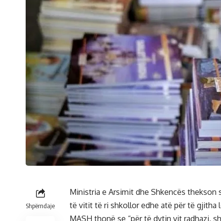
Ministria e Arsimit dhe Shkencës thekson se
të vitit të ri shkollor edhe atë për të gjit
Shpërndaje
MASH thonë se “për të dytin vit radhazi, s