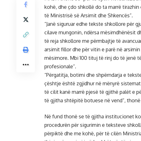
kohë, dhe çdo shkollë do ta marrë tirazhin 
të Ministrisë së Arsimit dhe Shkencës”.
“Janë siguruar edhe tekste shkollore për gju
cilave mungonin, ndërsa mësimdhënësit dhe 
të reja shkollore me përmbajtje të avancuar
arsimit fillor dhe për vitin e parë në arsim
mësimore. Mbi 100 tituj të rinj do të jen
profesionale”.
“Përgatitja, botimi dhe shpërndarja e tekst
çështje është zgjidhur në mënyrë sistematik
të cilit kanë marrë pjesë të gjithë palët e 
të gjitha shtëpitë botuese në vend”, thon
Në fund thonë se të gjitha institucionet k
procedurën për sigurimin e teksteve shkol
përpiktë dhe me kohë, për të cilën Minist