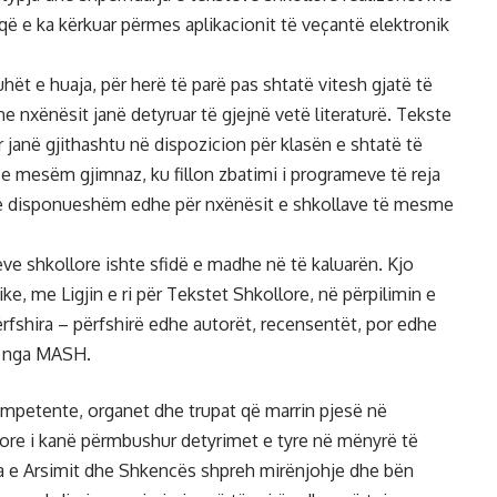
që e ka kërkuar përmes aplikacionit të veçantë elektronik
hët e huaja, për herë të parë pas shtatë vitesh gjatë të
nxënësit janë detyruar të gjejnë vetë literaturë. Tekste
 janë gjithashtu në dispozicion për klasën e shtatë të
in e mesëm gjimnaz, ku fillon zbatimi i programeve të reja
ë të disponueshëm edhe për nxënësit e shkollave të mesme
eve shkollore ishte sfidë e madhe në të kaluarën. Kjo
e, me Ligjin e ri për Tekstet Shkollore, në përpilimin e
përfshira – përfshirë edhe autorët, recensentët, por edhe
ë nga MASH.
ompetente, organet dhe trupat që marrin pjesë në
lore i kanë përmbushur detyrimet e tyre në mënyrë të
ria e Arsimit dhe Shkencës shpreh mirënjohje dhe bën