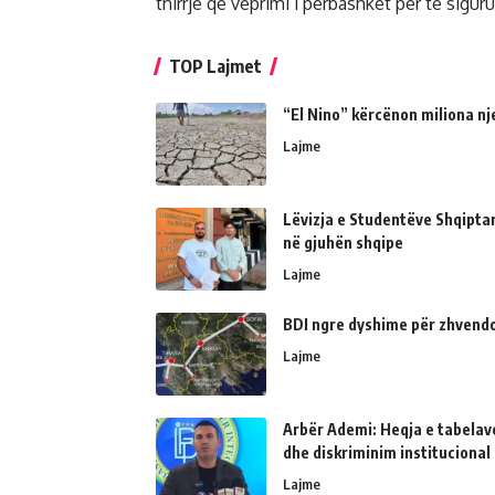
thirrje që veprimi i përbashkët për të sigu
TOP Lajmet
“El Nino” kërcënon miliona nj
Lajme
Lëvizja e Studentëve Shqipta
në gjuhën shqipe
Lajme
BDI ngre dyshime për zhvendo
Lajme
Arbër Ademi: Heqja e tabelave
dhe diskriminim institucional
Lajme