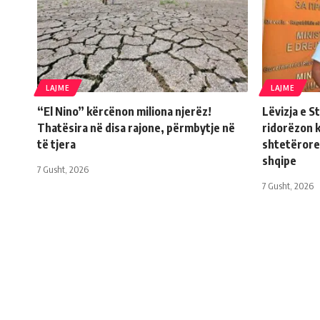
LAJME
LAJME
“El Nino” kërcënon miliona njerëz!
Lëvizja e 
Thatësira në disa rajone, përmbytje në
ridorëzon 
të tjera
shtetërore
shqipe
7 Gusht, 2026
7 Gusht, 2026