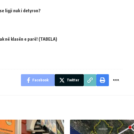
e ligji nuk i detyron?
ak në klasën e parë! (TABELA)
Facebook
Twitter