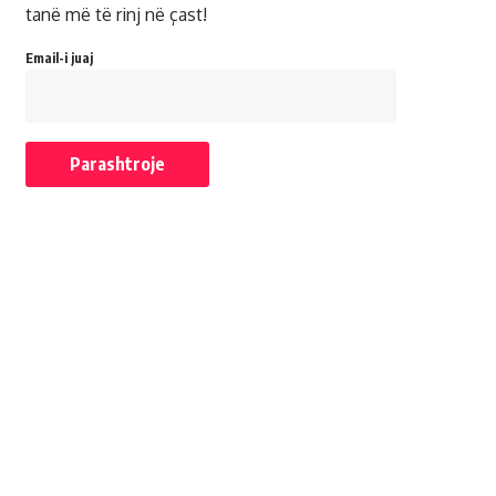
tanë më të rinj në çast!
Email-i juaj