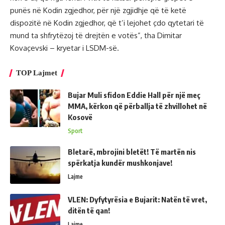
punës në Kodin zgjedhor, për një zgjidhje që të ketë
dispozitë në Kodin zgjedhor, që t’i lejohet çdo qytetari të
mund ta shfrytëzoj të drejtën e votës”, tha Dimitar
Kovaçevski – kryetar i LSDM-së.
TOP Lajmet
Bujar Muli sfidon Eddie Hall për një meç
MMA, kërkon që përballja të zhvillohet në
Kosovë
Sport
Bletarë, mbrojini bletët! Të martën nis
spërkatja kundër mushkonjave!
Lajme
VLEN: Dyfytyrësia e Bujarit: Natën të vret,
ditën të qan!
Lajme