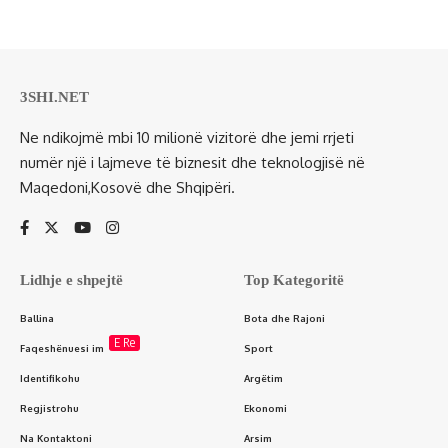
3SHI.NET
Ne ndikojmë mbi 10 milionë vizitorë dhe jemi rrjeti
numër një i lajmeve të biznesit dhe teknologjisë në
Maqedoni,Kosovë dhe Shqipëri.
Lidhje e shpejtë
Top Kategoritë
Ballina
Bota dhe Rajoni
E Re
Faqeshënuesi im
Sport
Identifikohu
Argëtim
Regjistrohu
Ekonomi
Na Kontaktoni
Arsim