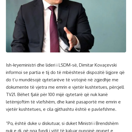
Ish-kryeministri dhe lideri i LSDM-së, Dimitar Kovaçevski
informoi se partia e tij do të mbështesë dispozitë ligjore që
do t’u mundësojë qytetarëve të votojnë në zgjedhje me
dokumente të vjetra me emrin e vjetër kushtetues, përcjell
TV21. Bëhet fjalë për 100 mijë qytetarë që nuk kanë
letërnjoftim të vlefshëm, dhe kanë pasaportë me emrin e
vjetër kushtetues, e cila gjithashtu është e pavlefshme.
“Po, është duke u diskutuar, si duket Ministri i Brendshëm
nuk e di, që nga fundi i vitit të kaluar punojnë grupet e