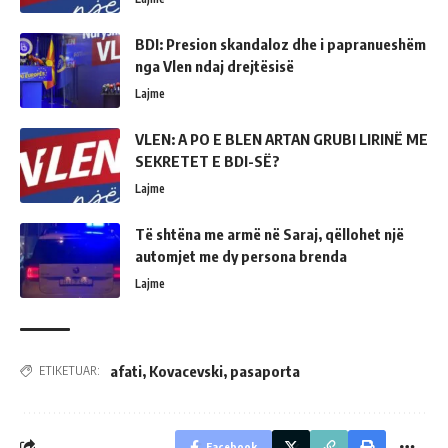
BDI: Presion skandaloz dhe i papranueshëm
nga Vlen ndaj drejtësisë
Lajme
VLEN: A PO E BLEN ARTAN GRUBI LIRINË ME
SEKRETET E BDI-SË?
Lajme
Të shtëna me armë në Saraj, qëllohet një
automjet me dy persona brenda
Lajme
afati
,
Kovacevski
,
pasaporta
ETIKETUAR:
Facebook