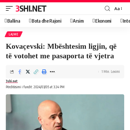
3SHI.NET
Aa
Ballina
Bota dhe Rajoni
Arsim
Ekonomi
Int
LAJME
Kovaçevski: Mbështesim ligjin, që
të votohet me pasaporta të vjetra
1 Min. Leximi
3shi.net
Përditësimi i fundit: 2024/03/05 at 3:24 PM