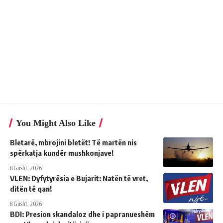
You Might Also Like
Bletarë, mbrojini bletët! Të martën nis
spërkatja kundër mushkonjave!
8 Gusht, 2026
VLEN: Dyfytyrësia e Bujarit: Natën të vret,
ditën të qan!
8 Gusht, 2026
BDI: Presion skandaloz dhe i papranueshëm