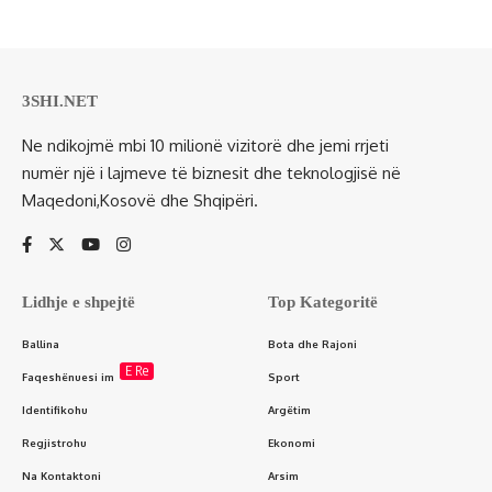
3SHI.NET
Ne ndikojmë mbi 10 milionë vizitorë dhe jemi rrjeti
numër një i lajmeve të biznesit dhe teknologjisë në
Maqedoni,Kosovë dhe Shqipëri.
Lidhje e shpejtë
Top Kategoritë
Ballina
Bota dhe Rajoni
E Re
Faqeshënuesi im
Sport
Identifikohu
Argëtim
Regjistrohu
Ekonomi
Na Kontaktoni
Arsim