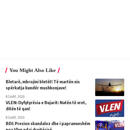
You Might Also Like
Bletarë, mbrojini bletët! Të martën nis
spërkatja kundër mushkonjave!
8 Gusht, 2026
VLEN: Dyfytyrësia e Bujarit: Natën të vret,
ditën të qan!
8 Gusht, 2026
BDI: Presion skandaloz dhe i papranueshëm
nga Vlen ndaj drejtësisë