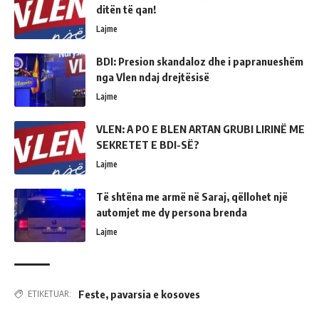
ditën të qan!
Lajme
BDI: Presion skandaloz dhe i papranueshëm
nga Vlen ndaj drejtësisë
Lajme
VLEN: A PO E BLEN ARTAN GRUBI LIRINË ME
SEKRETET E BDI-SË?
Lajme
Të shtëna me armë në Saraj, qëllohet një
automjet me dy persona brenda
Lajme
Feste
,
pavarsia e kosoves
ETIKETUAR: