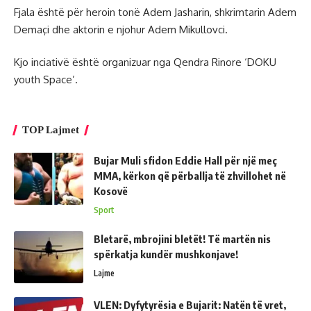
Fjala është për heroin tonë Adem Jasharin, shkrimtarin Adem
Demaçi dhe aktorin e njohur Adem Mikullovci.
Kjo inciativë është organizuar nga Qendra Rinore ‘DOKU
youth Space’.
TOP Lajmet
Bujar Muli sfidon Eddie Hall për një meç
MMA, kërkon që përballja të zhvillohet në
Kosovë
Sport
Bletarë, mbrojini bletët! Të martën nis
spërkatja kundër mushkonjave!
Lajme
VLEN: Dyfytyrësia e Bujarit: Natën të vret,