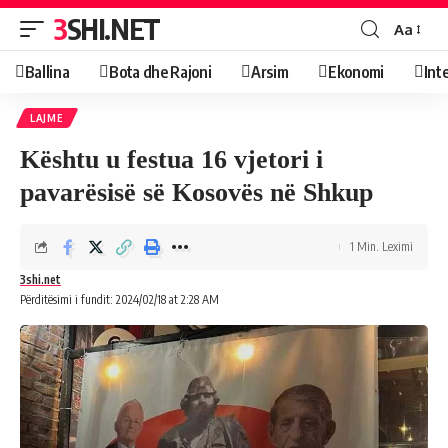
3SHI.NET
Aa
Ballina
Bota dhe Rajoni
Arsim
Ekonomi
Int
LAJME
Kështu u festua 16 vjetori i
pavarësisë së Kosovës në Shkup
1 Min. Leximi
3shi.net
Përditësimi i fundit: 2024/02/18 at 2:28 AM