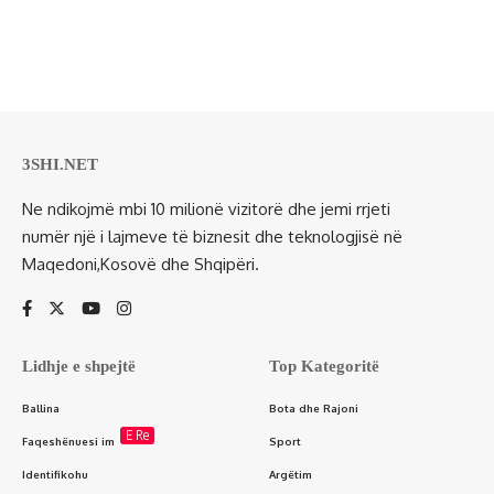
3SHI.NET
Ne ndikojmë mbi 10 milionë vizitorë dhe jemi rrjeti
numër një i lajmeve të biznesit dhe teknologjisë në
Maqedoni,Kosovë dhe Shqipëri.
Lidhje e shpejtë
Top Kategoritë
Ballina
Bota dhe Rajoni
E Re
Faqeshënuesi im
Sport
Identifikohu
Argëtim