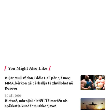
You Might Also Like
Bujar Muli sfidon Eddie Hall për një meç
MMA, kërkon që përballja të zhvillohet në
Kosovë
8 Gusht, 2026
Bletarë, mbrojini bletët! Të martën nis
spërkatja kundër mushkonjave!