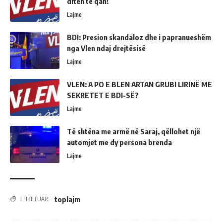
ditën të qan!
Lajme
BDI: Presion skandaloz dhe i papranueshëm
nga Vlen ndaj drejtësisë
Lajme
VLEN: A PO E BLEN ARTAN GRUBI LIRINË ME
SEKRETET E BDI-SË?
Lajme
Të shtëna me armë në Saraj, qëllohet një
automjet me dy persona brenda
Lajme
toplajm
ETIKETUAR: