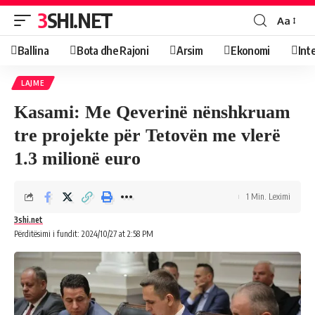
3SHI.NET
Aa
Ballina
Bota dhe Rajoni
Arsim
Ekonomi
Int
LAJME
Kasami: Me Qeverinë nënshkruam
tre projekte për Tetovën me vlerë
1.3 milionë euro
1 Min. Leximi
3shi.net
Përditësimi i fundit: 2024/10/27 at 2:58 PM