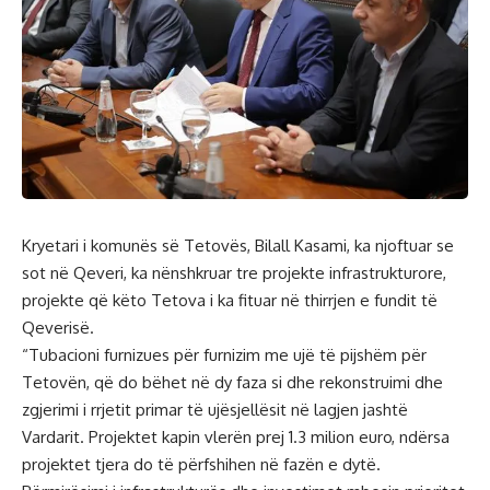
Kryetari i komunës së Tetovës, Bilall Kasami, ka njoftuar se
sot në Qeveri, ka nënshkruar tre projekte infrastrukturore,
projekte që këto Tetova i ka fituar në thirrjen e fundit të
Qeverisë.
“Tubacioni furnizues për furnizim me ujë të pijshëm për
Tetovën, që do bëhet në dy faza si dhe rekonstruimi dhe
zgjerimi i rrjetit primar të ujësjellësit në lagjen jashtë
Vardarit. Projektet kapin vlerën prej 1.3 milion euro, ndërsa
projektet tjera do të përfshihen në fazën e dytë.