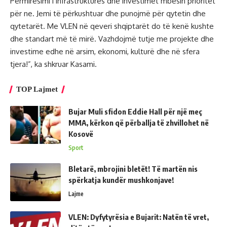
Përmirësimi i infrastrukturës dhe investimet mbesin prioritet
për ne. Jemi të përkushtuar dhe punojmë për qytetin dhe
qytetarët. Me VLEN në qeveri shqiptarët do të kenë kushte
dhe standart më të mirë. Vazhdojmë tutje me projekte dhe
investime edhe në arsim, ekonomi, kulturë dhe në sfera
tjera!”, ka shkruar Kasami.
TOP Lajmet
Bujar Muli sfidon Eddie Hall për një meç
MMA, kërkon që përballja të zhvillohet në
Kosovë
Sport
Bletarë, mbrojini bletët! Të martën nis
spërkatja kundër mushkonjave!
Lajme
VLEN: Dyfytyrësia e Bujarit: Natën të vret,