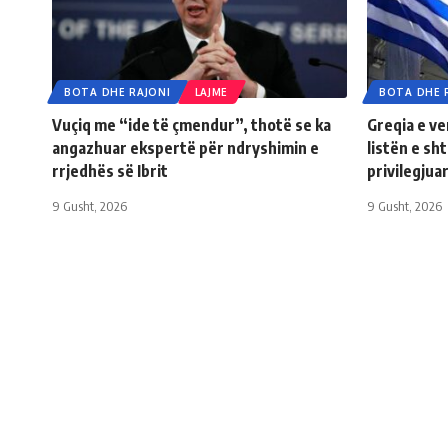
BOTA DHE RAJONI
LAJME
BOTA DHE 
Vuçiq me “ide të çmendur”, thotë se ka
Greqia e v
angazhuar ekspertë për ndryshimin e
listën e sh
rrjedhës së Ibrit
privilegjua
9 Gusht, 2026
9 Gusht, 2026