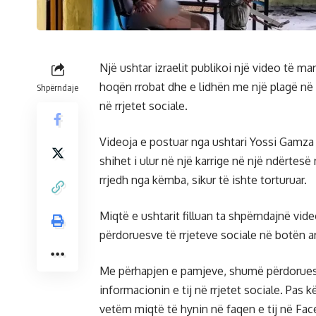
Një ushtar izraelit publikoi një video të mar
hoqën rrobat dhe e lidhën me një plagë n
Shpërndaje
në rrjetet sociale.
Videoja e postuar nga ushtari Yossi Gamza në
shihet i ulur në një karrige në një ndërtesë
rrjedh nga këmba, sikur të ishte torturuar.
Miqtë e ushtarit filluan ta shpërndajnë vi
përdoruesve të rrjeteve sociale në botën a
Me përhapjen e pamjeve, shumë përdorues të
informacionin e tij në rrjetet sociale. Pas k
vetëm miqtë të hynin në faqen e tij në Fa