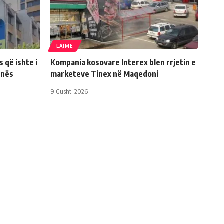
LAJME
s që ishte i
Kompania kosovare Interex blen rrjetin e
inës
marketeve Tinex në Maqedoni
9 Gusht, 2026