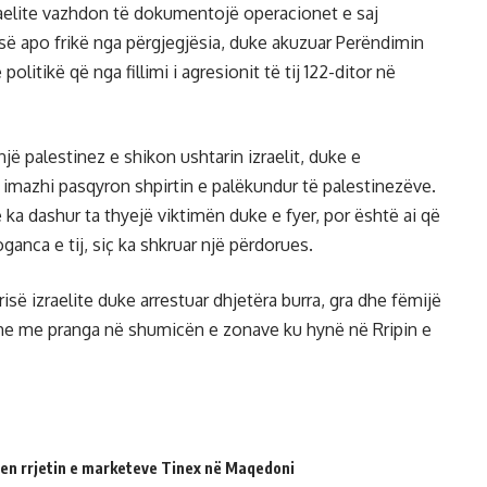
raelite vazhdon të dokumentojë operacionet e saj
së apo frikë nga përgjegjësia, duke akuzuar Perëndimin
itikë që nga fillimi i agresionit të tij 122-ditor në
ë palestinez e shikon ushtarin izraelit, duke e
imazhi pasqyron shpirtin e palëkundur të palestinezëve.
ë ka dashur ta thyejë viktimën duke e fyer, por është ai që
ganca e tij, siç ka shkruar një përdorues.
trisë izraelite duke arrestuar dhjetëra burra, gra dhe fëmijë
r dhe me pranga në shumicën e zonave ku hynë në Rripin e
en rrjetin e marketeve Tinex në Maqedoni