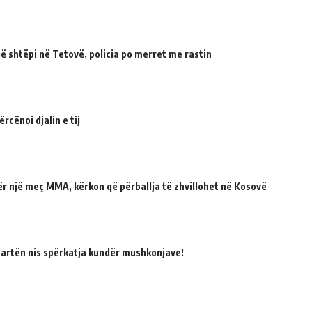
 shtëpi në Tetovë, policia po merret me rastin
cënoi djalin e tij
për një meç MMA, kërkon që përballja të zhvillohet në Kosovë
martën nis spërkatja kundër mushkonjave!