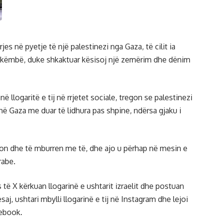
rjes në pyetje të një palestinezi nga Gaza, të cilit ia
ë këmbë, duke shkaktuar kësisoj një zemërim dhe dënim
 llogaritë e tij në rrjetet sociale, tregon se palestinezi
 në Gaza me duar të lidhura pas shpine, ndërsa gjaku i
deon dhe të mburren me të, dhe ajo u përhap në mesin e
rabe.
 X kërkuan llogarinë e ushtarit izraelit dhe postuan
ësaj, ushtari mbylli llogarinë e tij në Instagram dhe lejoi
cebook.