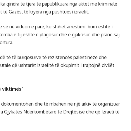
 ka qindra të tjera të papublikuara nga aktet më kriminale
të Gazës, të kryera nga pushtuesi izraelit.
 se në videon e parë, ku shihet arrestimi, burri është i
ëmba e tij është e plagosur dhe e gjakosur, dhe pranë saj
ortura.
dë të të burgosurve të rezistencës palestineze dhe
ale që ushtarët izraelitë të okupimit i trajtojnë civilët
ë viktimës”
 të dokumentohen dhe të mbahen në një arkiv të organizuar
a Gjykatës Ndërkombëtare të Drejtësisë dhe që Izraeli të