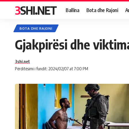
3SHI.NET
Ballina
Bota dhe Rajoni
A
BOTA DHE RAJONI
Gjakpirësi dhe viktima
3shi.net
Përditësimi i fundit: 2024/02/07 at 7:00 PM