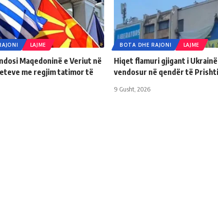
RAJONI
LAJME
BOTA DHE RAJONI
LAJME
endosi Maqedoninë e Veriut në
Hiqet flamuri gjigant i Ukrainë
teteve me regjim tatimor të
vendosur në qendër të Prisht
r
9 Gusht, 2026