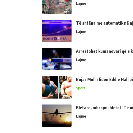
Lajme
Të shtëna me automatik në një
Lajme
Arrestohet kumanovari që e kër
Lajme
Bujar Muli sfidon Eddie Hall 
Sport
Bletarë, mbrojini bletët! Të 
Lajme