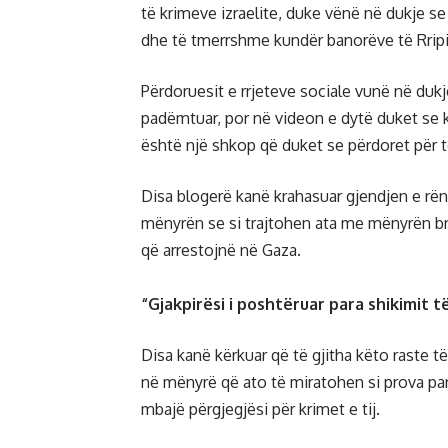
të krimeve izraelite, duke vënë në dukje se
dhe të tmerrshme kundër banorëve të Rripit 
Përdoruesit e rrjeteve sociale vunë në dukje
padëmtuar, por në videon e dytë duket se k
është një shkop që duket se përdoret për t
Disa blogerë kanë krahasuar gjendjen e rën
mënyrën se si trajtohen ata me mënyrën brut
që arrestojnë në Gaza.
“Gjakpirësi i poshtëruar para shikimit t
Disa kanë kërkuar që të gjitha këto raste
në mënyrë që ato të miratohen si prova par
mbajë përgjegjësi për krimet e tij.