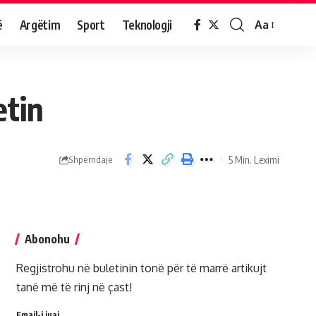
ë
Argëtim
Sport
Teknologji
Aa
etin
5 Min. Leximi
Shpërndaje
Abonohu
Regjistrohu në buletinin tonë për të marrë artikujt
tanë më të rinj në çast!
Email-i juaj