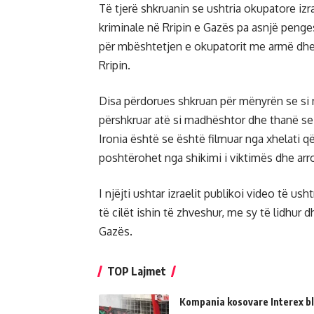
Të tjerë shkruanin se ushtria okupatore iz
kriminale në Rripin e Gazës pa asnjë penge
për mbështetjen e okupatorit me armë dhe pol
Rripin.
Disa përdorues shkruan për mënyrën se si nj
përshkruar atë si madhështor dhe thanë se 
Ironia është se është filmuar nga xhelati q
poshtërohet nga shikimi i viktimës dhe arro
I njëjti ushtar izraelit publikoi video të ush
të cilët ishin të zhveshur, me sy të lidhu
Gazës.
TOP Lajmet
Kompania kosovare Interex bl