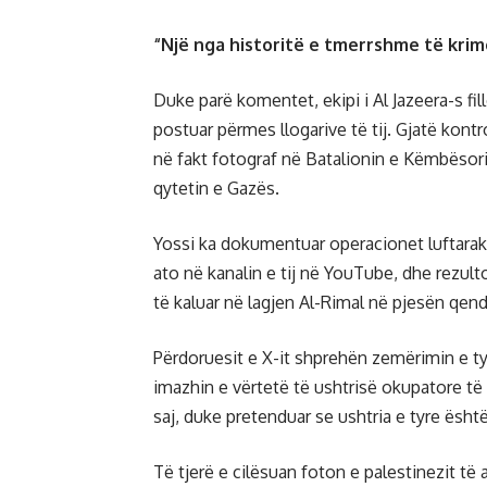
“Një nga historitë e tmerrshme të krim
Duke parë komentet, ekipi i Al Jazeera-s fill
postuar përmes llogarive të tij. Gjatë kontr
në fakt fotograf në Batalionin e Këmbësorisë
qytetin e Gazës.
Yossi ka dokumentuar operacionet luftarake 
ato në kanalin e tij në YouTube, dhe rezulto
të kaluar në lagjen Al-Rimal në pjesën qend
Përdoruesit e X-it shprehën zemërimin e t
imazhin e vërtetë të ushtrisë okupatore të
saj, duke pretenduar se ushtria e tyre ësh
Të tjerë e cilësuan foton e palestinezit të a