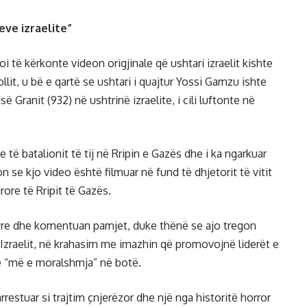
eve izraelite”
oi të kërkonte videon origjinale që ushtari izraelit kishte
ollit, u bë e qartë se ushtari i quajtur Yossi Gamzu ishte
 Granit (932) në ushtrinë izraelite, i cili luftonte në
të batalionit të tij në Rripin e Gazës dhe i ka ngarkuar
n se kjo video është filmuar në fund të dhjetorit të vitit
rore të Rripit të Gazës.
yre dhe komentuan pamjet, duke thënë se ajo tregon
 Izraelit, në krahasim me imazhin që promovojnë liderët e
të “më e moralshmja” në botë.
rrestuar si trajtim çnjerëzor dhe një nga historitë horror