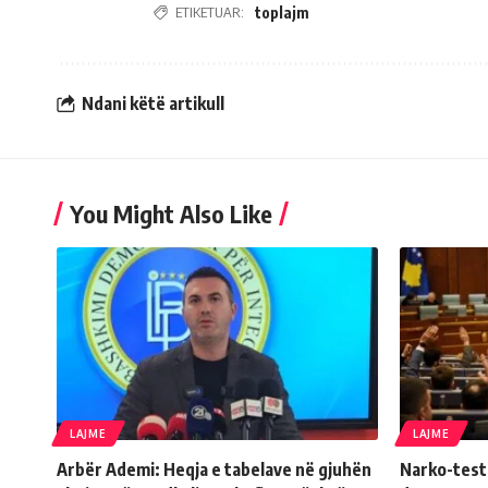
ETIKETUAR:
toplajm
Ndani këtë artikull
You Might Also Like
LAJME
LAJME
Arbër Ademi: Heqja e tabelave në gjuhën
Narko-testi 