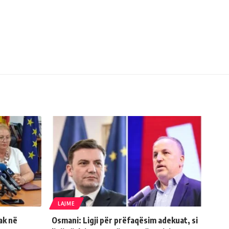
LAJME
ak në
Osmani: Ligji për prëfaqësim adekuat, si