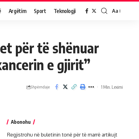
ë
Argëtim
Sport
Teknologji
Aa
tet për të shënuar
ancerin e gjirit”
1 Min. Leximi
Shpërndaje
Abonohu
Regjistrohu në buletinin tonë për të marrë artikujt