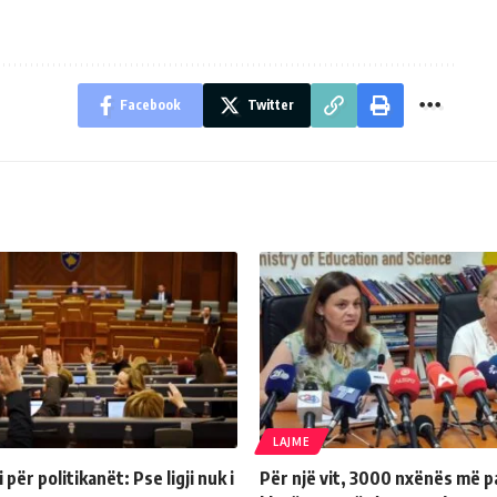
Facebook
Twitter
LAJME
për politikanët: Pse ligji nuk i
Për një vit, 3000 nxënës më p