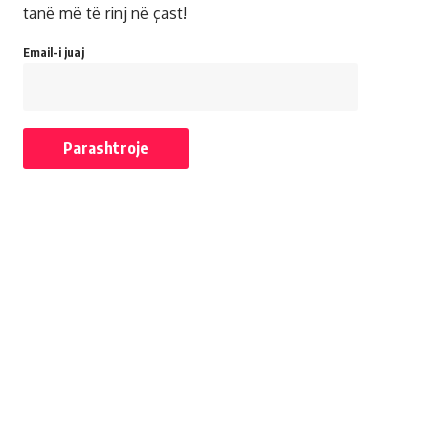
tanë më të rinj në çast!
Email-i juaj