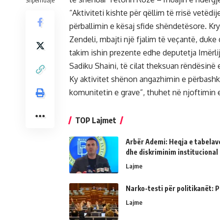
Shpërndaje
“Aktiviteti kishte për qëllim të rrisë vetëd
përballimin e kësaj sfide shëndetësore. Kry
Zendeli, mbajti një fjalim të veçantë, duk
takim ishin prezente edhe deputetja Imërlij
Sadiku Shaini, të cilat theksuan rëndësinë e 
Ky aktivitet shënon angazhimin e përbash
komunitetin e grave”, thuhet në njoftimin e
TOP Lajmet
Arbër Ademi: Heqja e tabelave
dhe diskriminim institucional
Lajme
Narko-testi për politikanët: Ps
Lajme