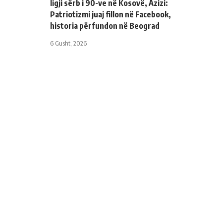
ligji sërb i 90-ve në Kosovë, Azizi:
Patriotizmi juaj fillon në Facebook,
historia përfundon në Beograd
6 Gusht, 2026