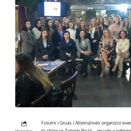
Forumi i Gruas i Alternativës organizoi ev
të shënuar Tetorin Rozë – muajin e ndërgjeg