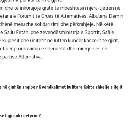
ijen dhe të inkurajojë gratë të mbështesin njëra-tjetrën në
etarja e Forumit të Gruas të Alternativës, Albulena Demiri
e dhënë mesazhe solidarizimi dhe përkrahjeje. Në këtë
e Saliu Fetahi dhe zëvendësministrja e Sportit, Safije
kujdesit dhe unitetit në luftën kundër kancerit të gjirit.
kët për promovimin e shëndetit dhe mirëqenies në
 partisë Alternativa.
 në gjuhën shqipe në vendkalimet kufitare është shkelje e ligjit
e ligji nuk i detyron?