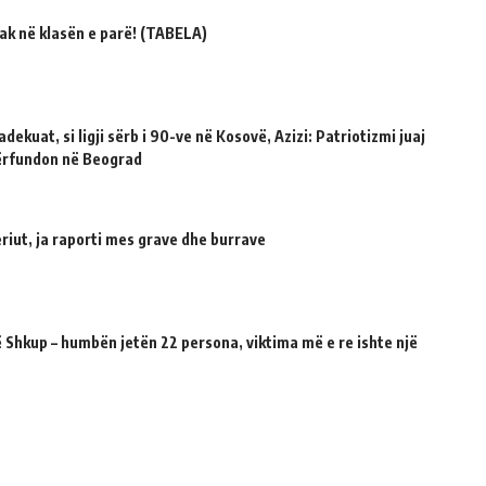
ak në klasën e parë! (TABELA)
dekuat, si ligji sërb i 90-ve në Kosovë, Azizi: Patriotizmi juaj
përfundon në Beograd
riut, ja raporti mes grave dhe burrave
 Shkup – humbën jetën 22 persona, viktima më e re ishte një