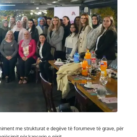
eniment me strukturat e degëve të forumeve të grave, për
jësimit për kancerin e gjirit.