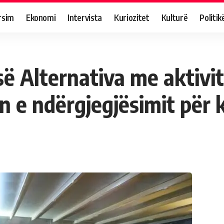
rsim
Ekonomi
Intervista
Kuriozitet
Kulturë
Politik
isë Alternativa me aktivi
n e ndërgjegjësimit për k