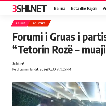
3SHI.NET
Ballina
Bota dhe Rajoni
A
LAJME
POLITIKË
Forumi i Gruas i part
“Tetorin Rozë – muaji
3shi.net
Përditësimi i fundit: 2024/10/30 at 9:55 PM