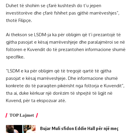
Duhet të shohim se çfarë kushtesh do t’u jepen
investitorëve dhe çfarë fshihet pas gjithë marrëveshjes”,
thotë Filipçe.
Ai thekson se LSDM-ja ka për obligim që t’i prezantojë të
gjitha pasojat e kësaj marrëveshjeje dhe paralajmëroi se në
foltoren e Kuvendit do të prezantohen informacione shumë
specifike.
“LSDM e ka për obligim që të tregojë qartë të gjitha
pasojat e kësaj marrëveshjeje. Dhe informacione shumë
konkrete do të paraqiten pikërisht nga foltorja e Kuvendit”,
tha ai, duke kërkuar një dorëzim të shpejtë të ligjit në
Kuvend, për ta ekspozuar atë.
TOP Lajmet
Bujar Muli sfidon Eddie Hall për një meç