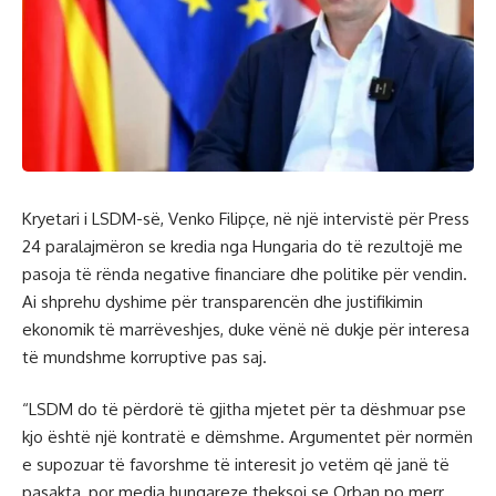
Kryetari i LSDM-së, Venko Filipçe, në një intervistë për Press
24 paralajmëron se kredia nga Hungaria do të rezultojë me
pasoja të rënda negative financiare dhe politike për vendin.
Ai shprehu dyshime për transparencën dhe justifikimin
ekonomik të marrëveshjes, duke vënë në dukje për interesa
të mundshme korruptive pas saj.
“LSDM do të përdorë të gjitha mjetet për ta dëshmuar pse
kjo është një kontratë e dëmshme. Argumentet për normën
e supozuar të favorshme të interesit jo vetëm që janë të
pasakta, por media hungareze theksoi se Orban po merr