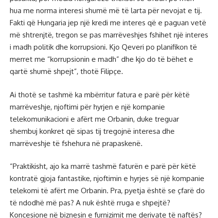
hua me norma interesi shumë më të larta për nevojat e tij.
Fakti që Hungaria jep një kredi me interes që e paguan vetë
më shtrenjtë, tregon se pas marrëveshjes fshihet një interes
i madh politik dhe korrupsioni. Kjo Qeveri po planifikon të
merret me “korrupsionin e madh” dhe kjo do të bëhet e
qartë shumë shpejt”, thotë Filipçe.
Ai thotë se tashmë ka mbërritur fatura e parë për këtë
marrëveshje, njoftimi për hyrjen e një kompanie
telekomunikacioni e afërt me Orbanin, duke treguar
shembuj konkret që sipas tij tregojnë interesa dhe
marrëveshje të fshehura në prapaskenë.
“Praktikisht, ajo ka marrë tashmë faturën e parë për këtë
kontratë gjoja fantastike, njoftimin e hyrjes së një kompanie
telekomi të afërt me Orbanin. Pra, pyetja është se çfarë do
të ndodhë më pas? A nuk është rruga e shpejtë?
Koncesione në biznesin e furnizimit me derivate të naftës?