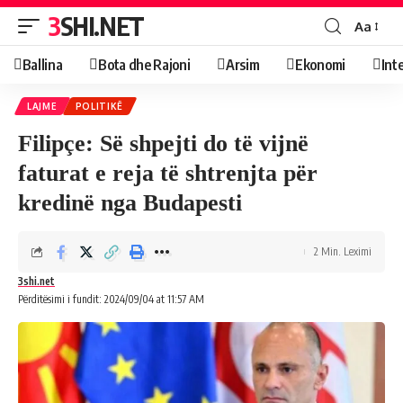
3SHI.NET
Aa
Ballina
Bota dhe Rajoni
Arsim
Ekonomi
Int
LAJME
POLITIKË
Filipçe: Së shpejti do të vijnë
faturat e reja të shtrenjta për
kredinë nga Budapesti
2 Min. Leximi
3shi.net
Përditësimi i fundit: 2024/09/04 at 11:57 AM