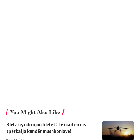
You Might Also Like
Bletarë, mbrojini bletët! Të martën nis
spërkatja kundër mushkonjave!