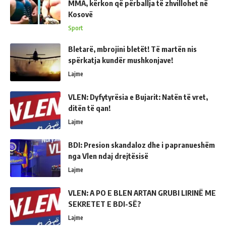
MMA, kërkon që përballja të zhvillohet në
Kosovë
Sport
Bletarë, mbrojini bletët! Të martën nis
spërkatja kundër mushkonjave!
Lajme
VLEN: Dyfytyrësia e Bujarit: Natën të vret,
ditën të qan!
Lajme
BDI: Presion skandaloz dhe i papranueshëm
nga Vlen ndaj drejtësisë
Lajme
VLEN: A PO E BLEN ARTAN GRUBI LIRINË ME
SEKRETET E BDI-SË?
Lajme